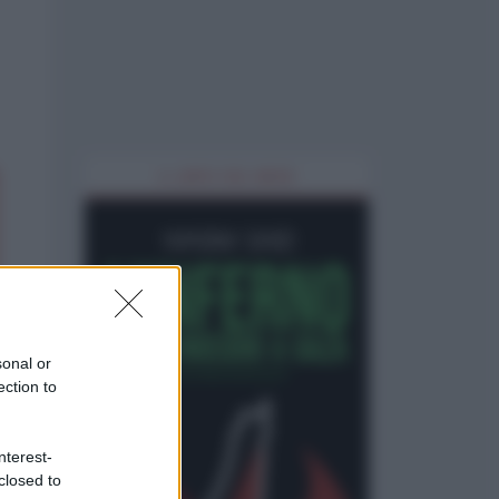
IL LIBRO DEL MESE
sonal or
ection to
nterest-
closed to