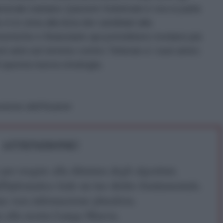
enerale iraniano Qassem Soleimani e ora si parla
 è in cima alla lista dei candidati alla
omiche e finanziarie qui potrebbero rivelarsi più
sti anni sul terreno contro Teheran e i suoi amici.
di questa nuova strategia.
sione dell'Autore
ATTENZIONE!
r reagire alla dittatura degli algoritmi.
iDiplomatico lede un tuo diritto fondamentale.
a vera informazione pluralista.
a alla nostra Lunga Marcia.