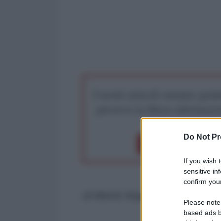
I nostri articoli saranno gratu
preserva la libera infor
Do Not Pr
Dona 1€
Don
If you wish 
sensitive in
confirm your
di Alberto Negri* - Quotidiano de
Please note
based ads b