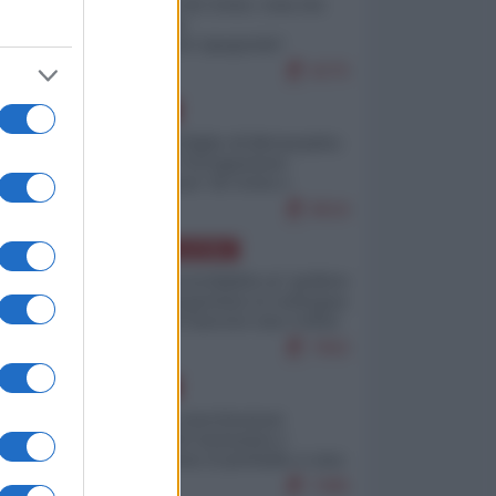
Invasione di Ceuta: cosa sta
accadendo
nell'enclave spagnola?
9275
EUROPA
Quando il figlio di Netanyahu
incitava "l'occupazione
musulmana" di Ceuta e
Melilla
8616
AMERICA LATINA
Dalla Convertibilità al "grillete
fiscal": l'Argentina si consegna
ai mercati (ancora una volta)
7902
EUROPA
Mosca: le esercitazioni
nucleari di Germania e
Francia sono il preludio a una
guerra contro la Russia
7495