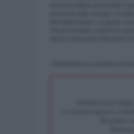
americani hanno assassinato il g
persino di colpo di stato. Il Libano
destabilizzazione. Le guerre econ
efficaci di quelle condotte in que
Beirut è diventata il laboratorio 
*Pubblichiamo su gentile conces
Abbiamo poco tempo pe
La censura imposta a l'Ant
Rivendica un
Partecip