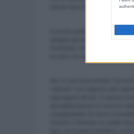
authenti
elevati tassi di interesse.
In poche parole o si fanno fallire
ripagare gli interessi sui debiti,
monetario con altre politiche di
accolte con rabbia dalla popolazi
Ma c’è una terza strada. Far scivo
“salvarlo” con l’apporto dei capit
oppongono all’Iran. In questo modo
destabilizzazione in corso in Libano
emarginandoli, fin dove è possibil
Oriente è eliminare un anello dopo
Siria con la guerra jihadista cont