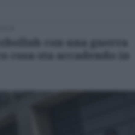
0 15:20
ezbollah con una guerra
co cosa sta accadendo in