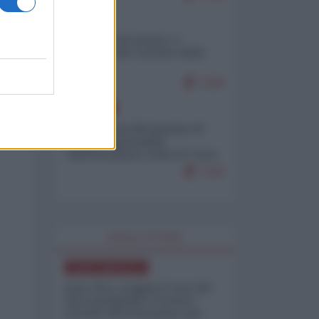
ITALIA
Il turismo di massa e i
"risvegli" del Corriere della
sera
7240
EUROPA
Petro accusa Netanyahu di
essere responsabile
"dell'invasione civile di Ceuta
da parte dei marocchini"
7120
WORLD AFFAIRS
NORD-AMERICA
Iran-USA, scoppia il caso dei
dati manipolati: il nuovo
metodo del Pentagono per