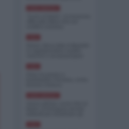
minimizzare le perdite
NORD-AMERICA
"Scorte al limite": il retroscena
CNN sulla difesa USA nel
conflitto iraniano
ASIA
Yemen, blocco Bab el-Mandab:
Le superpetroliere saudite
costrette a circumnavigare
l'Africa
ASIA
l'Iran era pronto a
bombardare l'Ucraina, cos'ha
fermato l'attacco
NORD-AMERICA
Guerra all'Iran, scorte USA al
limite: il Pentagono investe
miliardi per ricostituire gli
arsenali
ASIA