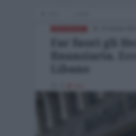
Home
L'Analisi
24 Gennaio 202
MEDITERRANEO
Far fuori gli H
finanziaria. Ec
Libano
3610