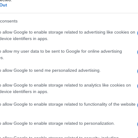
Out
 cento del Pil. Il servizio del debito, il pagamento
ardi di dollari l’anno, una cifra enorme per un Paese di
consents
seggia sempre di più e gli investimenti stranieri non
o allow Google to enable storage related to advertising like cookies on
ma: i fondi escono ormai più velocemente di quanto
evice identifiers in apps.
anti, i prelievi bancari sono stati limitati a 200 dollari
o allow my user data to be sent to Google for online advertising
s.
to allow Google to send me personalized advertising.
sono fallite e Trump ha anche inasprito le sanzioni
te di avere rapporti con Hezbollah, il partito e
o allow Google to enable storage related to analytics like cookies on
evice identifiers in apps.
con l’Iran. Soltanto che colpire Hezbollah significa
ll’economica libanese imperniata sul sistema
o allow Google to enable storage related to functionality of the website
anziari del Paese detengono il 40 per cento del debito
 ministro Rafic Hariri _ assassinato nel 2005 _ per
o allow Google to enable storage related to personalization.
a guerra civile attraverso l’indebitamento dello stato
tà di uomini politici _ che in cambio beneficiarono di
o allow Google to enable storage related to security, including