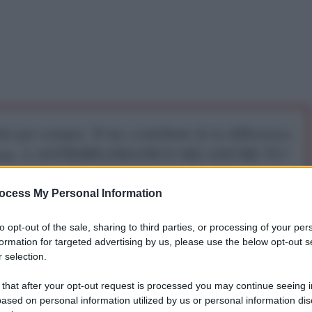
iti per sempre. Il tuo contributo fa la differenza:
mazione. L'ANTIDIPLOMATICO SEI ANCHE TU!
ocess My Personal Information
a 5€
Dona 15€
Scegli importo
to opt-out of the sale, sharing to third parties, or processing of your per
formation for targeted advertising by us, please use the below opt-out s
 selection.
l Sud
 that after your opt-out request is processed you may continue seeing i
ased on personal information utilized by us or personal information dis