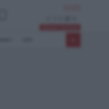
ACCEDI
Abbonati / Sostienici
NIONI
SHOP