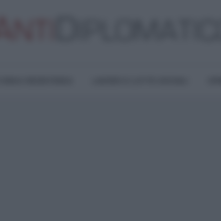
TURA E RESISTENZA
LAVORO E LOTTE SOCIALI
OPI