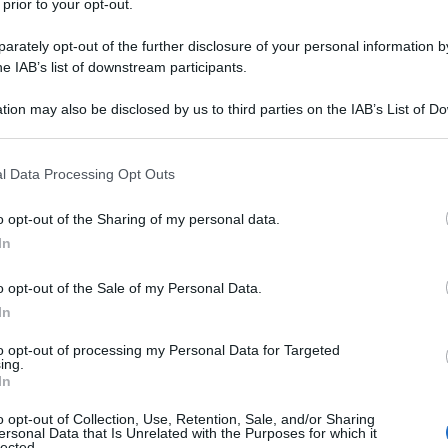
 prior to your opt-out.
ilizzazione potrebbero rivelarsi più efficaci di quelle
rately opt-out of the further disclosure of your personal information by
o contro Teheran e i suoi amici. Beirut è diventata il
he IAB’s list of downstream participants.
egia.
tion may also be disclosed by us to third parties on the IAB’s List of 
 that may further disclose it to other third parties.
 that this website/app uses one or more Google services and may gath
no e perché si vuole che fallisca? In un contesto di
l Data Processing Opt Outs
including but not limited to your visit or usage behaviour. You may click 
ione libanese dall’autunno scorso invade le strade
 to Google and its third-party tags to use your data for below specifi
o opt-out of the Sharing of my personal data.
e alla fine del clientelismo e della corruzione delle
ogle consent section.
In
chiando la bancarotta per la stagnazione economica e
e la formazione di un nuovo governo guidato dal
o opt-out of the Sale of my Personal Data.
o per altro controverso, sembra avere calmato le
In
to opt-out of processing my Personal Data for Targeted
ing.
In
l’orlo del collasso. Un Paese di gente ricca _ con
o opt-out of Collection, Use, Retention, Sale, and/or Sharing
ersonal Data that Is Unrelated with the Purposes for which it
 che detiene il 40% della ricchezza _ dove il debito
lected.