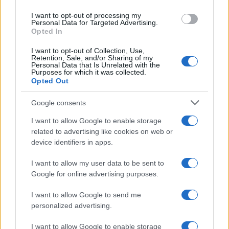
use your data for below specified purposes in below Google
di Michelangelo Severgnini
I want to opt-out of processing my
consent section.
Personal Data for Targeted Advertising.
Opted In
I want to opt-out of Collection, Use,
Retention, Sale, and/or Sharing of my
Personal Data that Is Unrelated with the
La Trilogia del Rimosso di Michelangelo
Purposes for which it was collected.
Severgnini, prodotta da l'AntiDiplomatico,
Opted Out
interamente in chiaro
Google consents
24 Luglio 2026 15:49
I want to allow Google to enable storage
related to advertising like cookies on web or
device identifiers in apps.
#
GENERAZIONE
ANTIDIPLOMATICA
I want to allow my user data to be sent to
Google for online advertising purposes.
I want to allow Google to send me
personalized advertising.
I want to allow Google to enable storage