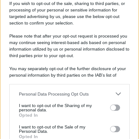
If you wish to opt-out of the sale, sharing to third parties, or
processing of your personal or sensitive information for
Beppe Grillo e il socialismo con
targeted advertising by us, please use the below opt-out
caratteristiche italiane
section to confirm your selection.
30 Luglio 2026 09:00
Please note that after your opt-out request is processed you
may continue seeing interest-based ads based on personal
information utilized by us or personal information disclosed to
third parties prior to your opt-out.
#
STORIA
IN
DIRETTA
You may separately opt-out of the further disclosure of your
personal information by third parties on the IAB’s list of
di Loretta Napoleoni
downstream participants.
Personal Data Processing Opt Outs
This information may also be disclosed by us to third parties
on the IAB’s List of Downstream Participants that may further
I want to opt-out of the Sharing of my
disclose it to other third parties.
personal data.
Opted In
Please note that this website/app uses one or more Google
"Black Rock non perde mai" – l'allarme di
services and may gather and store information including but
Volpi sulla bolla tecnologica
I want to opt-out of the Sale of my
Personal Data.
not limited to your visit or usage behaviour. You may click to
27 Giugno 2026 16:24
Opted In
grant or deny consent to Google and its third-party tags to