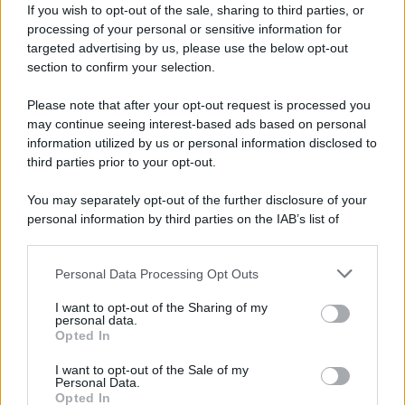
Gli Stati Uniti stanno perdendo “la Guerra
If you wish to opt-out of the sale, sharing to third parties, or
Mondiale a pezzi”?
processing of your personal or sensitive information for
25 Giugno 2026 10:00
targeted advertising by us, please use the below opt-out
section to confirm your selection.
Please note that after your opt-out request is processed you
#
EXODUS
may continue seeing interest-based ads based on personal
information utilized by us or personal information disclosed to
third parties prior to your opt-out.
di Michelangelo Severgnini
You may separately opt-out of the further disclosure of your
personal information by third parties on the IAB’s list of
downstream participants.
Personal Data Processing Opt Outs
This information may also be disclosed by us to third parties
La Trilogia del Rimosso di Michelangelo
on the IAB’s List of Downstream Participants that may further
Severgnini, prodotta da l'AntiDiplomatico,
I want to opt-out of the Sharing of my
disclose it to other third parties.
interamente in chiaro
personal data.
Opted In
24 Luglio 2026 15:49
Please note that this website/app uses one or more Google
services and may gather and store information including but
I want to opt-out of the Sale of my
Personal Data.
not limited to your visit or usage behaviour. You may click to
Opted In
grant or deny consent to Google and its third-party tags to