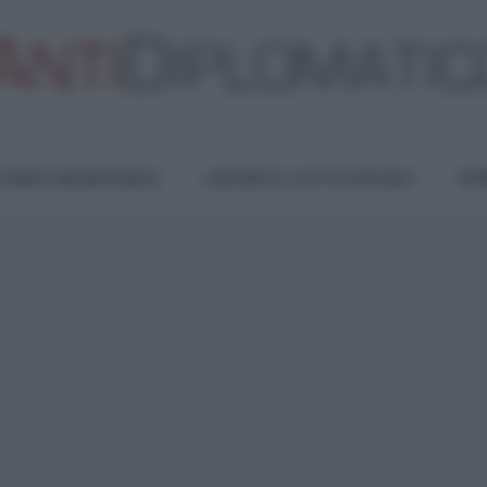
TURA E RESISTENZA
LAVORO E LOTTE SOCIALI
OPI