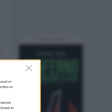
IL LIBRO DEL MESE
sonal or
ection to
nterest-
closed to