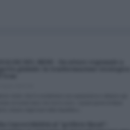
NALISI DEL MESE - Da attore regionale a
getto globale: la trasformazione strategic
l'Iran
 Agosto 2026 07:00
brizio Verde «Non li consideriamo una superpotenza e abbiamo già
trato al mondo intero che non lo sono». Queste parole di Abbas
chi, ministro degli Esteri della Repubblica...
la Convertibilità al "grillete fiscal":