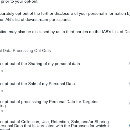
 prior to your opt-out.
rately opt-out of the further disclosure of your personal information by
o la sua agenda di attività in Cina questa settimana
he IAB’s list of downstream participants.
na Business and Investment Summit nella città di
e del commercio e all'attrazione degli investimenti.
tion may also be disclosed by us to third parties on the IAB’s List of 
 that may further disclose it to other third parties.
arigi, dove è stata intervistata dal quotidiano Clarín
 that this website/app uses one or more Google services and may gath
l Data Processing Opt Outs
including but not limited to your visit or usage behaviour. You may click 
tro. In particolare, le è stato chiesto della stazione
 to Google and its third-party tags to use your data for below specifi
uquén. Mondino ha assicurato che l'Argentina formerà
o opt-out of the Sharing of my personal data.
ogle consent section.
In
odicamente le basi perché i contratti lo consentono.
non sa se vi siano militari cinesi. "Chi è andato a
o opt-out of the Sale of my Personal Data.
militare. Sono cinesi, sono tutti uguali", ha
In
to opt-out of processing my Personal Data for Targeted
ing.
In
inos son todos iguales"
o opt-out of Collection, Use, Retention, Sale, and/or Sharing
ersonal Data that Is Unrelated with the Purposes for which it
lected.