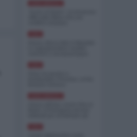
NORD-AMERICA
"Scorte al limite": il retroscena
CNN sulla difesa USA nel
conflitto iraniano
ASIA
Yemen, blocco Bab el-Mandab:
Le superpetroliere saudite
costrette a circumnavigare
l'Africa
ASIA
a
l'Iran era pronto a
bombardare l'Ucraina, cos'ha
fermato l'attacco
NORD-AMERICA
Guerra all'Iran, scorte USA al
limite: il Pentagono investe
miliardi per ricostituire gli
arsenali
ASIA
Canale diplomatico resta