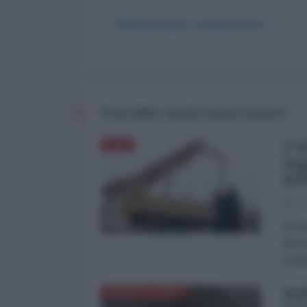
Abbonati per commentare
Potrebbe anche interessarti
L'A
ASIA
sog
del
03
di Fa
dimos
Aragh
Dal
AMERICA LATINA