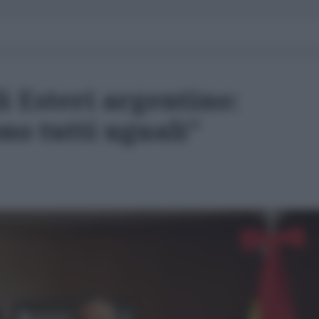
li Esteri argentino:
ono tutti uguali"