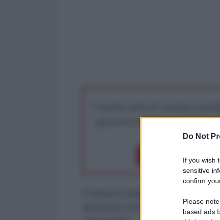
I nostri articoli saranno gratu
preserva la libera infor
Do Not Pr
Dona 1€
Don
If you wish 
sensitive in
confirm your
Il ministro degli Esteri argentin
Please note
assicurato di non riuscire a fare di
based ads b