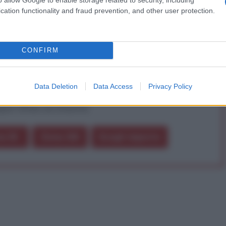
a vera informazione pluralista.
cation functionality and fraud prevention, and other user protection.
a alla nostra Lunga Marcia.
CONFIRM
Abbonati!
Data Deletion
Data Access
Privacy Policy
pure effettua una donazione
a 5€
Dona 15€
Scegli importo