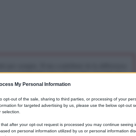
iti per sempre. Il tuo contributo fa la differenza:
mazione. L'ANTIDIPLOMATICO SEI ANCHE TU!
ocess My Personal Information
a 5€
Dona 15€
Scegli importo
to opt-out of the sale, sharing to third parties, or processing of your per
formation for targeted advertising by us, please use the below opt-out s
 selection.
o, Diana Mondino, è tornata a fare discutere dopo aver
 that after your opt-out request is processed you may continue seeing i
stinzioni tra gli orientali perché, per lei, "i cinesi sono
ased on personal information utilized by us or personal information dis