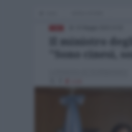
Home
WORLD AFFAIRS
03 Maggio 2024 13:02
CINA
Il ministro deg
"Sono cinesi, s
La Redazione de l'AntiDiplomatico
1138