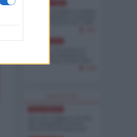
AMERICA LATINA
Dalla Convertibilità al "grillete
fiscal": l'Argentina si consegna
ai mercati (ancora una volta)
7657
NORD-AMERICA
Il "mistero" dei numeri: il
governo Usa minimizza le
vittime in Iran, mentre fonti
interne...
7648
WORLD AFFAIRS
NORD-AMERICA
Iran-USA, scoppia il caso dei
dati manipolati: il nuovo
metodo del Pentagono per
minimizzare le perdite