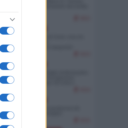
Quali sarebbero le “vittorie
ucraine” decantate dai media
italici?
9552
EUROPA
Invasione di Ceuta: cosa sta
accadendo
nell'enclave spagnola?
9153
EUROPA
Quando il figlio di Netanyahu
incitava "l'occupazione
musulmana" di Ceuta e
Melilla
8316
EUROPA
Geopolitica predatoria (di
Marco Travaglio)
8241