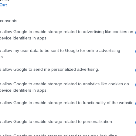
s:
pic.twitter.com/wvnxB5Q6lH
Out
consents
njotape)
May 3, 2024
o allow Google to enable storage related to advertising like cookies on
evice identifiers in apps.
o allow my user data to be sent to Google for online advertising
IDIPLOMATICO
s.
stata registrata in data 08/09/2015 presso il Tribunale civile di
to allow Google to send me personalized advertising.
gistro di stampa. Per ogni informazione, richiesta, consiglio e
ico.it
o allow Google to enable storage related to analytics like cookies on
evice identifiers in apps.
o allow Google to enable storage related to functionality of the website
ATTENZIONE!
o allow Google to enable storage related to personalization.
r reagire alla dittatura degli algoritmi.
iDiplomatico lede un tuo diritto fondamentale.
o allow Google to enable storage related to security, including