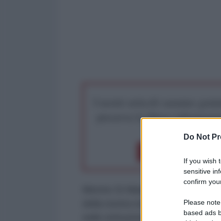
I nostri articoli saranno gratu
preserva la libera infor
Do Not Pr
Dona 1€
Don
If you wish 
sensitive in
confirm your
Mentre Di Maio gioca a fare il pol
Please note
della nostra storia politica, arriv
based ads b
nelle istituzioni e di abbattere 