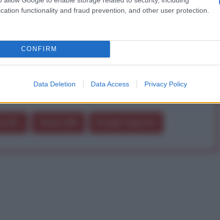
a vera informazione pluralista.
cation functionality and fraud prevention, and other user protection.
a alla nostra Lunga Marcia.
CONFIRM
Abbonati!
Data Deletion
Data Access
Privacy Policy
pure effettua una donazione
a 5€
Dona 15€
Scegli importo