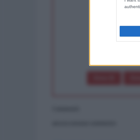
Rivendica un
authenti
Partecip
op
Dona 1€
Don
Commenti
ancora nessun commento