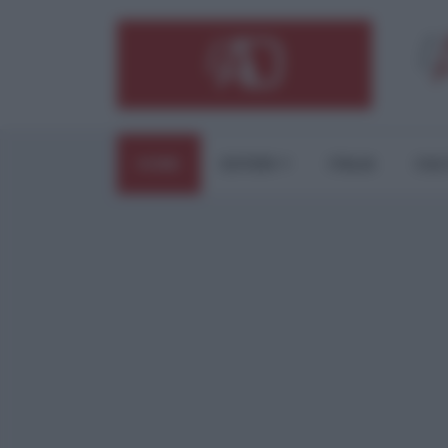
HOME
ESTERI
ITALIA
CUL