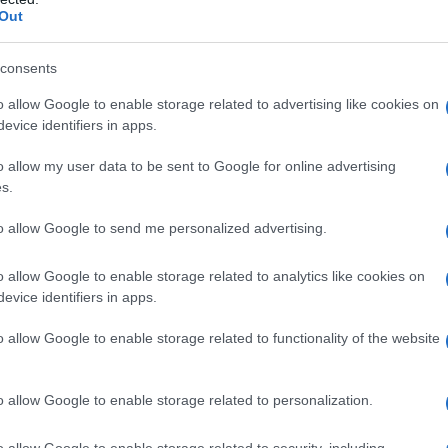
Out
consents
o allow Google to enable storage related to advertising like cookies on
evice identifiers in apps.
rignola nel 1987, ha studiato Scienze Politiche presso
o allow my user data to be sent to Google for online advertising
i Perugia. Autore di "Contro lo Smart Working" (Laterza, 2021) e
s.
lienazione ai tempi degli algoritmi" (GOG, 2019). Sindacalista, si
to allow Google to send me personalized advertising.
o, collabora con diverse riviste.
o allow Google to enable storage related to analytics like cookies on
evice identifiers in apps.
ATTENZIONE!
o allow Google to enable storage related to functionality of the website
r reagire alla dittatura degli algoritmi.
o allow Google to enable storage related to personalization.
iDiplomatico lede un tuo diritto fondamentale.
o allow Google to enable storage related to security, including