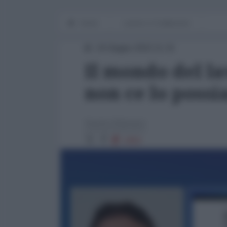
Home
Lavoro e Costituzione
24 Giugno 2022 11:31
Il mondo del la
non ce lo poss
Savino Balzano
1454