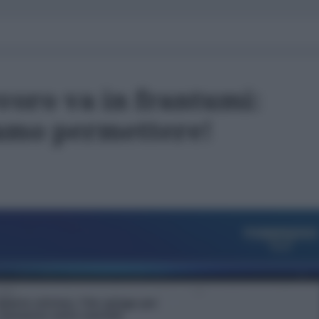
voro va in frantumi:
iamo permettere!