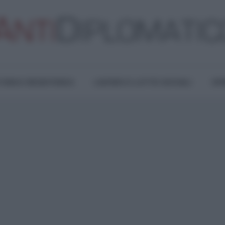
TURA E RESISTENZA
LAVORO E LOTTE SOCIALI
OPI