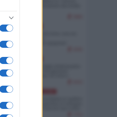
Quali sarebbero le “vittorie
ucraine” decantate dai media
italici?
9986
EUROPA
Invasione di Ceuta: cosa sta
accadendo
nell'enclave spagnola?
9206
EUROPA
Quando il figlio di Netanyahu
incitava "l'occupazione
musulmana" di Ceuta e
Melilla
8433
AMERICA LATINA
Dalla Convertibilità al "grillete
fiscal": l'Argentina si consegna
ai mercati (ancora una volta)
7753