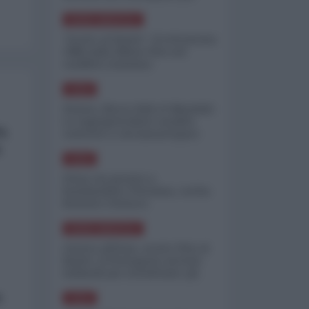
minimizzare le perdite
NORD-AMERICA
"Scorte al limite": il retroscena
CNN sulla difesa USA nel
conflitto iraniano
ASIA
Yemen, blocco Bab el-Mandab:
Le superpetroliere saudite
6%
costrette a circumnavigare
l'Africa
a
ASIA
l'Iran era pronto a
bombardare l'Ucraina, cos'ha
fermato l'attacco
NORD-AMERICA
Guerra all'Iran, scorte USA al
limite: il Pentagono investe
miliardi per ricostituire gli
arsenali
a
ASIA