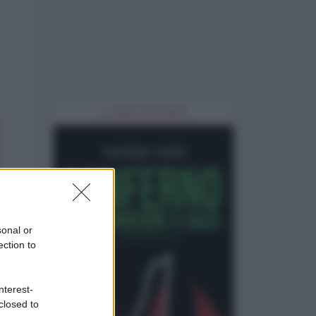
IL LIBRO DEL MESE
sonal or
ection to
nterest-
closed to