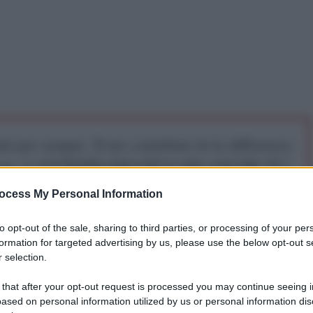
iti per sempre. Il tuo contributo fa la differenza:
mazione. L'ANTIDIPLOMATICO SEI ANCHE TU!
ocess My Personal Information
a 5€
Dona 15€
Scegli importo
to opt-out of the sale, sharing to third parties, or processing of your per
formation for targeted advertising by us, please use the below opt-out s
 selection.
itico offrendo uno degli spettacoli più miserevoli
 that after your opt-out request is processed you may continue seeing i
ando (lui!!!) a parlare della necessità di competenza
ased on personal information utilized by us or personal information dis
l'dea de "l'uno vale uno" (evidentemente ha scambiato