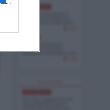
NORD-AMERICA
Il "mistero" dei numeri: il
governo Usa minimizza le
vittime in Iran, mentre fonti
interne...
7673
EUROPA
Mosca: le esercitazioni
nucleari di Germania e
Francia sono il preludio a una
guerra contro la Russia
7328
WORLD AFFAIRS
NORD-AMERICA
Iran-USA, scoppia il caso dei
dati manipolati: il nuovo
metodo del Pentagono per