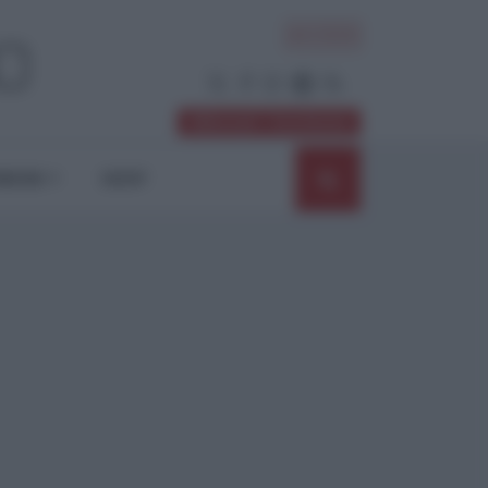
ACCEDI
Abbonati / Sostienici
NIONI
SHOP