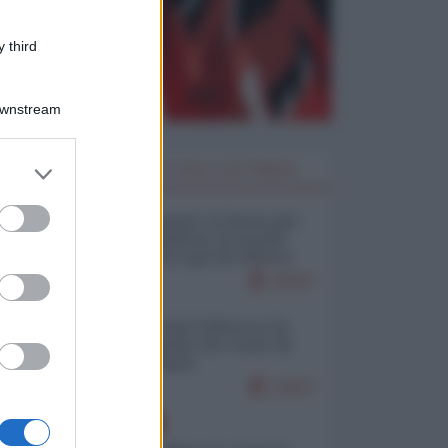
 third
Downstream
er and store
I PIÙ LETTI DELLA SETTIMANA
to grant or
ed purposes
Restare umani: la forma più
alta di ribellione al mondo
distopico di oggi (di Alberto
Bradanini)
20157
Ceuta: perché il Marocco fa
con noi quello che vuole (di
Alberto Negri)
12417
EUROPA