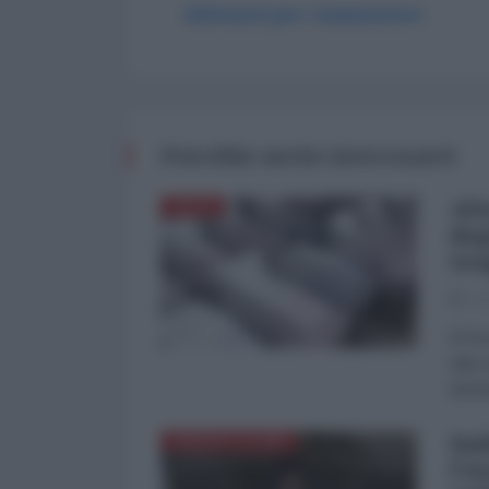
Abbonati per commentare
Potrebbe anche interessarti
Alt
ITALIA
deg
tr
02
di Do
dato 
652mi
Dal
AMERICA LATINA
l'A