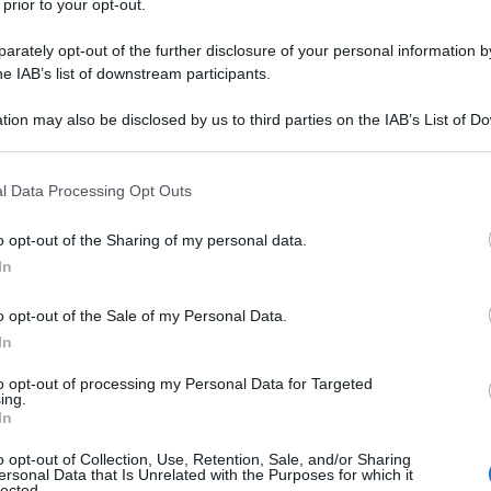
 prior to your opt-out.
 il mondo del lavoro del nostro paese è a pezzi.
rately opt-out of the further disclosure of your personal information by
he IAB’s list of downstream participants.
poche forze politiche sane del paese devono unirsi
datore da Palazzo Chigi.
tion may also be disclosed by us to third parties on the IAB’s List of 
 that may further disclose it to other third parties.
 una questione di vita o di morte
 that this website/app uses one or more Google services and may gath
l Data Processing Opt Outs
including but not limited to your visit or usage behaviour. You may click 
 to Google and its third-party tags to use your data for below specifi
o opt-out of the Sharing of my personal data.
ogle consent section.
In
o opt-out of the Sale of my Personal Data.
In
to opt-out of processing my Personal Data for Targeted
ing.
In
o opt-out of Collection, Use, Retention, Sale, and/or Sharing
ersonal Data that Is Unrelated with the Purposes for which it
lected.