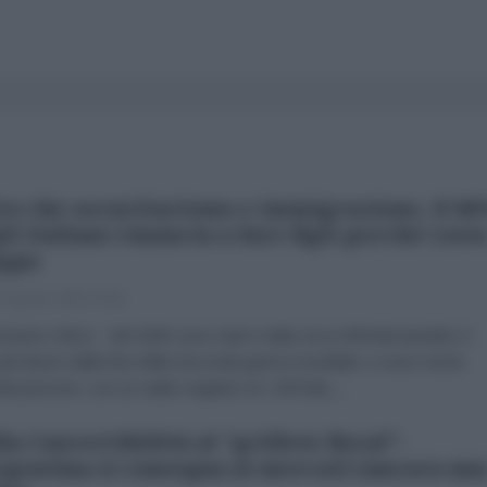
ro che securitarismo e immigrazione, il 6
li italiani rinuncia a fare figli perché cost
oppo
 Agosto 2026 16:46
menico Moro Nel 2025 sono nati in Italia circa 355mila bambini, il
più basso dalla fine della Seconda guerra mondiale, e sono morte
la persone, con un saldo negativo di -297mila,...
la Convertibilità al "grillete fiscal":
rgentina si consegna ai mercati (ancora un