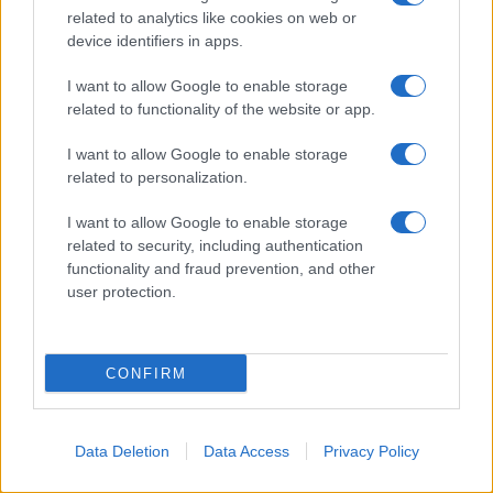
ministri di Iran e Arabia Saudita
related to analytics like cookies on web or
device identifiers in apps.
NORD-AMERICA
"Una guerra illegale": Trump minimizza le perdite in
I want to allow Google to enable storage
Iran, ma i dati lo smentiscono
related to functionality of the website or app.
EUROPA
I want to allow Google to enable storage
Petro accusa Netanyahu di essere responsabile
related to personalization.
"dell'invasione civile di Ceuta da parte dei
marocchini"
I want to allow Google to enable storage
related to security, including authentication
functionality and fraud prevention, and other
user protection.
CONFIRM
Data Deletion
Data Access
Privacy Policy