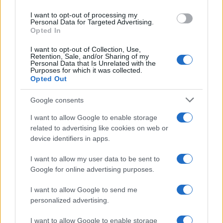
use your data for below specified purposes in below Google
I want to opt-out of processing my
consent section.
Personal Data for Targeted Advertising.
Opted In
I want to opt-out of Collection, Use,
Retention, Sale, and/or Sharing of my
Personal Data that Is Unrelated with the
Purposes for which it was collected.
Opted Out
Google consents
I want to allow Google to enable storage
related to advertising like cookies on web or
device identifiers in apps.
I want to allow my user data to be sent to
Google for online advertising purposes.
I want to allow Google to send me
personalized advertising.
I want to allow Google to enable storage