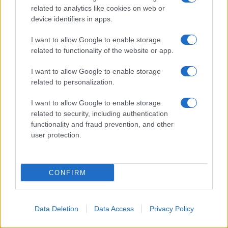
related to analytics like cookies on web or
device identifiers in apps.
I want to allow Google to enable storage
related to functionality of the website or app.
I want to allow Google to enable storage
related to personalization.
I want to allow Google to enable storage
#
GEOGRAFIE
DEL
POTERE
related to security, including authentication
functionality and fraud prevention, and other
user protection.
di Fabio Massimo Paernti
CONFIRM
Data Deletion
Data Access
Privacy Policy
"Mentre noi giochiamo con i chatbot, la
Cina si è presa il futuro dell'IA" (VIDEO)