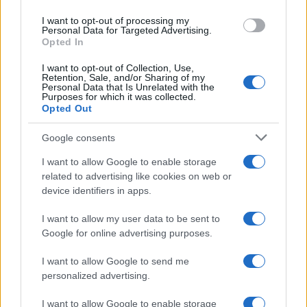
#
GEOGRAFIE
DEL
POTERE
use your data for below specified purposes in below Google
I want to opt-out of processing my
consent section.
Personal Data for Targeted Advertising.
Opted In
di Fabio Massimo Paernti
I want to opt-out of Collection, Use,
Retention, Sale, and/or Sharing of my
Personal Data that Is Unrelated with the
Purposes for which it was collected.
Opted Out
Google consents
"Mentre noi giochiamo con i chatbot, la
Cina si è presa il futuro dell'IA" (VIDEO)
I want to allow Google to enable storage
related to advertising like cookies on web or
24 Giugno 2026 08:00
device identifiers in apps.
I want to allow my user data to be sent to
Google for online advertising purposes.
#
EDITORIALI
I want to allow Google to send me
personalized advertising.
I want to allow Google to enable storage