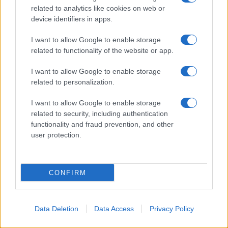
related to analytics like cookies on web or
device identifiers in apps.
I want to allow Google to enable storage
Beppe Grillo e il socialismo con
related to functionality of the website or app.
caratteristiche italiane
I want to allow Google to enable storage
30 Luglio 2026 09:00
related to personalization.
I want to allow Google to enable storage
related to security, including authentication
#
STORIA
IN
DIRETTA
functionality and fraud prevention, and other
user protection.
di Loretta Napoleoni
CONFIRM
Data Deletion
Data Access
Privacy Policy
"Black Rock non perde mai" – l'allarme di