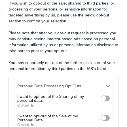
If you wish to opt-out of the sale, sharing to third parties, or
processing of your personal or sensitive information for
di Fabio Massimo Paernti
targeted advertising by us, please use the below opt-out
section to confirm your selection.
Please note that after your opt-out request is processed you
may continue seeing interest-based ads based on personal
information utilized by us or personal information disclosed to
"Mentre noi giochiamo con i chatbot, la
third parties prior to your opt-out.
Cina si è presa il futuro dell'IA" (VIDEO)
You may separately opt-out of the further disclosure of your
24 Giugno 2026 08:00
personal information by third parties on the IAB’s list of
downstream participants.
Personal Data Processing Opt Outs
This information may also be disclosed by us to third parties
#
RETHINK.POWER
on the IAB’s List of Downstream Participants that may further
I want to opt-out of the Sharing of my
disclose it to other third parties.
personal data.
Opted In
di Alessandro Bartoloni
Please note that this website/app uses one or more Google
services and may gather and store information including but
I want to opt-out of the Sale of my
Personal Data.
not limited to your visit or usage behaviour. You may click to
Opted In
grant or deny consent to Google and its third-party tags to