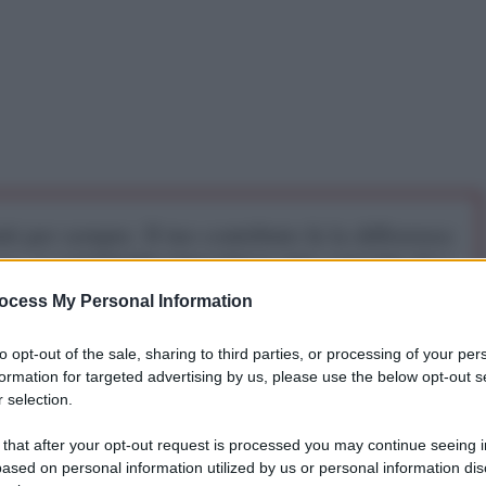
iti per sempre. Il tuo contributo fa la differenza:
mazione. L'ANTIDIPLOMATICO SEI ANCHE TU!
ocess My Personal Information
a 5€
Dona 15€
Scegli importo
to opt-out of the sale, sharing to third parties, or processing of your per
formation for targeted advertising by us, please use the below opt-out s
 selection.
 that after your opt-out request is processed you may continue seeing i
ased on personal information utilized by us or personal information dis