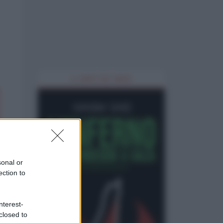
IL LIBRO DEL MESE
sonal or
ection to
nterest-
closed to