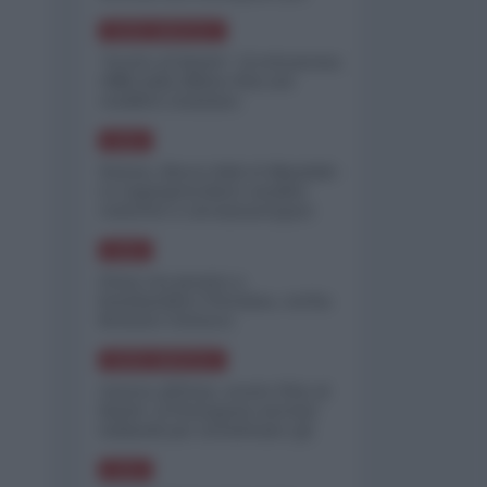
minimizzare le perdite
NORD-AMERICA
"Scorte al limite": il retroscena
CNN sulla difesa USA nel
conflitto iraniano
ASIA
Yemen, blocco Bab el-Mandab:
Le superpetroliere saudite
costrette a circumnavigare
l'Africa
ASIA
l'Iran era pronto a
bombardare l'Ucraina, cos'ha
fermato l'attacco
NORD-AMERICA
Guerra all'Iran, scorte USA al
limite: il Pentagono investe
miliardi per ricostituire gli
arsenali
ASIA