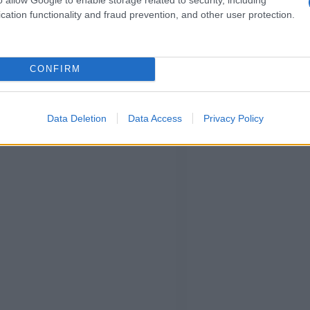
o di Gabor Maté ai supporters di Israele.
cation functionality and fraud prevention, and other user protection.
CONFIRM
Data Deletion
Data Access
Privacy Policy