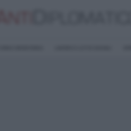
TURA E RESISTENZA
LAVORO E LOTTE SOCIALI
OPI