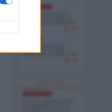
NORD-AMERICA
Il "mistero" dei numeri: il
governo Usa minimizza le
vittime in Iran, mentre fonti
interne...
7673
EUROPA
Mosca: le esercitazioni
nucleari di Germania e
Francia sono il preludio a una
guerra contro la Russia
7343
WORLD AFFAIRS
NORD-AMERICA
Iran-USA, scoppia il caso dei
dati manipolati: il nuovo
metodo del Pentagono per