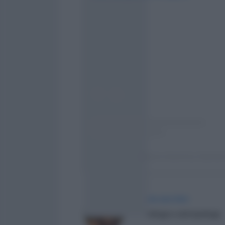
A post shared by Gabrie
AGATA IACONO
Sociologa e antropologa