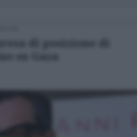
23 17:00
resa di posizione di
no su Gaza