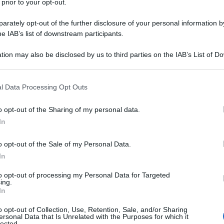
 prior to your opt-out.
rately opt-out of the further disclosure of your personal information by
he IAB’s list of downstream participants.
isti, intellettuali muti dinanzi alla strage del popolo
one libere meritano di essere evidenziati.
tion may also be disclosed by us to third parties on the IAB’s List of 
 that may further disclose it to other third parties.
 a subire la censura e il boicottaggio dei suoi
 that this website/app uses one or more Google services and may gath
l Data Processing Opt Outs
e Susan Sarandon si è vista cancellare contratti ed è
including but not limited to your visit or usage behaviour. You may click 
 to Google and its third-party tags to use your data for below specifi
o opt-out of the Sharing of my personal data.
ogle consent section.
In
ente solidarietà a Gaza...
o opt-out of the Sale of my Personal Data.
In
to opt-out of processing my Personal Data for Targeted
icare il pensiero unico e la narrazione dominante,
ing.
oi mecenati...
In
o opt-out of Collection, Use, Retention, Sale, and/or Sharing
te collochi il papa ancora vivo all'inferno, un
ersonal Data that Is Unrelated with the Purposes for which it
lected.