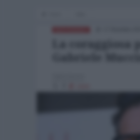
Home
Italia
17 Dicembre 20
MEDITERRANEO
La coraggiosa p
Gabriele Mucci
Agata Iacono
13830