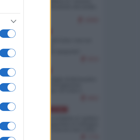
Quali sarebbero le “vittorie
ucraine” decantate dai media
italici?
10082
EUROPA
Invasione di Ceuta: cosa sta
accadendo
nell'enclave spagnola?
9210
EUROPA
Quando il figlio di Netanyahu
incitava "l'occupazione
musulmana" di Ceuta e
Melilla
8452
AMERICA LATINA
Dalla Convertibilità al "grillete
fiscal": l'Argentina si consegna
ai mercati (ancora una volta)
7770