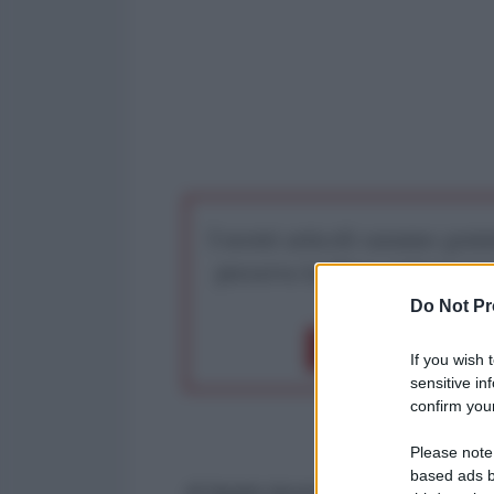
I nostri articoli saranno gratu
preserva la libera infor
Do Not Pr
Dona 1€
Don
If you wish 
sensitive in
confirm your
Please note
based ads b
di Agata Iacono