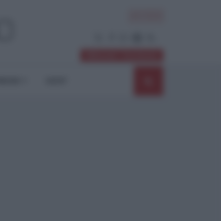
ACCEDI
Abbonati / Sostienici
NIONI
SHOP