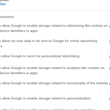
 nella Cappella Sistina...
Out
guai ad introdurre dubbi e capacità di analisi, c'è
e può sostituire un artista...
consents
è, come un caso raro e degno di essere citato, il
o allow Google to enable storage related to advertising like cookies on
evice identifiers in apps.
o allow my user data to be sent to Google for online advertising
ere cosa sta succedendo in Israele e Palestina,
s.
i decine di testimonianze di ex militari israeliani,
ti all’Olocausto che sono stati espulsi dalle loro
to allow Google to send me personalized advertising.
ze per aver raccontato la propria storia ed aver detto
o che lo Stato “democratico” di Israele permette ai
o allow Google to enable storage related to analytics like cookies on
gnoranza e la distrazione sono i più antichi strumenti
evice identifiers in apps.
ntativi di nascondere la verità, se la vuoi cercare,
e navigando su internet. Altrimenti continua pure nel
o allow Google to enable storage related to functionality of the website
 state sganciate l’equivalente del potere
eari di Hiroshima e Nagasaki. Lo sapevi? Cercalo e
o allow Google to enable storage related to personalization.
o allow Google to enable storage related to security, including