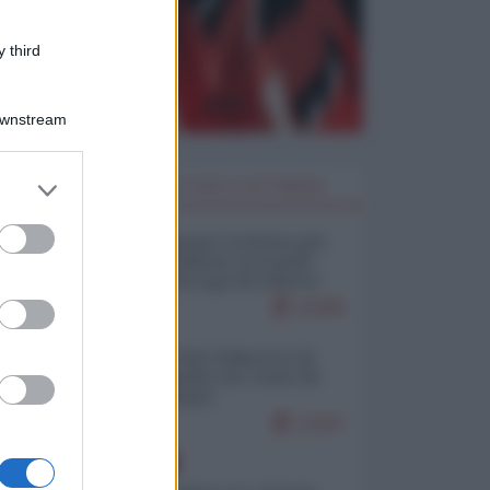
 third
Downstream
er and store
I PIÙ LETTI DELLA SETTIMANA
to grant or
ed purposes
Restare umani: la forma più
alta di ribellione al mondo
distopico di oggi (di Alberto
Bradanini)
20366
Ceuta: perché il Marocco fa
con noi quello che vuole (di
Alberto Negri)
12447
EUROPA