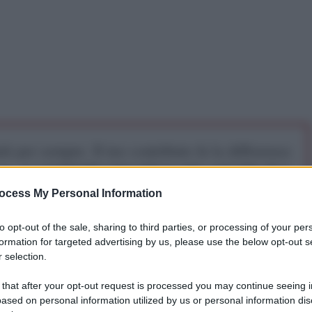
iti per sempre. Il tuo contributo fa la differenza:
mazione. L'ANTIDIPLOMATICO SEI ANCHE TU!
ocess My Personal Information
a 5€
Dona 15€
Scegli importo
to opt-out of the sale, sharing to third parties, or processing of your per
formation for targeted advertising by us, please use the below opt-out s
 selection.
accia F-16 all’Ucraina. Lo ha affermato il primo
 that after your opt-out request is processed you may continue seeing i
n'intervista al quotidiano polacco
Rzeczpospolita
.
ased on personal information utilized by us or personal information dis