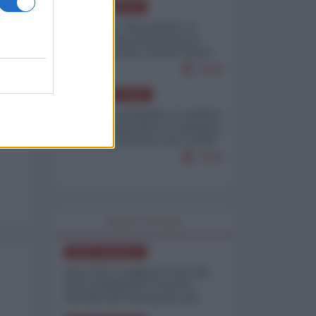
NORD-AMERICA
Il "mistero" dei numeri: il
governo Usa minimizza le
vittime in Iran, mentre fonti
interne...
7648
AMERICA LATINA
Dalla Convertibilità al "grillete
fiscal": l'Argentina si consegna
ai mercati (ancora una volta)
7644
WORLD AFFAIRS
NORD-AMERICA
Iran-USA, scoppia il caso dei
dati manipolati: il nuovo
metodo del Pentagono per
minimizzare le perdite