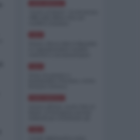
o
NORD-AMERICA
"Scorte al limite": il retroscena
CNN sulla difesa USA nel
conflitto iraniano
ASIA
 è
Yemen, blocco Bab el-Mandab:
Le superpetroliere saudite
costrette a circumnavigare
l'Africa
l
ASIA
l'Iran era pronto a
bombardare l'Ucraina, cos'ha
fermato l'attacco
NORD-AMERICA
Guerra all'Iran, scorte USA al
limite: il Pentagono investe
miliardi per ricostituire gli
arsenali
a
ASIA
Canale diplomatico resta