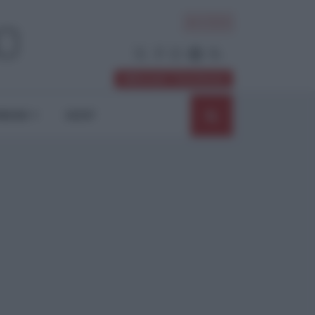
ACCEDI
Abbonati / Sostienici
NIONI
SHOP