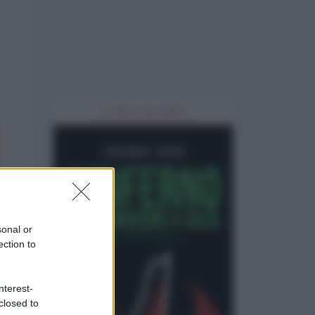
IL LIBRO DEL MESE
sonal or
ection to
nterest-
closed to