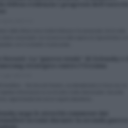
la Difesa evidenzia i progressi dell'esercit
so
 Agosto 2026 17:14
nistro della Difesa russo Andrei Belousov ha annunciato che le unità
 stanno avanzando con sicurezza nella regione di Zaporizhzhia e si
atulato con il comando e il personale...
 Novosti -La "guerra totale" di Zelensky e i
merang strategico contro l'Ucraina
 Luglio 2026 17:04
rill Strelnikov - Ria Novosti Reuters, accidentalmente (o forse no), ha
 trapelare informazioni su un incontro molto interessante. Secondo
zia, rappresentanti dei servizi segreti statunitensi...
ensky nega le atrocità commesse dai
ionalisti ucraini durante la seconda guerr
ndiale