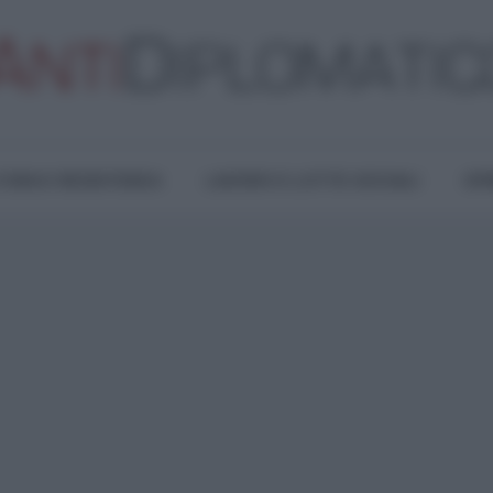
TURA E RESISTENZA
LAVORO E LOTTE SOCIALI
OPI