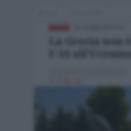
Home
WORLD AFFAIRS
15 Aprile 2024 14:57
EUROPA
La Grecia non è
F-16 all'Ucrain
La Redazione de l'AntiDiplomatico
1145