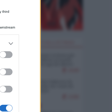
 third
Downstream
er and store
I PIÙ LETTI DELLA SETTIMANA
to grant or
ed purposes
Restare umani: la forma più
alta di ribellione al mondo
distopico di oggi (di Alberto
Bradanini)
19188
Ceuta: perché il Marocco fa
con noi quello che vuole (di
Alberto Negri)
12286
EUROPA