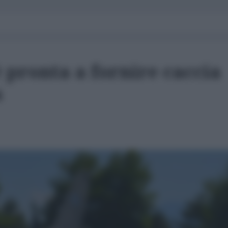
 pronta a fornire caccia
a