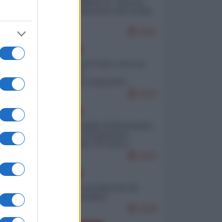
Quali sarebbero le “vittorie
ucraine” decantate dai media
italici?
9522
EUROPA
Invasione di Ceuta: cosa sta
accadendo
nell'enclave spagnola?
9153
EUROPA
Quando il figlio di Netanyahu
incitava "l'occupazione
musulmana" di Ceuta e
Melilla
8316
EUROPA
Geopolitica predatoria (di
Marco Travaglio)
8238