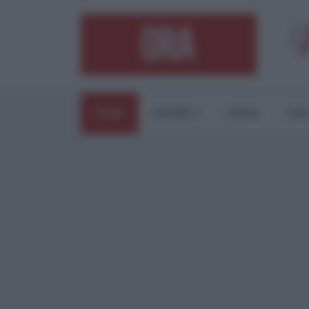
HOME
ESTERI
ITALIA
CUL