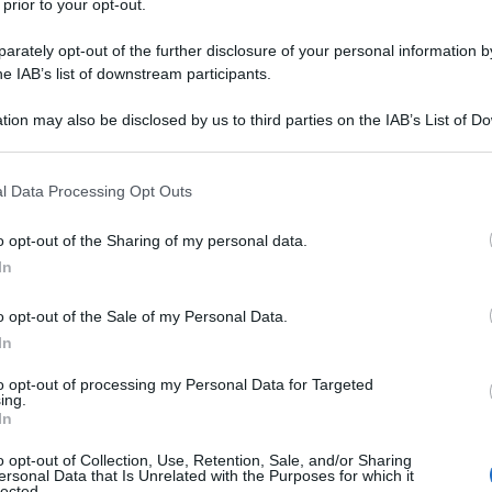
 prior to your opt-out.
affermato che molto probabilmente Atene avrebbe
rately opt-out of the further disclosure of your personal information by
Tuttavia, il capo del governo greco ha smentito
he IAB’s list of downstream participants.
tion may also be disclosed by us to third parties on the IAB’s List of 
 that may further disclose it to other third parties.
e non siamo pronti a trasferire gli aerei F-16 in
pparse sui media, ma non corrispondono alla realtà”,
 that this website/app uses one or more Google services and may gath
l Data Processing Opt Outs
including but not limited to your visit or usage behaviour. You may click 
 to Google and its third-party tags to use your data for below specifi
o opt-out of the Sharing of my personal data.
ogle consent section.
to che la Grecia ha sostenuto e continuerà ad
In
o della sua stessa capacità di difesa. Il primo
o opt-out of the Sale of my Personal Data.
cia aveva precedentemente inviato all'Ucraina una
In
 di artiglieria da 155 mm.
to opt-out of processing my Personal Data for Targeted
ing.
In
IDIPLOMATICO
o opt-out of Collection, Use, Retention, Sale, and/or Sharing
stata registrata in data 08/09/2015 presso il Tribunale civile di
ersonal Data that Is Unrelated with the Purposes for which it
lected.