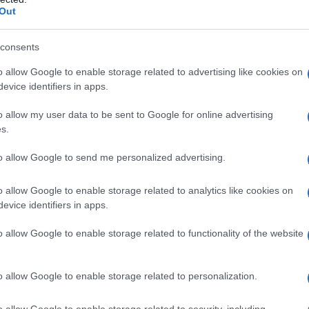
gistro di stampa. Per ogni informazione, richiesta, consiglio e
Out
ico.it
consents
o allow Google to enable storage related to advertising like cookies on
evice identifiers in apps.
ATTENZIONE!
o allow my user data to be sent to Google for online advertising
r reagire alla dittatura degli algoritmi.
s.
iDiplomatico lede un tuo diritto fondamentale.
to allow Google to send me personalized advertising.
a vera informazione pluralista.
a alla nostra Lunga Marcia.
o allow Google to enable storage related to analytics like cookies on
evice identifiers in apps.
o allow Google to enable storage related to functionality of the website
Abbonati!
o allow Google to enable storage related to personalization.
pure effettua una donazione
o allow Google to enable storage related to security, including