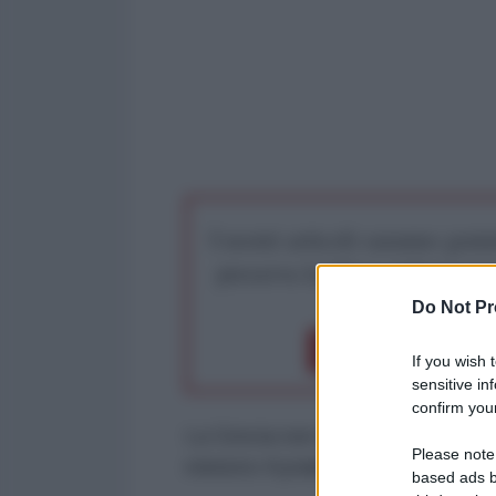
I nostri articoli saranno gratu
preserva la libera infor
Do Not Pr
Dona 1€
Don
If you wish 
sensitive in
confirm your
La Grecia non è pronta a fornire c
Please note
ministro Kyriakos Mitsotakis in u
based ads b