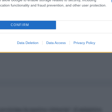
cation functionality and fraud prevention, and other user protection.
a 5€
Dona 15€
Scegli importo
CONFIRM
Data Deletion
Data Access
Privacy Policy
 avvicina la nostra vittoria": il ministro