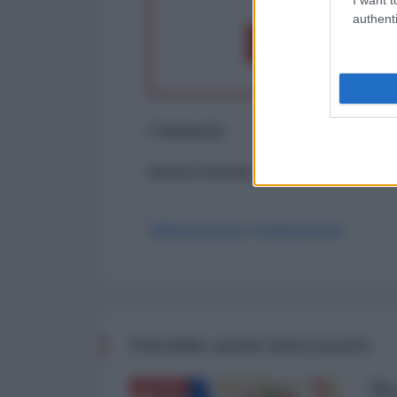
authenti
Dona 1€
Don
Commenti
ancora nessun commento
Abbonati per commentare
Potrebbe anche interessarti
"Si
RUSSIA