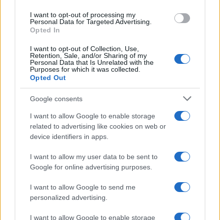
use your data for below specified purposes in below Google
I want to opt-out of processing my
EUROPA
consent section.
Personal Data for Targeted Advertising.
Petro accusa Netanyahu di essere responsabile
Opted In
"dell'invasione civile di Ceuta da parte dei
marocchini"
I want to opt-out of Collection, Use,
Retention, Sale, and/or Sharing of my
Personal Data that Is Unrelated with the
Purposes for which it was collected.
Opted Out
Google consents
I want to allow Google to enable storage
related to advertising like cookies on web or
device identifiers in apps.
I want to allow my user data to be sent to
Google for online advertising purposes.
I want to allow Google to send me
personalized advertising.
I want to allow Google to enable storage