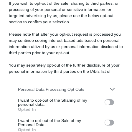
If you wish to opt-out of the sale, sharing to third parties, or
Volpi sulla bolla tecnologica
processing of your personal or sensitive information for
27 Giugno 2026 16:24
targeted advertising by us, please use the below opt-out
section to confirm your selection.
Please note that after your opt-out request is processed you
#
MONDISUD
may continue seeing interest-based ads based on personal
information utilized by us or personal information disclosed to
third parties prior to your opt-out.
di Fabrizio Verde
You may separately opt-out of the further disclosure of your
personal information by third parties on the IAB’s list of
downstream participants.
Personal Data Processing Opt Outs
This information may also be disclosed by us to third parties
Dalla Convertibilità al "grillete fiscal":
on the IAB’s List of Downstream Participants that may further
l'Argentina si consegna ai mercati (ancora
I want to opt-out of the Sharing of my
disclose it to other third parties.
una volta)
personal data.
Opted In
01 Agosto 2026 19:07
Please note that this website/app uses one or more Google
services and may gather and store information including but
I want to opt-out of the Sale of my
Personal Data.
not limited to your visit or usage behaviour. You may click to
Opted In
grant or deny consent to Google and its third-party tags to