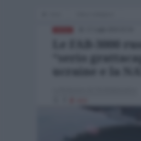
Home
Difesa e Intelligence
17 Luglio 2024 22:24
DIFESA
Le FAB-3000 ru
“serio grattaca
ucraine e la N
La Redazione de l'AntiDiplomatico
4658