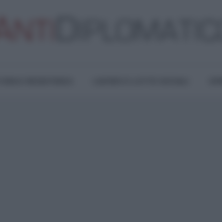
TURA E RESISTENZA
LAVORO E LOTTE SOCIALI
OPI