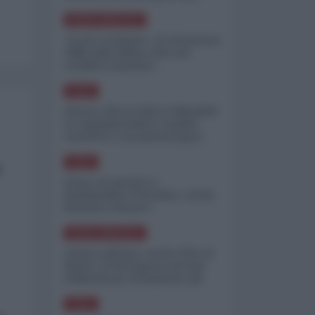
minimizzare le perdite
NORD-AMERICA
"Scorte al limite": il retroscena
CNN sulla difesa USA nel
conflitto iraniano
ASIA
Yemen, blocco Bab el-Mandab:
Le superpetroliere saudite
costrette a circumnavigare
l'Africa
ASIA
a
l'Iran era pronto a
bombardare l'Ucraina, cos'ha
fermato l'attacco
NORD-AMERICA
Guerra all'Iran, scorte USA al
limite: il Pentagono investe
miliardi per ricostituire gli
arsenali
ASIA