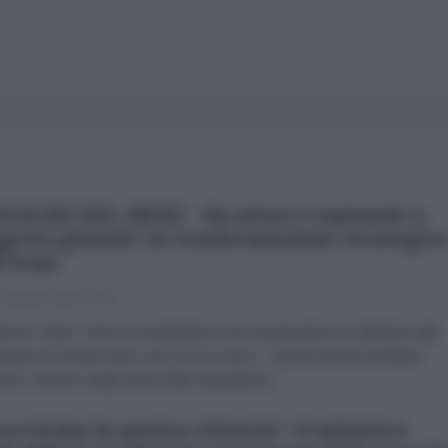
NALISI DEL MESE - Da attore regionale a
getto globale: la trasformazione strategic
l'Iran
 Agosto 2026 07:00
brizio Verde «Non li consideriamo una superpotenza e abbiamo già
trato al mondo intero che non lo sono». Queste parole di Abbas
chi, ministro degli Esteri della Repubblica...
 avvicina la nostra vittoria": il ministro