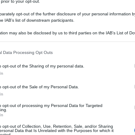
 prior to your opt-out.
e
The Eurasian Times
.
rately opt-out of the further disclosure of your personal information by
marzo ha annunciato l'inizio della produzione in serie
he IAB’s list of downstream participants.
losivo FAB-3000 da tre tonnellate.
tion may also be disclosed by us to third parties on the IAB’s List of 
 that may further disclose it to other third parties.
to molto scetticismo e in alcuni casi ridicolo, non
 that this website/app uses one or more Google services and may gath
 ma anche russi.
l Data Processing Opt Outs
including but not limited to your visit or usage behaviour. You may click 
 to Google and its third-party tags to use your data for below specifi
o opt-out of the Sharing of my personal data.
omba pesante e l'alta velocità prima dell'impatto non
ogle consent section.
In
iversale di pianificazione e correzione di dirigere
bersaglio.
o opt-out of the Sale of my Personal Data.
In
 con il FAB-3000 sembravano confermare alcuni dei
to opt-out of processing my Personal Data for Targeted
 due video pubblicati online mostravano che la bomba
ing.
In
rando a una distanza "piccola ma significativa".
o opt-out of Collection, Use, Retention, Sale, and/or Sharing
ersonal Data that Is Unrelated with the Purposes for which it
degli attacchi del FAB-3000 mostrano miglioramenti
lected.