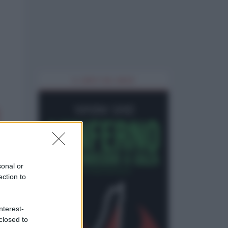
IL LIBRO DEL MESE
sonal or
ection to
nterest-
closed to