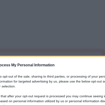
iti per sempre. Il tuo contributo fa la differenza:
mazione. L'ANTIDIPLOMATICO SEI ANCHE TU!
ocess My Personal Information
to opt-out of the sale, sharing to third parties, or processing of your per
formation for targeted advertising by us, please use the below opt-out s
a 5€
Dona 15€
Scegli importo
 selection.
 that after your opt-out request is processed you may continue seeing i
0 sono diventate un “serio grattacapo” per le
ased on personal information utilized by us or personal information dis