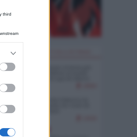
 third
Downstream
er and store
I PIÙ LETTI DELLA SETTIMANA
to grant or
ed purposes
Restare umani: la forma più
alta di ribellione al mondo
distopico di oggi (di Alberto
Bradanini)
20994
Ceuta: perché il Marocco fa
con noi quello che vuole (di
Alberto Negri)
12526
EUROPA