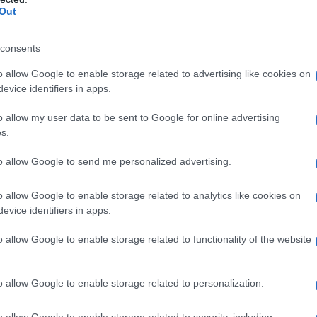
Out
 di video pubblicati indica il loro utilizzo diffuso.
consents
nanti si sono trasformate “un vero disastro per le
.
o allow Google to enable storage related to advertising like cookies on
evice identifiers in apps.
o allow my user data to be sent to Google for online advertising
IDIPLOMATICO
s.
stata registrata in data 08/09/2015 presso il Tribunale civile di
to allow Google to send me personalized advertising.
gistro di stampa. Per ogni informazione, richiesta, consiglio e
ico.it
o allow Google to enable storage related to analytics like cookies on
evice identifiers in apps.
o allow Google to enable storage related to functionality of the website
ATTENZIONE!
o allow Google to enable storage related to personalization.
r reagire alla dittatura degli algoritmi.
iDiplomatico lede un tuo diritto fondamentale.
o allow Google to enable storage related to security, including