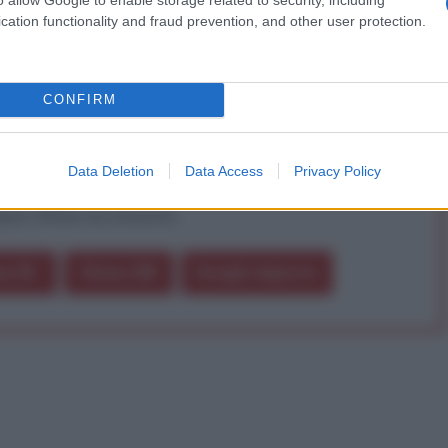
a vera informazione pluralista.
cation functionality and fraud prevention, and other user protection.
a alla nostra Lunga Marcia.
CONFIRM
Abbonati!
Data Deletion
Data Access
Privacy Policy
pure effettua una donazione
a 5€
Dona 15€
Scegli importo