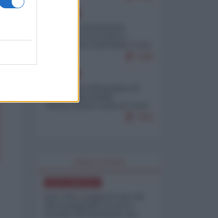
EUROPA
Mosca: le esercitazioni
nucleari di Germania e
Francia sono il preludio a una
guerra contro la Russia
7383
EUROPA
Petro accusa Netanyahu di
essere responsabile
"dell'invasione civile di Ceuta
da parte dei marocchini"
7053
WORLD AFFAIRS
NORD-AMERICA
Iran-USA, scoppia il caso dei
dati manipolati: il nuovo
metodo del Pentagono per