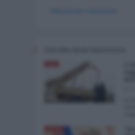
Abbonati per commentare
Potrebbe anche interessarti
L'A
ASIA
sog
del
03
di Fa
dimos
Aragh
"Si
RUSSIA