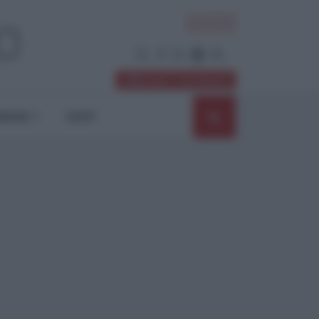
ACCEDI
Abbonati / Sostienici
NIONI
SHOP