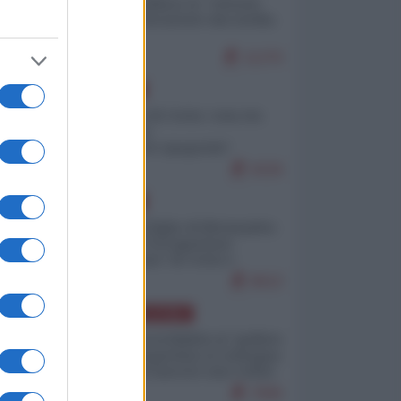
Quali sarebbero le “vittorie
ucraine” decantate dai media
italici?
11270
EUROPA
Invasione di Ceuta: cosa sta
accadendo
nell'enclave spagnola?
9226
EUROPA
Quando il figlio di Netanyahu
incitava "l'occupazione
musulmana" di Ceuta e
Melilla
8522
AMERICA LATINA
Dalla Convertibilità al "grillete
fiscal": l'Argentina si consegna
ai mercati (ancora una volta)
7845