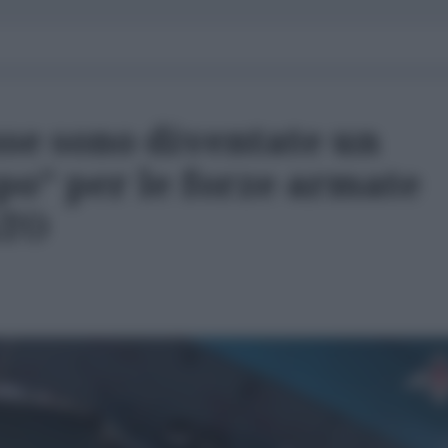
sse sono diventate un
po” per le forze armate
ATO