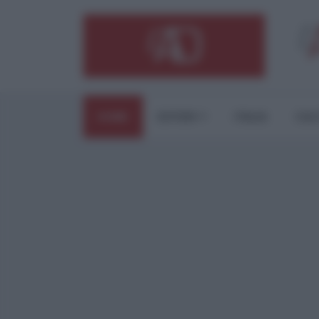
HOME
ESTERI
ITALIA
CUL