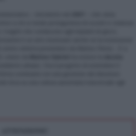
nistrativo – introdotto nel
2007
– che vieta
rtive a chi si rende protagonista di scontri e violenze
 i tragitti che conducono agli impianti di gioco,
estazioni è un atto insensato anche se la estensione
i centro sinistra presieduto da Matteo Renzi... E a
2
, voluto da
Matteo Salvini
ha esteso la
durata
iddetto urbano. Ora il progetto di estendere il
 perfetta continuità con una gestione del dissenso
ndo leva su una cultura autoritaria trasversale agli
ATTENZIONE!