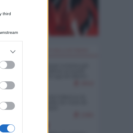
 third
Downstream
er and store
I PIÙ LETTI DELLA SETTIMANA
to grant or
ed purposes
Restare umani: la forma più
alta di ribellione al mondo
distopico di oggi (di Alberto
Bradanini)
20532
Ceuta: perché il Marocco fa
con noi quello che vuole (di
Alberto Negri)
12461
EUROPA