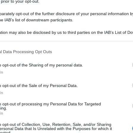
 prior to your opt-out.
ati, forse loro malgrado, dei gruppi di potere o se
cutivi. Spasmodica attenzione delle forze politiche
rately opt-out of the further disclosure of your personal information by
he IAB’s list of downstream participants.
 facendo leva su un malessere diffuso tra le forze
iaria per il sovraffollamento degli istituti di pena.
tion may also be disclosed by us to third parties on the IAB’s List of 
nelle carriere e nella distribuzione salariale, gli
 that may further disclose it to other third parties.
dendo per loro anche misure aggiuntive del welfare.
 that this website/app uses one or more Google services and may gath
l Data Processing Opt Outs
iamente ipotizzate per i militari di professione.
including but not limited to your visit or usage behaviour. You may click 
 to Google and its third-party tags to use your data for below specifi
o opt-out of the Sharing of my personal data.
ogle consent section.
zia, ma eviteremmo ogni generalizzazione, vota a
In
vorire questa parte del suo elettorato funzionalmente
o opt-out of the Sale of my Personal Data.
cietà..
In
 di applicare il
Daspo
, già previsto per gli
ultras
,
to opt-out of processing my Personal Data for Targeted
ing.
ta proposta arriva direttamente da alcuni sindacati
In
idenza del Consiglio con la Premier dettasi
o opt-out of Collection, Use, Retention, Sale, and/or Sharing
 rapidi, la misura.
ersonal Data that Is Unrelated with the Purposes for which it
lected.