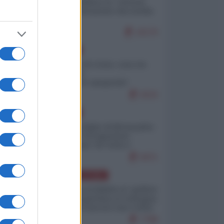
Quali sarebbero le “vittorie
ucraine” decantate dai media
italici?
10170
EUROPA
Invasione di Ceuta: cosa sta
accadendo
nell'enclave spagnola?
9210
EUROPA
Quando il figlio di Netanyahu
incitava "l'occupazione
musulmana" di Ceuta e
Melilla
8471
AMERICA LATINA
Dalla Convertibilità al "grillete
fiscal": l'Argentina si consegna
ai mercati (ancora una volta)
7788