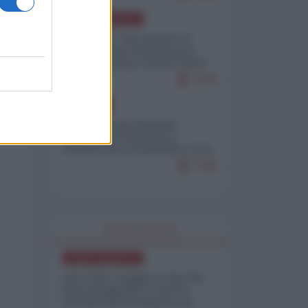
NORD-AMERICA
Il "mistero" dei numeri: il
governo Usa minimizza le
vittime in Iran, mentre fonti
interne...
7679
EUROPA
Mosca: le esercitazioni
nucleari di Germania e
Francia sono il preludio a una
guerra contro la Russia
7349
WORLD AFFAIRS
NORD-AMERICA
Iran-USA, scoppia il caso dei
dati manipolati: il nuovo
metodo del Pentagono per