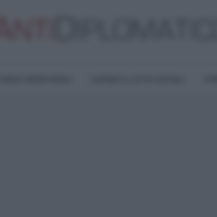
TURA E RESISTENZA
LAVORO E LOTTE SOCIALI
OPI