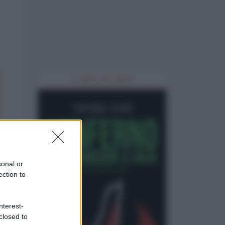
IL LIBRO DEL MESE
sonal or
ection to
nterest-
closed to