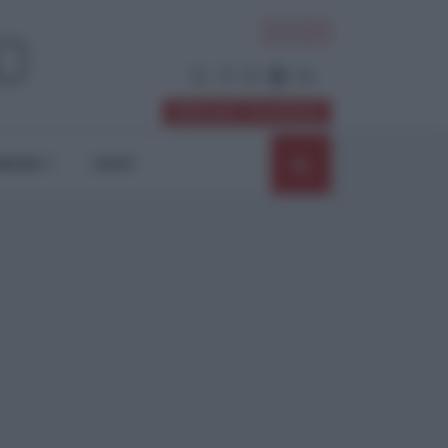
ACCEDI
Abbonati / Sostienici
NIONI
SHOP