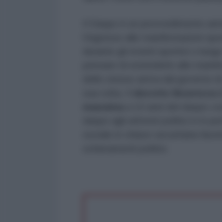
Il Daspo è un provvedimento ammi
l’ingresso alle manifestazioni spo
durante gli eventi sportivi o lungo
pensare di estenderlo alle manif
dello stesso arriva dal governo d
sua volta, Il
decreto Sicurezza 
massima
a 10 anni del daspo cos
daspo agli attivisti politici è in
sociale in chiave securitaria face
schieramenti politici.