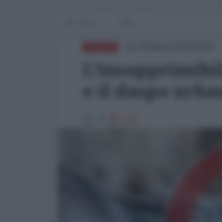
Home
Italia
08 Marzo 2024 08:00
EUROPA
L’insopprimibil
e il daspo urba
1316