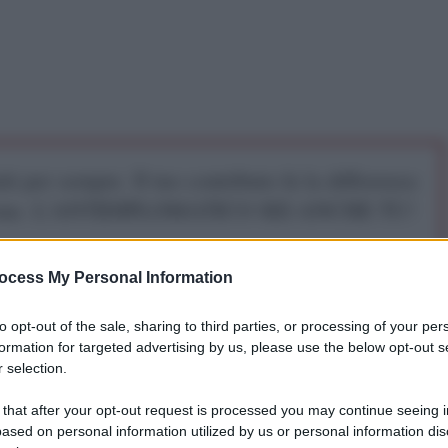
iti per sempre. Il tuo contributo fa la differenza:
mazione. L'ANTIDIPLOMATICO SEI ANCHE TU!
ocess My Personal Information
a 5€
Dona 15€
Scegli importo
to opt-out of the sale, sharing to third parties, or processing of your per
formation for targeted advertising by us, please use the below opt-out s
 selection.
 that after your opt-out request is processed you may continue seeing i
ased on personal information utilized by us or personal information dis