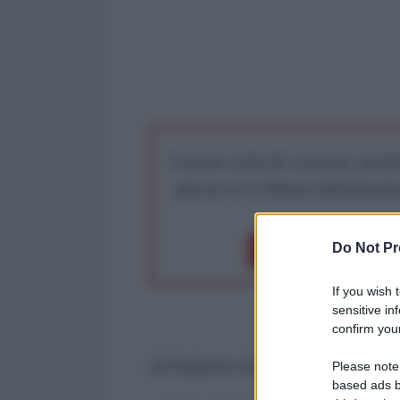
I nostri articoli saranno gratu
preserva la libera infor
Do Not Pr
Dona 1€
Don
If you wish 
sensitive in
confirm your
di Federico Giusti
Please note
based ads b