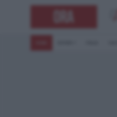
HOME
ESTERI
ITALIA
CUL