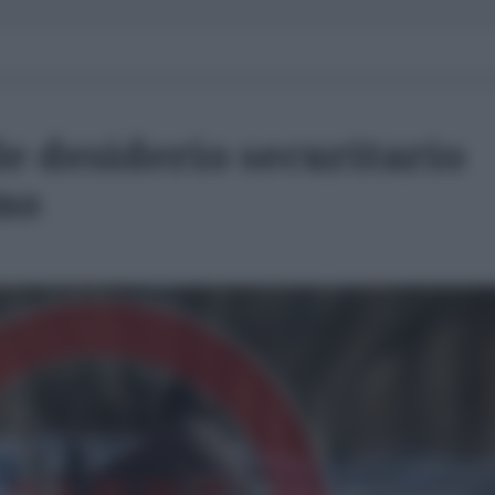
e desiderio securitario
no