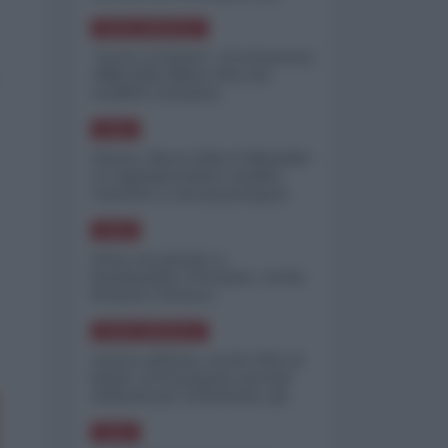
minimizzare le perdite
NORD-AMERICA
"Scorte al limite": il retroscena
CNN sulla difesa USA nel
conflitto iraniano
ASIA
Yemen, blocco Bab el-Mandab:
Le superpetroliere saudite
costrette a circumnavigare
l'Africa
ASIA
l'Iran era pronto a
bombardare l'Ucraina, cos'ha
fermato l'attacco
NORD-AMERICA
Guerra all'Iran, scorte USA al
limite: il Pentagono investe
miliardi per ricostituire gli
arsenali
ASIA