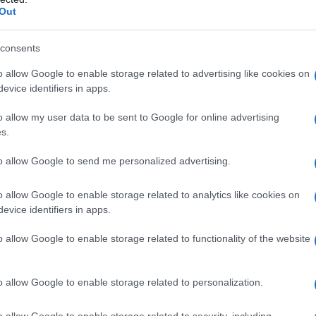
Out
dacati chiedono direttamente al Governo di adottare
tica con la quale arriva la richiesta del daspo per i
consents
ne.
o allow Google to enable storage related to advertising like cookies on
evice identifiers in apps.
di stampa atta a presentare le forze dell’ordine
o allow my user data to be sent to Google for online advertising
a, eppure se guardiamo alle statistiche non si
s.
ne. Al contrario invece registriamo una gestione
pio uso di denunce e manganelli
e per questo
to allow Google to send me personalized advertising.
 identificativi viene dipinta come una minaccia
o allow Google to enable storage related to analytics like cookies on
ordine e non una garanzia a tutela della
evice identifiers in apps.
iene in alcuni paesi europei
.
o allow Google to enable storage related to functionality of the website
 delle forze dell’ordine in occasione delle
politiche reazionarie che non vogliono rispondere in
o allow Google to enable storage related to personalization.
, prendersela con agitatori di professioni diventa una
o allow Google to enable storage related to security, including