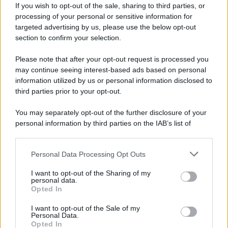
If you wish to opt-out of the sale, sharing to third parties, or
una volta)
processing of your personal or sensitive information for
01 Agosto 2026 19:07
targeted advertising by us, please use the below opt-out
section to confirm your selection.
Please note that after your opt-out request is processed you
#
ECONOMIA
E
DINTORNI
may continue seeing interest-based ads based on personal
information utilized by us or personal information disclosed to
third parties prior to your opt-out.
di Giuseppe Masala
You may separately opt-out of the further disclosure of your
personal information by third parties on the IAB’s list of
downstream participants.
Personal Data Processing Opt Outs
This information may also be disclosed by us to third parties
on the IAB’s List of Downstream Participants that may further
Gli Stati Uniti stanno perdendo “la Guerra
I want to opt-out of the Sharing of my
Mondiale a pezzi”?
disclose it to other third parties.
personal data.
Opted In
25 Giugno 2026 10:00
Please note that this website/app uses one or more Google
services and may gather and store information including but
I want to opt-out of the Sale of my
Personal Data.
not limited to your visit or usage behaviour. You may click to
Opted In
grant or deny consent to Google and its third-party tags to