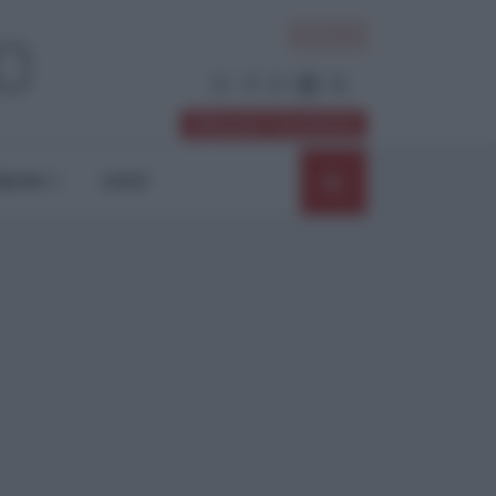
ACCEDI
Abbonati / Sostienici
NIONI
SHOP