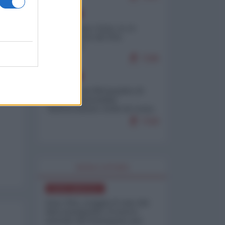
EUROPA
Cina, Russia e Iran, io ve
l’avevo detto (di Vito
Petrocelli)
7188
EUROPA
Petro accusa Netanyahu di
essere responsabile
"dell'invasione civile di Ceuta
da parte dei marocchini"
7158
WORLD AFFAIRS
NORD-AMERICA
Iran-USA, scoppia il caso dei
dati manipolati: il nuovo
metodo del Pentagono per