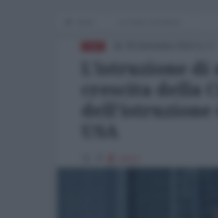
Home
Le cicale e la formica
09 Settembre 2019 11:17
CINA
L'istruzione di
crescita della 
dell'istruzione 
USA
12513