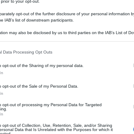
 prior to your opt-out.
rately opt-out of the further disclosure of your personal information by
he IAB’s list of downstream participants.
o usciti i dati import - export cinese. Ebbene
tion may also be disclosed by us to third parties on the IAB’s List of 
el 16% mentre l'import del 22%. Ancor più
 that may further disclose it to other third parties.
l'export verso il resto del mondo è calato solo
 that this website/app uses one or more Google services and may gath
l resto del mondo aumenta o è stabile. Questo è
l Data Processing Opt Outs
including but not limited to your visit or usage behaviour. You may click 
ltimi 11 anni. In termini marxiani si è passati dal
 to Google and its third-party tags to use your data for below specifi
o opt-out of the Sharing of my personal data.
elativo, con un forte apporto dell'istruzione e il
ogle consent section.
In
o opt-out of the Sale of my Personal Data.
spostare la produzione dalla Cina agli Usa, se vuole
In
 e con lui tutta la dirigenza statunitense, di non aver
to opt-out of processing my Personal Data for Targeted
ing.
e multinazionali nordamericane, in Cina vanno e
In
o ma perché c'è una forza lavoro qualificata grazie
o opt-out of Collection, Use, Retention, Sale, and/or Sharing
o lavorato gli americani negli ultimi trent'anni? Da
ersonal Data that Is Unrelated with the Purposes for which it
lected.