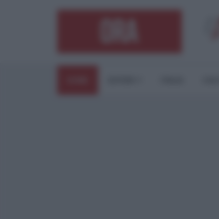
HOME
ESTERI
ITALIA
CUL