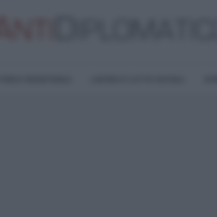
TURA E RESISTENZA
LAVORO E LOTTE SOCIALI
OPI