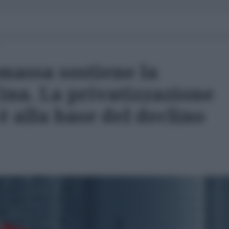
 massa sostiene la
Cina. La privatizzazione
è alla base del declino