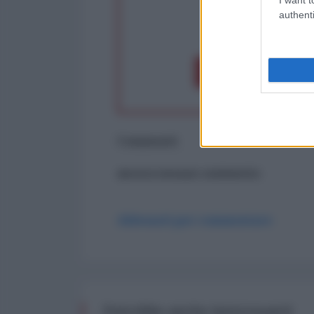
authenti
op
Dona 1€
Don
Commenti
ancora nessun commento
Abbonati per commentare
Potrebbe anche interessarti