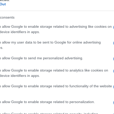
ing. I cosiddetti mc Jobs. Mettici pure che negli
Out
distrutta e il quadro è chiaro.
consents
apiscono che la privatizzazione dell'istruzione è alla
o allow Google to enable storage related to advertising like cookies on
 ci arrivano.
evice identifiers in apps.
o allow my user data to be sent to Google for online advertising
ATTENZIONE!
s.
to allow Google to send me personalized advertising.
r reagire alla dittatura degli algoritmi.
iDiplomatico lede un tuo diritto fondamentale.
o allow Google to enable storage related to analytics like cookies on
a vera informazione pluralista.
evice identifiers in apps.
a alla nostra Lunga Marcia.
o allow Google to enable storage related to functionality of the website
o allow Google to enable storage related to personalization.
Abbonati!
o allow Google to enable storage related to security, including