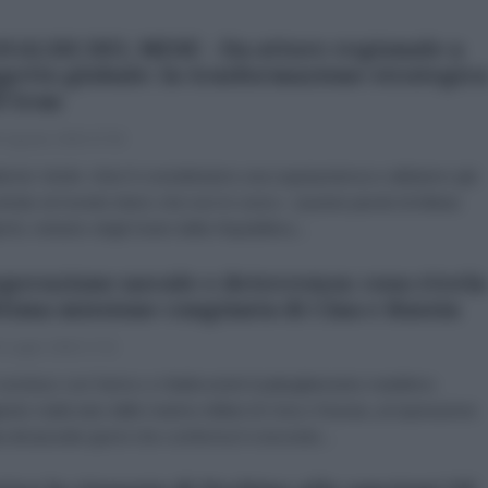
NALISI DEL MESE - Da attore regionale a
getto globale: la trasformazione strategic
l'Iran
 Agosto 2026 07:00
brizio Verde «Non li consideriamo una superpotenza e abbiamo già
trato al mondo intero che non lo sono». Queste parole di Abbas
chi, ministro degli Esteri della Repubblica...
perazione navale e deterrenza: cosa rivela
ltima missione congiunta di Cina e Russia
 Luglio 2026 17:31
concluso con l'arrivo a Vladivostok il pattugliamento marittimo
unto realizzato dalle marine militari di Cina e Russia, un'operazione
a diciassette giorni che conferma il crescente...