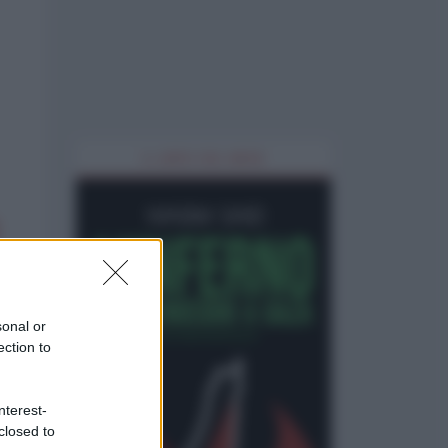
IL LIBRO DEL MESE
sonal or
ection to
nterest-
closed to