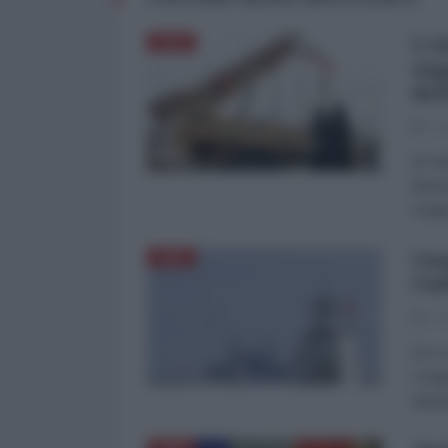
L'A
ASIA
sog
del
03
di Fa
dimos
Aragh
Coo
CINA
l'u
30
Si è 
congi
durat