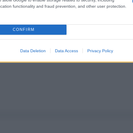
cation functionality and fraud prevention, and other user protection.
pure effettua una donazione
CONFIRM
a 5€
Dona 15€
Scegli importo
Data Deletion
Data Access
Privacy Policy