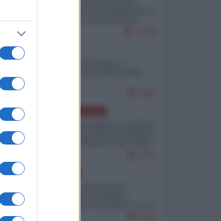
La mappa di Eurostat che
smonta tutte le storielle che vi
raccontano sul turismo di
massa
11195
ITALIA
Il turismo di massa e i
"risvegli" del Corriere della
sera
9481
AMERICA LATINA
Dalla Convertibilità al "grillete
fiscal": l'Argentina si consegna
ai mercati (ancora una volta)
7972
EUROPA
Mosca: le esercitazioni
nucleari di Germania e
Francia sono il preludio a una
guerra contro la Russia
7584