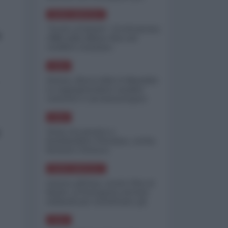
minimizzare le perdite
NORD-AMERICA
"Scorte al limite": il retroscena
a
CNN sulla difesa USA nel
conflitto iraniano
ASIA
Yemen, blocco Bab el-Mandab:
Le superpetroliere saudite
costrette a circumnavigare
l'Africa
ASIA
l'Iran era pronto a
bombardare l'Ucraina, cos'ha
fermato l'attacco
NORD-AMERICA
Guerra all'Iran, scorte USA al
limite: il Pentagono investe
miliardi per ricostituire gli
arsenali
ASIA