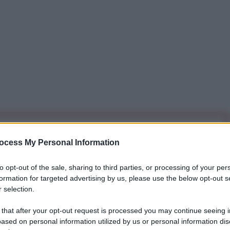
iti per sempre. Il tuo contributo fa la differenza:
ocess My Personal Information
mazione. L'ANTIDIPLOMATICO SEI ANCHE TU!
to opt-out of the sale, sharing to third parties, or processing of your per
formation for targeted advertising by us, please use the below opt-out s
a 5€
Dona 15€
Scegli importo
 selection.
 that after your opt-out request is processed you may continue seeing i
ased on personal information utilized by us or personal information dis