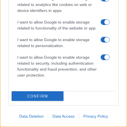
related to analytics like cookies on web or
device identifiers in apps.
di Francesco Santoianni
I want to allow Google to enable storage
related to functionality of the website or app.
I want to allow Google to enable storage
related to personalization.
Milioni di chiamate spam? Colpa dello
I want to allow Google to enable storage
Stato che non c’è più
related to security, including authentication
28 Luglio 2026 16:00
functionality and fraud prevention, and other
user protection.
#
NATIVI
CONFIRM
di Raffaella Milandri
Data Deletion
Data Access
Privacy Policy