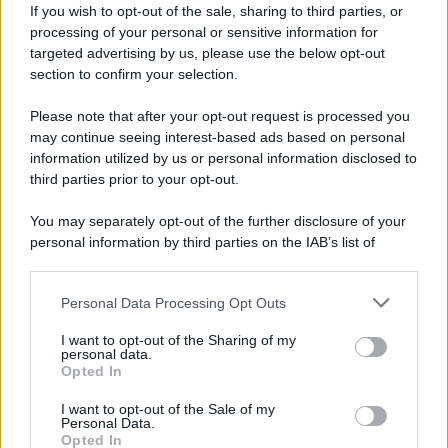
If you wish to opt-out of the sale, sharing to third parties, or
processing of your personal or sensitive information for
targeted advertising by us, please use the below opt-out
La governance cinese vista dai
section to confirm your selection.
rappresentanti italiani e la visione dello
sviluppo comune sino-italiano
Please note that after your opt-out request is processed you
06 Agosto 2026 08:00
may continue seeing interest-based ads based on personal
information utilized by us or personal information disclosed to
third parties prior to your opt-out.
#
SCELTI
DAL
PEOPLE'S
DAILY
You may separately opt-out of the further disclosure of your
personal information by third parties on the IAB’s list of
downstream participants.
Personal Data Processing Opt Outs
This information may also be disclosed by us to third parties
on the IAB’s List of Downstream Participants that may further
I want to opt-out of the Sharing of my
disclose it to other third parties.
personal data.
Opted In
Please note that this website/app uses one or more Google
services and may gather and store information including but
I want to opt-out of the Sale of my
Registro di ispezione di un drone
Personal Data.
not limited to your visit or usage behaviour. You may click to
intelligente
Opted In
grant or deny consent to Google and its third-party tags to