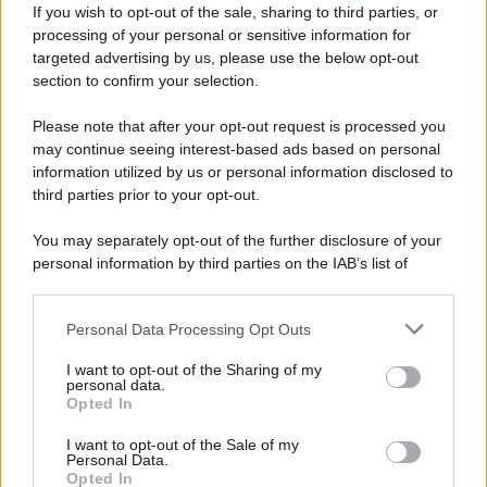
If you wish to opt-out of the sale, sharing to third parties, or
processing of your personal or sensitive information for
targeted advertising by us, please use the below opt-out
section to confirm your selection.
IL LIBRO DEL MESE
Please note that after your opt-out request is processed you
may continue seeing interest-based ads based on personal
information utilized by us or personal information disclosed to
third parties prior to your opt-out.
You may separately opt-out of the further disclosure of your
personal information by third parties on the IAB’s list of
downstream participants.
Personal Data Processing Opt Outs
This information may also be disclosed by us to third parties
on the IAB’s List of Downstream Participants that may further
I want to opt-out of the Sharing of my
disclose it to other third parties.
personal data.
Opted In
Please note that this website/app uses one or more Google
services and may gather and store information including but
I want to opt-out of the Sale of my
Personal Data.
not limited to your visit or usage behaviour. You may click to
Opted In
grant or deny consent to Google and its third-party tags to