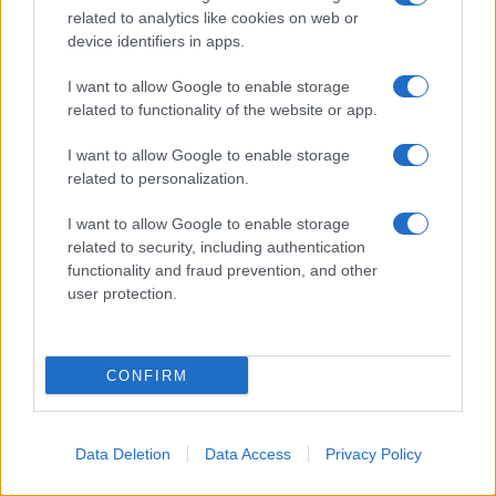
related to analytics like cookies on web or
device identifiers in apps.
Ceuta: perché il Marocco fa con noi quello che vuole
(di Alberto Negri)
I want to allow Google to enable storage
12567
related to functionality of the website or app.
EUROPA
I want to allow Google to enable storage
Invasione di Ceuta: cosa sta accadendo
related to personalization.
nell'enclave spagnola?
9251
I want to allow Google to enable storage
related to security, including authentication
EUROPA
functionality and fraud prevention, and other
Quando il figlio di Netanyahu incitava
user protection.
"l'occupazione musulmana" di Ceuta e Melilla
8570
CONFIRM
AMERICA LATINA
Dalla Convertibilità al "grillete fiscal": l'Argentina si
consegna ai mercati (ancora una volta)
7876
Data Deletion
Data Access
Privacy Policy
EUROPA