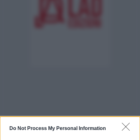
Do Not Process My Personal Information