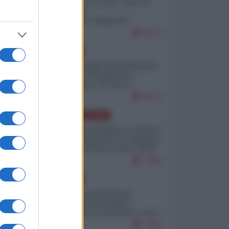
Invasione di Ceuta: cosa sta
accadendo
nell'enclave spagnola?
9273
EUROPA
Quando il figlio di Netanyahu
incitava "l'occupazione
musulmana" di Ceuta e
Melilla
8613
AMERICA LATINA
Dalla Convertibilità al "grillete
fiscal": l'Argentina si consegna
ai mercati (ancora una volta)
7892
EUROPA
Mosca: le esercitazioni
nucleari di Germania e
Francia sono il preludio a una
guerra contro la Russia
7493