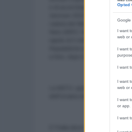
Opted 
e di accerchiamento della Russia
Juncture 2015" (TRJE15) tenutasi 
Google 
caduta del Muro di Berlino ad ogg
I want t
Nato (NRF) "da 13mila a 30mila so
web or d
rapido di 5 mila uomini e di 5 nuo
Repubbliche baltiche, la Nato ha 
I want t
purpose
a Kiev, dopo il colpo di stato del
I want 
I want t
La NATO, quindi, si prepara alla g
web or d
dell'Ucraina nell'Organizzazione e
I want t
or app.
I want t
E l'Italia deve fare la sua parte. 
I want t