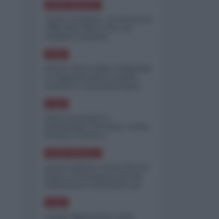
NORD-AMERICA
"Scorte al limite": il retroscena
CNN sulla difesa USA nel
conflitto iraniano
ASIA
Yemen, blocco Bab el-Mandab:
Le superpetroliere saudite
costrette a circumnavigare
l'Africa
ASIA
l'Iran era pronto a
bombardare l'Ucraina, cos'ha
fermato l'attacco
NORD-AMERICA
Guerra all'Iran, scorte USA al
limite: il Pentagono investe
miliardi per ricostituire gli
arsenali
ASIA
Canale diplomatico resta