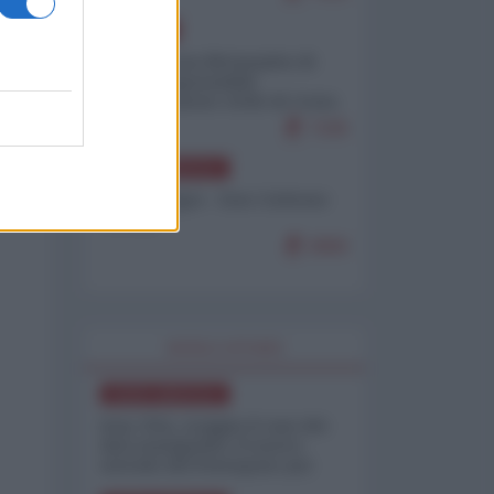
EUROPA
Petro accusa Netanyahu di
essere responsabile
"dell'invasione civile di Ceuta
da parte dei marocchini"
7105
NORD-AMERICA
Chris Hedges - Don Corleone
Trump
6960
WORLD AFFAIRS
NORD-AMERICA
Iran-USA, scoppia il caso dei
dati manipolati: il nuovo
metodo del Pentagono per
minimizzare le perdite