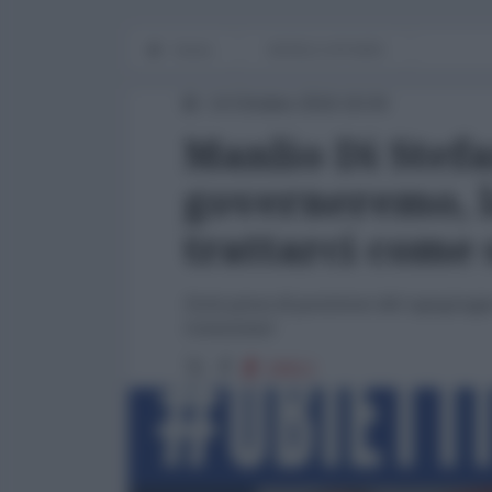
Home
WORLD AFFAIRS
14 Ottobre 2016 16:04
Manlio Di Stef
governeremo, l
trattarci come 
Forte presa di posizione del capogrupp
Comunitari
20812