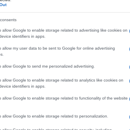
Out
 ad est è senza precedenti. La cosiddetta "Trident
in Italia è stata la maggiore esercitazione dalla
consents
i. Oltre ad un aumento della Forza di risposta della
o allow Google to enable storage related to advertising like cookies on
ldati" e alla creazione di una forza di intervento
evice identifiers in apps.
vi basi (non permanenti) dislocate tra la Polonia e le
aumentato la sua presenza di "collaboratori militari"
o allow my user data to be sent to Google for online advertising
s.
 febbraio del 2014.
to allow Google to send me personalized advertising.
o allow Google to enable storage related to analytics like cookies on
uerra contro la Russia per forzare l'ingresso
evice identifiers in apps.
 per gli interessi egemonici mondiali degli Stati Uniti.
o allow Google to enable storage related to functionality of the website
o allow Google to enable storage related to personalization.
L'ordine è arrivato proprio oggi.
o allow Google to enable storage related to security, including