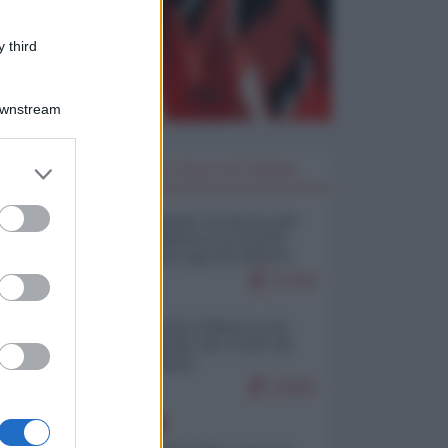
 third
Downstream
er and store
I PIÙ LETTI DELLA SETTIMANA
to grant or
ed purposes
Restare umani: la forma più
alta di ribellione al mondo
distopico di oggi (di Alberto
Bradanini)
21764
Ceuta: perché il Marocco fa
con noi quello che vuole (di
Alberto Negri)
12602
EUROPA