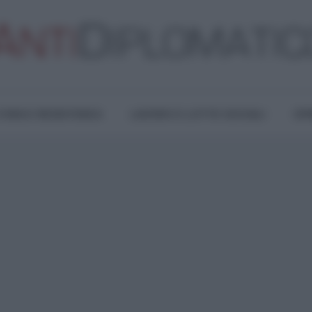
TURA E RESISTENZA
LAVORO E LOTTE SOCIALI
OPI