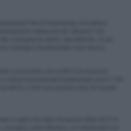
chiarazioni folli di Stoltemberg, dovrebbero
tecipazione italiana ad una "alleanza" che
no alle conseguenze ultime, apocalittiche, di una
tner strategico fondamentale come Mosca.
ziare a pretendere che la NATO la smetta di
 e trattati internazionali fondamentali come il TNP
tite da NATO e USA sono presenti oltre 90 testate
iare a capire che dopo l'invasione della NATO in
, concepito come difensivo, si è trasformato nel