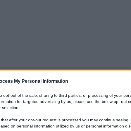
iti per sempre. Il tuo contributo fa la differenza:
ocess My Personal Information
mazione. L'ANTIDIPLOMATICO SEI ANCHE TU!
to opt-out of the sale, sharing to third parties, or processing of your per
formation for targeted advertising by us, please use the below opt-out s
 selection.
a 5€
Dona 15€
Scegli importo
 that after your opt-out request is processed you may continue seeing i
ased on personal information utilized by us or personal information dis