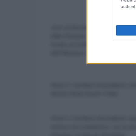
authenti
Jens Stoltemberg è a Roma e ha
dalla Stampa che l'ha intervistato
inviato al confine europeo con la
dell'Alleanza schierati nei Paesi b
Renzi e Gentiloni dovrebbero s
alcuna minaccia per l'Italia.
Renzi e Gentiloni dovrebbero spi
nemico da combattere, ma un prez
l'Europa, la lotta al terrorismo.