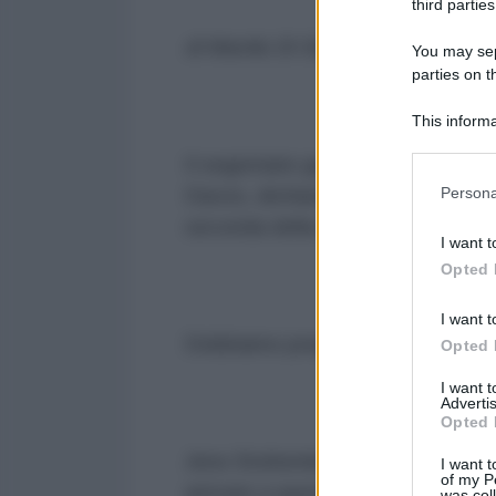
third parties
di Manlio Di Stefano
You may sepa
parties on t
This informa
Participants
Il segretario generale della NATO
Please note
Davos, dichiarava: "Nel lungo per
Persona
information 
seconda della situazione. Si potr
deny consent
I want t
in below Go
Opted 
I want t
Dobbiamo preparaci ad una guerr
Opted 
I want 
Advertis
Opted 
Jens Stoltemberg è il Segretario 
I want t
of my P
arrivare a questo punto di rottura e
was col