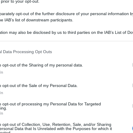
 prior to your opt-out.
rately opt-out of the further disclosure of your personal information by
he IAB’s list of downstream participants.
tion may also be disclosed by us to third parties on the IAB’s List of 
 that may further disclose it to other third parties.
, Jens Stoltenberg, è colui che pochi mesi fa, a
 that this website/app uses one or more Google services and may gath
iodo, l'organizzazione si potrebbe adattare a
l Data Processing Opt Outs
including but not limited to your visit or usage behaviour. You may click 
ebbero affrontare sfide quali la guerra nucleare".
 to Google and its third-party tags to use your data for below specifi
o opt-out of the Sharing of my personal data.
ogle consent section.
In
o opt-out of the Sale of my Personal Data.
a nucleare secondo costui.
In
to opt-out of processing my Personal Data for Targeted
ing.
In
di un'organizzazione che sta facendo di tutto per
o opt-out of Collection, Use, Retention, Sale, and/or Sharing
ersonal Data that Is Unrelated with the Purposes for which it
 a questo scenario. Il livello di esercitazioni militari
lected.