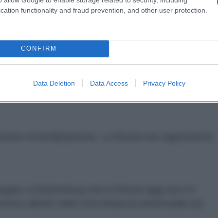
cation functionality and fraud prevention, and other user protection.
 lanciato questo messaggio chiaro. Lo apprendiamo
CONFIRM
: "Nel 2018 un contingente di soldati italiani sarà
 Russia. «Sarete parte di uno dei quattro battaglioni
Data Deletion
Data Access
Privacy Policy
altici».
mentire immediatamente. La Russia non rappresenta
egare a Stoltemberg che la Russia oggi non è il
ioso alleato nella vera minaccia esistenziale per