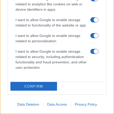
related to analytics like cookies on web or
device identifiers in apps.
I want to allow Google to enable storage
related to functionality of the website or app.
I want to allow Google to enable storage
related to personalization.
#
GEOGRAFIE
DEL
POTERE
I want to allow Google to enable storage
related to security, including authentication
functionality and fraud prevention, and other
di Fabio Massimo Paernti
user protection.
CONFIRM
"Mentre noi giochiamo con i chatbot, la
Cina si è presa il futuro dell'IA" (VIDEO)
Data Deletion
Data Access
Privacy Policy
24 Giugno 2026 08:00