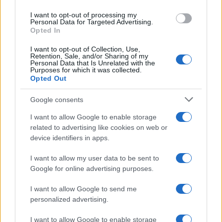
use your data for below specified purposes in below Google
I want to opt-out of processing my
consent section.
Personal Data for Targeted Advertising.
Opted In
I want to opt-out of Collection, Use,
Retention, Sale, and/or Sharing of my
Personal Data that Is Unrelated with the
Purposes for which it was collected.
Opted Out
Google consents
I want to allow Google to enable storage
related to advertising like cookies on web or
device identifiers in apps.
I want to allow my user data to be sent to
Google for online advertising purposes.
I want to allow Google to send me
personalized advertising.
#
GEOGRAFIE
DEL
POTERE
I want to allow Google to enable storage