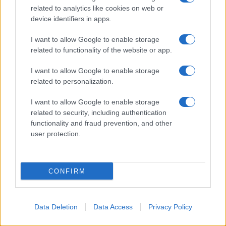
Milioni di chiamate spam? Colpa dello
related to analytics like cookies on web or
Stato che non c’è più
device identifiers in apps.
28 Luglio 2026 16:00
I want to allow Google to enable storage
related to functionality of the website or app.
I want to allow Google to enable storage
#
NATIVI
related to personalization.
I want to allow Google to enable storage
di Raffaella Milandri
related to security, including authentication
functionality and fraud prevention, and other
user protection.
Trump consegna alle miniere le terre
sacre dei nativi. Ai turisti resta la
CONFIRM
cartolina
16 Luglio 2026 09:30
Data Deletion
Data Access
Privacy Policy