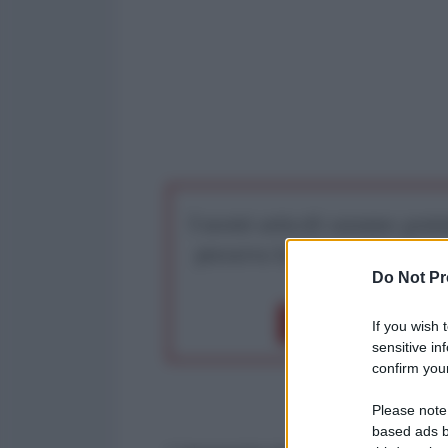
I nostri articoli saranno gratu
preserva la libera infor
Do Not Pr
Dona 1€
Don
If you wish 
sensitive in
confirm your
Please note
based ads b