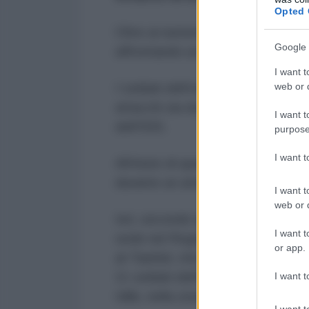
Opted 
Oltre ai numerosi attacchi di Isra
Google 
affrontando un nuovo slancio del 
I want t
web or d
I soldati dell’esercito arabo sir
attacchi sia da parte dei milizia
I want t
dell'ISIS.
purpose
I want 
All’inizio di questo mese, l’11 ag
durante un attacco dell’Isis contro
I want t
web or d
Ieri, secondo quanto ha
riferito
l’
I want t
sede nel Regno Unito, i miliziani
or app.
al-Tawhid, che sono collegati al
11 soldati dell’Esercito arabo siri
I want t
Idlib, nella zona nord occidental
I want t