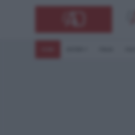
HOME
ESTERI
ITALIA
CUL