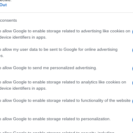
Out
ele, dal 2023, sono almeno 25, la Siria sta
consents
terrorismo.
o allow Google to enable storage related to advertising like cookies on
evice identifiers in apps.
iano sono stati recentemente oggetto di crescenti
ni estremisti dell'opposizione che da parte dei membri
o allow my user data to be sent to Google for online advertising
s.
to allow Google to send me personalized advertising.
osto, almeno 23 soldati siriani sono stati uccisi
 un autobus militare vicino alla città di Deir Ezzor.
o allow Google to enable storage related to analytics like cookies on
evice identifiers in apps.
Osservatorio siriano per i diritti umani (SOHR) con
o allow Google to enable storage related to functionality of the website
 del Partito islamico del Turkestan e del gruppo Ansar
 famigerato Hayit Tahrir al-Sham (HTS) hanno ucciso
ano (SAA) e ne hanno feriti altri 20 nella provincia di
o allow Google to enable storage related to personalization.
e del paese.
o allow Google to enable storage related to security, including