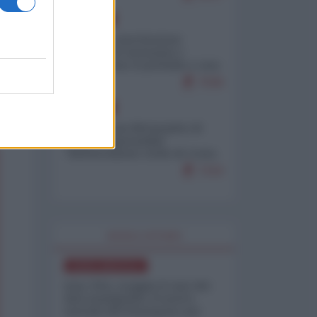
EUROPA
Mosca: le esercitazioni
nucleari di Germania e
Francia sono il preludio a una
guerra contro la Russia
7636
EUROPA
Petro accusa Netanyahu di
essere responsabile
"dell'invasione civile di Ceuta
da parte dei marocchini"
7210
WORLD AFFAIRS
NORD-AMERICA
Iran-USA, scoppia il caso dei
dati manipolati: il nuovo
metodo del Pentagono per