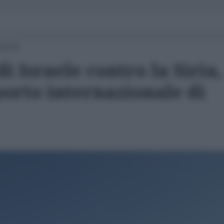
 10:47
i Israele contro la Siria,
orto internazionale di