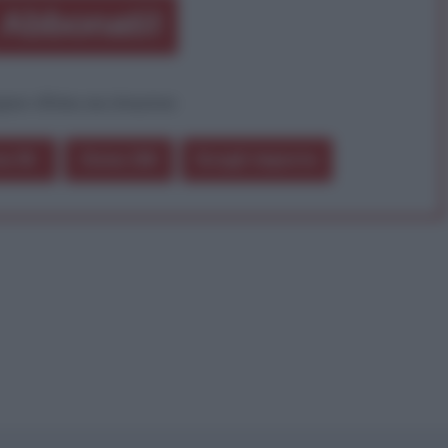
Abbonati!
pure effettua una donazione
a 5€
Dona 15€
Scegli importo