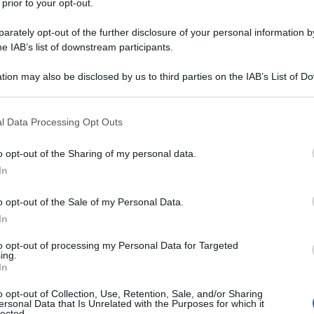
po, situato nel nord della Siria, ha subito danni dopo
 prior to your opt-out.
intorno alle 4:30 (ora locale), secondo un comunicato
rately opt-out of the further disclosure of your personal information by
ese arabo.
he IAB’s list of downstream participants.
tion may also be disclosed by us to third parties on the IAB’s List of 
il nemico israeliano ha effettuato un attacco aereo
 that may further disclose it to other third parties.
Latakia, contro l'aeroporto internazionale di Aleppo",
 that this website/app uses one or more Google services and may gath
ausato danni materiali alla pista dell'aeroporto e l'ha
l Data Processing Opt Outs
including but not limited to your visit or usage behaviour. You may click 
 to Google and its third-party tags to use your data for below specifi
o opt-out of the Sharing of my personal data.
ogle consent section.
In
zionale siriana, SANA, l’attacco è stato effettuato
il tipo o la quantità utilizzata.
o opt-out of the Sale of my Personal Data.
In
oldato siriano è rimasto ferito alla periferia di
to opt-out of processing my Personal Data for Targeted
missilistico israeliano lanciato da qualche parte
ing.
In
vocato anche danni materiali.
o opt-out of Collection, Use, Retention, Sale, and/or Sharing
ersonal Data that Is Unrelated with the Purposes for which it
enza del terrorismo in Siria
lected.