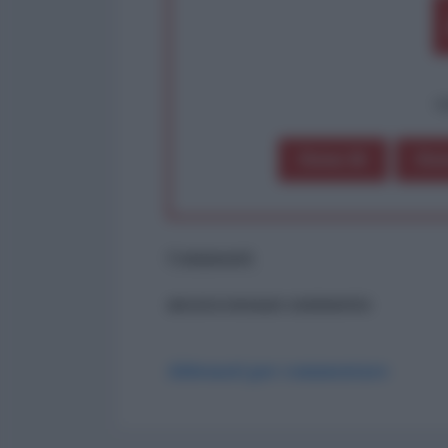
op
Dona 1€
Don
Commenti
ancora nessun commento
Abbonati per commentare