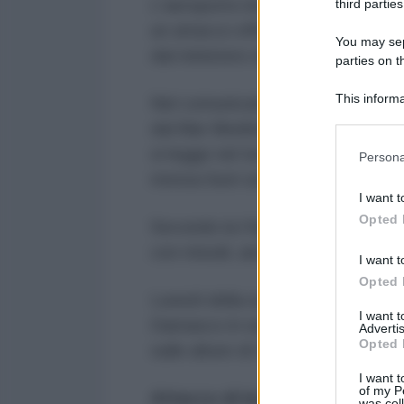
L'aeroporto internazionale di Alep
third parties
un attacco effettuato da Israele 
You may sepa
dal ministero della Difesa del Pa
parties on t
This informa
Nel comunicato si aggiunge che "
Participants
dal Mar Mediterraneo, a ovest di 
Please note
si legge nel testo. "L'attacco ha c
Persona
information 
messa fuori servizio".
deny consent
I want t
in below Go
Opted 
Secondo la l’Agenzia di stampa na
con missili, anche se non specifica 
I want t
Opted 
Lunedì della scorsa settimana un s
I want 
Damasco in seguito ad un attacco 
Advertis
Opted 
sulle alture di Golan, che ha pro
I want t
of my P
Attacco di Israele e recrudesc
was col