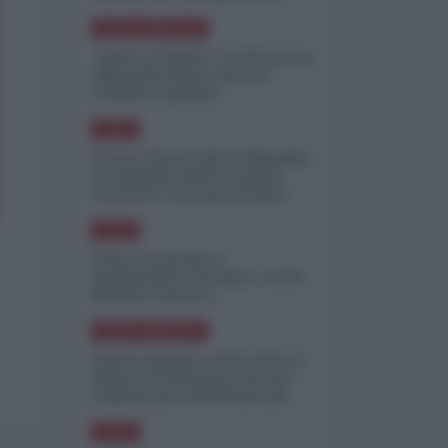
minimizzare le perdite
NORD-AMERICA
"Scorte al limite": il retroscena
CNN sulla difesa USA nel
conflitto iraniano
ASIA
Yemen, blocco Bab el-Mandab:
Le superpetroliere saudite
costrette a circumnavigare
l'Africa
ASIA
l'Iran era pronto a
bombardare l'Ucraina, cos'ha
fermato l'attacco
NORD-AMERICA
Guerra all'Iran, scorte USA al
limite: il Pentagono investe
miliardi per ricostituire gli
arsenali
ASIA