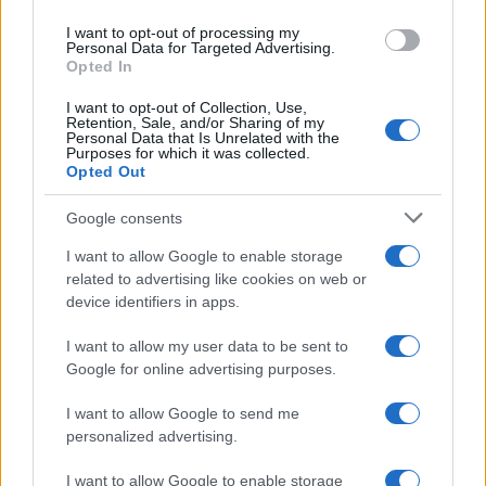
use your data for below specified purposes in below Google
I want to opt-out of processing my
consent section.
Dalla Convertibilità al "grillete fiscal":
Personal Data for Targeted Advertising.
Opted In
l'Argentina si consegna ai mercati (ancora
una volta)
I want to opt-out of Collection, Use,
Retention, Sale, and/or Sharing of my
01 Agosto 2026 19:07
Personal Data that Is Unrelated with the
Purposes for which it was collected.
Opted Out
Google consents
#
ECONOMIA
E
DINTORNI
I want to allow Google to enable storage
related to advertising like cookies on web or
di Giuseppe Masala
device identifiers in apps.
I want to allow my user data to be sent to
Google for online advertising purposes.
I want to allow Google to send me
Gli Stati Uniti stanno perdendo “la Guerra
personalized advertising.
Mondiale a pezzi”?
I want to allow Google to enable storage
25 Giugno 2026 10:00