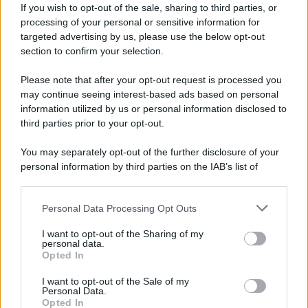
If you wish to opt-out of the sale, sharing to third parties, or
31 Luglio 2026 12:30
processing of your personal or sensitive information for
targeted advertising by us, please use the below opt-out
section to confirm your selection.
Please note that after your opt-out request is processed you
may continue seeing interest-based ads based on personal
information utilized by us or personal information disclosed to
third parties prior to your opt-out.
You may separately opt-out of the further disclosure of your
personal information by third parties on the IAB’s list of
downstream participants.
Personal Data Processing Opt Outs
This information may also be disclosed by us to third parties
Le favolette dei Milei italiani (di Alessandro
on the IAB’s List of Downstream Participants that may further
Volpi)
I want to opt-out of the Sharing of my
disclose it to other third parties.
personal data.
Opted In
Please note that this website/app uses one or more Google
services and may gather and store information including but
I want to opt-out of the Sale of my
Personal Data.
not limited to your visit or usage behaviour. You may click to
Opted In
31 Luglio 2026 12:00
grant or deny consent to Google and its third-party tags to