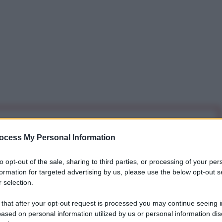
iti per sempre. Il tuo contributo fa la differenza:
ocess My Personal Information
mazione. L'ANTIDIPLOMATICO SEI ANCHE TU!
to opt-out of the sale, sharing to third parties, or processing of your per
formation for targeted advertising by us, please use the below opt-out s
a 5€
Dona 15€
Scegli importo
 selection.
 that after your opt-out request is processed you may continue seeing i
ased on personal information utilized by us or personal information dis