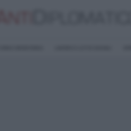
TURA E RESISTENZA
LAVORO E LOTTE SOCIALI
OPI