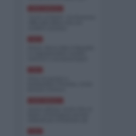
minimizzare le perdite
NORD-AMERICA
"Scorte al limite": il retroscena
CNN sulla difesa USA nel
conflitto iraniano
ASIA
Yemen, blocco Bab el-Mandab:
Le superpetroliere saudite
costrette a circumnavigare
l'Africa
ASIA
l'Iran era pronto a
bombardare l'Ucraina, cos'ha
fermato l'attacco
NORD-AMERICA
Guerra all'Iran, scorte USA al
limite: il Pentagono investe
miliardi per ricostituire gli
arsenali
ASIA