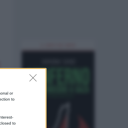
IL LIBRO DEL MESE
sonal or
ection to
nterest-
closed to