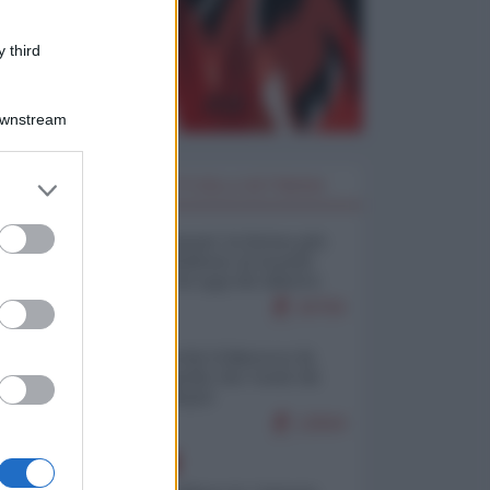
 third
Downstream
er and store
I PIÙ LETTI DELLA SETTIMANA
to grant or
ed purposes
Restare umani: la forma più
alta di ribellione al mondo
distopico di oggi (di Alberto
Bradanini)
20750
Ceuta: perché il Marocco fa
con noi quello che vuole (di
Alberto Negri)
12504
EUROPA