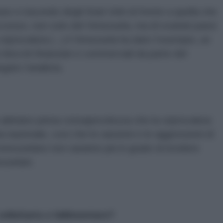
o e iracondo degli Stati Uniti di fronte a quella che
ccesso, non solo del Venezuela, ma di svariati paesi
riptovaluta (...) il Venezuela ha dato l’esempio, un
blocchi finanziari e commerciali da parte del
gato l’analista.
ti abbiano piena consapevolezza che la criptovaluta
 nazionale, così che le sanzioni e le aggressioni di
enezuelano non saranno più in grado di incidere
zuelani.
velleitario e fallimentare?