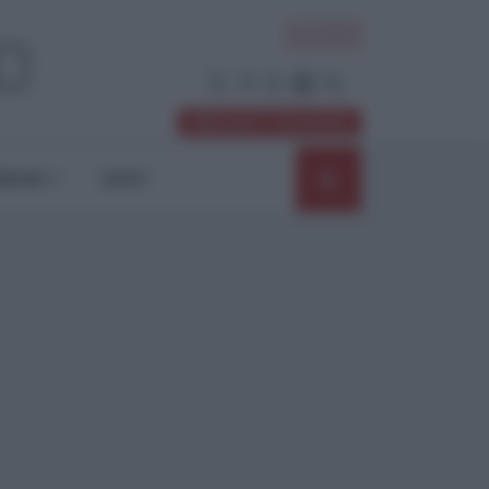
ACCEDI
Abbonati / Sostienici
NIONI
SHOP