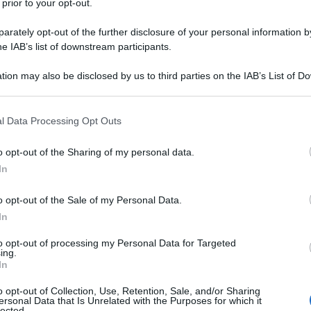
 prior to your opt-out.
rately opt-out of the further disclosure of your personal information by
he IAB’s list of downstream participants.
ora il Venezuela. Il presidente degli Stati Uniti ha
tion may also be disclosed by us to third parties on the IAB’s List of 
 that may further disclose it to other third parties.
secutivo per sanzionare ogni tipo di transazione
enezuelana ‘El Petro’. Una misura che secondo
 that this website/app uses one or more Google services and may gath
l Data Processing Opt Outs
including but not limited to your visit or usage behaviour. You may click 
bbe stata caldeggiata dall’Assemblea Nazionale del
 to Google and its third-party tags to use your data for below specifi
as si trova ancora adesso in stato di oltraggio nei
o opt-out of the Sharing of my personal data.
ogle consent section.
In
uzionali venezuelane perché ha incorporato tre
ziata da brogli.
o opt-out of the Sale of my Personal Data.
In
to opt-out of processing my Personal Data for Targeted
ing.
a che le nuove misure sanzionatorie si sono rese
In
dato da Niclas Maduro attraverso la moneta
o opt-out of Collection, Use, Retention, Sale, and/or Sharing
ersonal Data that Is Unrelated with the Purposes for which it
sanzioni statunitensi con l’emissione di una moneta
lected.