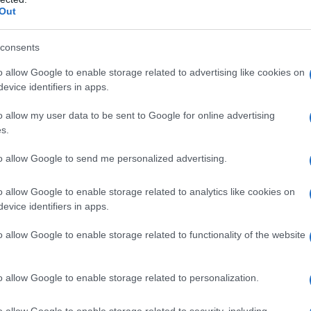
 che l’Assemblea Nazionale democraticamente eletta
Out
e illegale».
consents
o allow Google to enable storage related to advertising like cookies on
evice identifiers in apps.
l sito web della Casa Bianca, vieta a partire dal 19
o allow my user data to be sent to Google for online advertising
a concessione di finanziamenti e altre transazioni da
s.
ti o all'interno degli Stati Uniti, con qualsiasi valuta
to allow Google to send me personalized advertising.
conto del governo del Venezuela a partire dal 9
o allow Google to enable storage related to analytics like cookies on
evice identifiers in apps.
o allow Google to enable storage related to functionality of the website
o ‘El Petro’?
o allow Google to enable storage related to personalization.
o allow Google to enable storage related to security, including