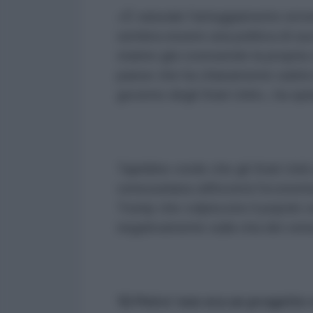
«È naturale l'atteggiamento errone
sembra essere una politica di su
stanno già costruendo la propria c
paese che ha chiaramente subito 
governo degli Stati Uniti», ha spie
Tajeldine crede che gli Stati Uni
venezuelana rafforzerà l'economia
Trump che colpiscono il popolo v
negativamente sulla vita dei vene
‘El Petro’ non era un progetto 