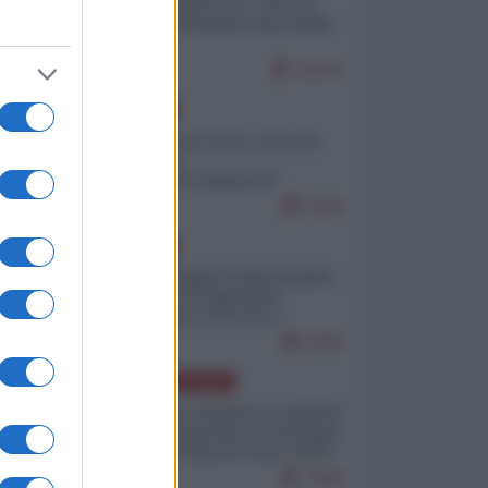
Quali sarebbero le “vittorie
ucraine” decantate dai media
italici?
10243
EUROPA
Invasione di Ceuta: cosa sta
accadendo
nell'enclave spagnola?
9220
EUROPA
Quando il figlio di Netanyahu
incitava "l'occupazione
musulmana" di Ceuta e
Melilla
8486
AMERICA LATINA
Dalla Convertibilità al "grillete
fiscal": l'Argentina si consegna
ai mercati (ancora una volta)
7806