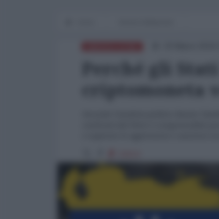
Home
Mondo Multipolare
20 Marzo 2018 
AMERICA LATINA
Perché gli Stat
criptomoneta v
Secondo l’analista politico Basem Tajel
confronti del Petro è comprensibile pe
e superare le aggressioni e sanzioni 
15014