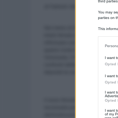
third parties
di Fabrizio Verde
You may sepa
parties on t
Nel mirino di Donald Trump c’è anc
This informa
Participants
infatti firmato un nuovo ordine e
effettuata con la criptomoneta v
Please note
Persona
information 
quanto rivela l’agenzia AVN sare
deny consent
Venezuela. Il Parlamento di Carac
I want t
in below Go
Opted 
confronti delle istituzioni costit
deputati la cui elezione è stata vi
I want t
Opted 
I want 
Advertis
Il testo firmato da Trump afferm
Opted 
necessarie perché il governo gui
I want t
of my P
elettronica prova ad «eludere le 
was col