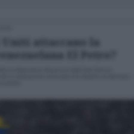
22:53
i Uniti attaccano la
enezuelana El Petro?
dine la disperazione del governo degli Stati Uniti nei
rché la criptomoneta venezuelana ha l’obiettivo di affrontare
economiche