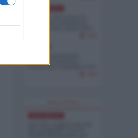
NORD-AMERICA
Il "mistero" dei numeri: il
governo Usa minimizza le
vittime in Iran, mentre fonti
interne...
7679
EUROPA
Mosca: le esercitazioni
nucleari di Germania e
Francia sono il preludio a una
guerra contro la Russia
7370
WORLD AFFAIRS
NORD-AMERICA
Iran-USA, scoppia il caso dei
dati manipolati: il nuovo
metodo del Pentagono per