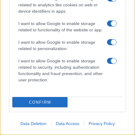
#
STORIA
IN
DIRETTA
related to analytics like cookies on web or
device identifiers in apps.
di Loretta Napoleoni
I want to allow Google to enable storage
related to functionality of the website or app.
I want to allow Google to enable storage
related to personalization.
"Black Rock non perde mai" – l'allarme di
I want to allow Google to enable storage
Volpi sulla bolla tecnologica
related to security, including authentication
functionality and fraud prevention, and other
27 Giugno 2026 16:24
user protection.
#
MONDISUD
CONFIRM
di Fabrizio Verde
Data Deletion
Data Access
Privacy Policy