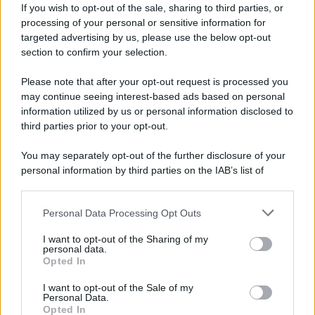
If you wish to opt-out of the sale, sharing to third parties, or
processing of your personal or sensitive information for
targeted advertising by us, please use the below opt-out
section to confirm your selection.
"Mentre noi giochiamo con i chatbot, la
Cina si è presa il futuro dell'IA" (VIDEO)
Please note that after your opt-out request is processed you
may continue seeing interest-based ads based on personal
24 Giugno 2026 08:00
information utilized by us or personal information disclosed to
third parties prior to your opt-out.
You may separately opt-out of the further disclosure of your
#
RETHINK.POWER
personal information by third parties on the IAB’s list of
downstream participants.
di Alessandro Bartoloni
Personal Data Processing Opt Outs
This information may also be disclosed by us to third parties
on the IAB’s List of Downstream Participants that may further
I want to opt-out of the Sharing of my
disclose it to other third parties.
personal data.
Opted In
Please note that this website/app uses one or more Google
services and may gather and store information including but
Come finirebbe una guerra tra UE e
I want to opt-out of the Sale of my
Personal Data.
not limited to your visit or usage behaviour. You may click to
Russia? Tre scenari per il 2030 (e le
Opted In
grant or deny consent to Google and its third-party tags to