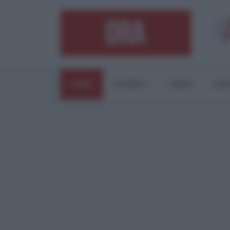
HOME
ESTERI
ITALIA
CUL