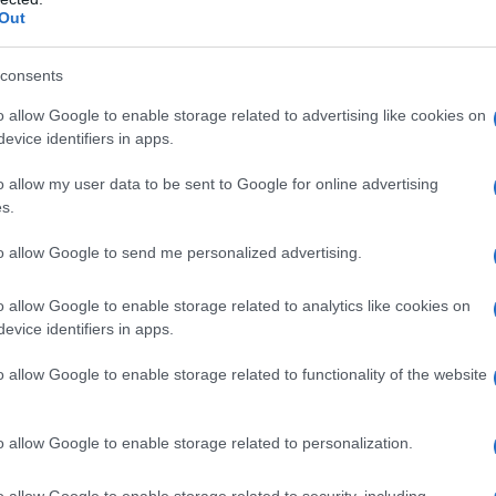
Out
ni dell'America Latina e dei Caraibi. A questo
 Paese "riceverà presto" lo status di osservatore nel
consents
ricano (SICA) e che il relativo accordo "è già
o allow Google to enable storage related to advertising like cookies on
evice identifiers in apps.
ichiarato che l'accordo firmato con la società
o allow my user data to be sent to Google for online advertising
are Rosatom è "esclusivamente per scopi pacifici" e
s.
i e agricoli.
to allow Google to send me personalized advertising.
o allow Google to enable storage related to analytics like cookies on
? Rusia y Nicaragua firmaron un
evice identifiers in apps.
 cual la Parte rusa ayudará a la nación
o allow Google to enable storage related to functionality of the website
a crear y ejecutar los proyectos de
eares en agricultura, medicina e
o allow Google to enable storage related to personalization.
ntífica.
o allow Google to enable storage related to security, including