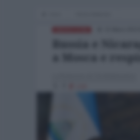
Home
Mondo Multipolare
31 Marzo 2023 
AMERICA LATINA
Russia e Nicara
a Mosca e respi
La Redazione de l'AntiDiplomatico
1330