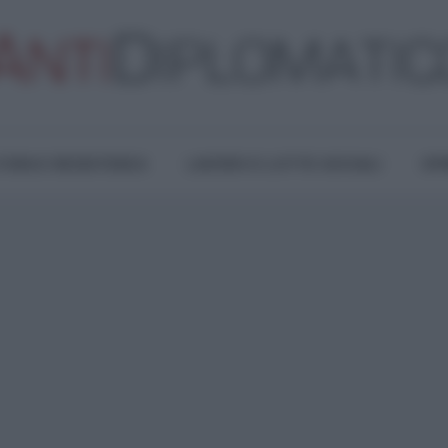
TURA E RESISTENZA
LAVORO E LOTTE SOCIALI
OPI