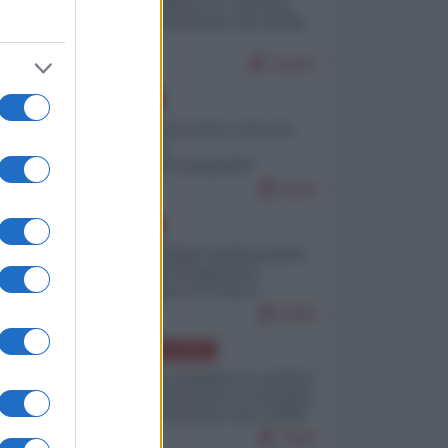
Quali sarebbero le “vittorie
ucraine” decantate dai media
italici?
10243
EUROPA
Invasione di Ceuta: cosa sta
accadendo
nell'enclave spagnola?
9220
EUROPA
Quando il figlio di Netanyahu
incitava "l'occupazione
musulmana" di Ceuta e
Melilla
8484
AMERICA LATINA
Dalla Convertibilità al "grillete
fiscal": l'Argentina si consegna
ai mercati (ancora una volta)
7806