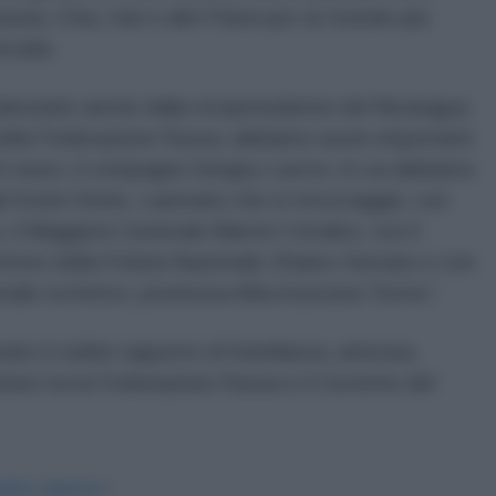
ssia, Cina, Iran e altri Paesi per un mondo più
ncada.
idenziato anche dalla vicepresidente del Nicaragua
nella Federazione Russa, abbiamo avuto importanti
eri russo, il compagno Sergey Lavrov, in cui abbiamo
li Esteri Denis, Laureano che si trova laggiù, con
, il Maggiore Generale Marvin Corrales, con il
tore della Polizia Nazionale Zhukov Serrano e con
onale scrittrice, poetessa Alba Azucena Torres”.
to il solido rapporto di fratellanza, amicizia,
zione tra la Federazione Russa e il Governo del
IDIPLOMATICO