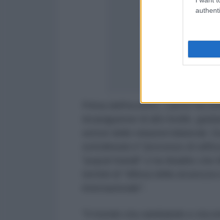
Sepa más ????
authenti
pic.twitter.com/
— Cancillerí
March 29, 20
Prima dell'incontro, Lavrov ha so
nicaraguense di alto livello, guid
settori delle relazioni bilaterali.
sottolineato il "processo di raf
"popoli fratelli" e ha ribadito ch
termini di "difesa della sicurezza e 
internazionale".
"Il mondo sta cambiando e sta em