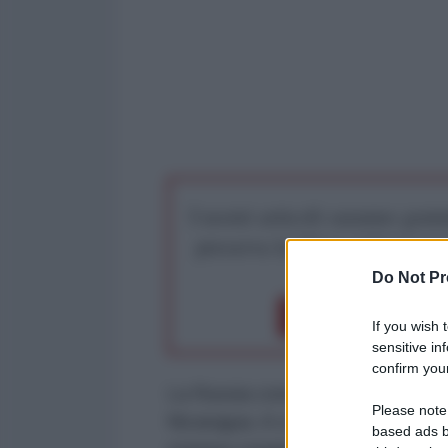
I nostri articoli saranno gratu
preserva la libera infor
Do Not Pr
Dona 1€
Don
If you wish 
sensitive in
confirm your
La Russia consolida i suoi rappor
Please note
Nicaragua. A confermarlo sono i m
based ads b