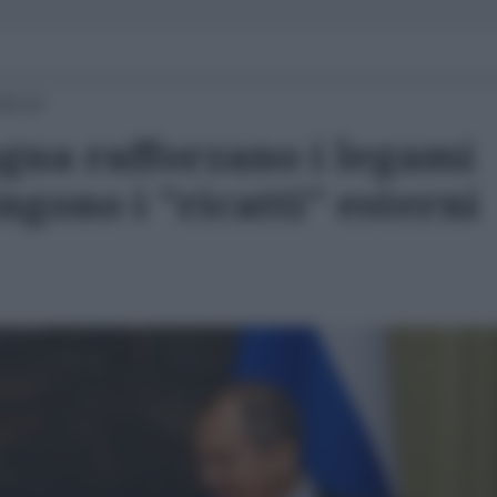
00:24
gua rafforzano i legami
ngono i "ricatti" esterni