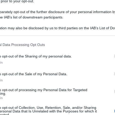
 incontro bilaterale a Mosca.
 prior to your opt-out.
rately opt-out of the further disclosure of your personal information by
zioni con Managua hanno un "carattere storico basato
he IAB’s list of downstream participants.
o il "ricatto e le minacce" a cui ricorrono gli Stati
o che non seguono le loro linee guida”, ha dichiarato a
tion may also be disclosed by us to third parties on the IAB’s List of 
 that may further disclose it to other third parties.
porta RT-
 that this website/app uses one or more Google services and may gath
l Data Processing Opt Outs
including but not limited to your visit or usage behaviour. You may click 
uttuoso" e sono stati raggiunti diversi accordi in
 to Google and its third-party tags to use your data for below specifi
fico, culturale e umanitario, ha sottolineato il
o opt-out of the Sharing of my personal data.
ogle consent section.
In
re, sono previsti progetti di cooperazione per l'uso
a di grano e autobus russi al mercato nicaraguense e
o opt-out of the Sale of my Personal Data.
one delle infrastrutture del Paese centroamericano,
In
zione nella sfera militare e della sicurezza "occupa
to opt-out of processing my Personal Data for Targeted
ni bilaterali, ha aggiunto Lavrov.
ing.
In
'intenzione di approfondire la cooperazione
o opt-out of Collection, Use, Retention, Sale, and/or Sharing
ersonal Data that Is Unrelated with the Purposes for which it
a parte, Lavrov ha ricordato che Mosca mantiene
lected.