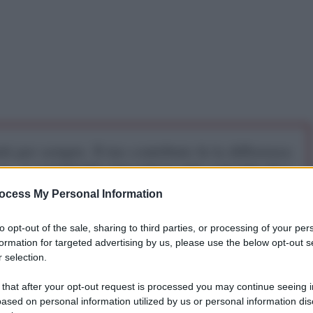
iti per sempre. Il tuo contributo fa la differenza:
mazione. L'ANTIDIPLOMATICO SEI ANCHE TU!
ocess My Personal Information
a 5€
Dona 15€
Scegli importo
to opt-out of the sale, sharing to third parties, or processing of your per
formation for targeted advertising by us, please use the below opt-out s
 selection.
ti con un importante attore latinoamericano: il
 that after your opt-out request is processed you may continue seeing i
inistri degli Esteri dei due paesi in una conferenza
ased on personal information utilized by us or personal information dis