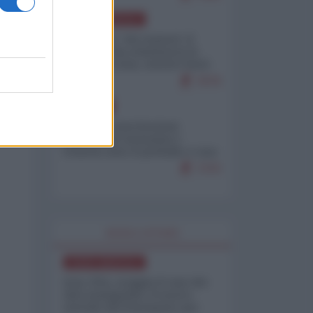
NORD-AMERICA
Il "mistero" dei numeri: il
governo Usa minimizza le
vittime in Iran, mentre fonti
interne...
7679
EUROPA
Mosca: le esercitazioni
nucleari di Germania e
Francia sono il preludio a una
guerra contro la Russia
7370
WORLD AFFAIRS
NORD-AMERICA
Iran-USA, scoppia il caso dei
dati manipolati: il nuovo
metodo del Pentagono per