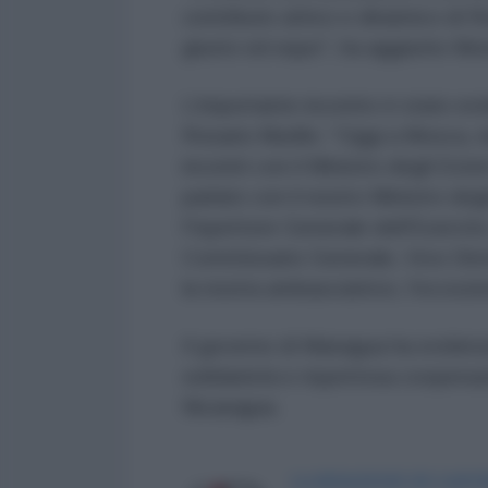
contributo attivo e dinamico di Ru
giusto ed equo", ha aggiunto Mo
L’importante incontro è stato ev
Rosario Murillo: “Oggi a Mosca, 
incontri con il Ministro degli Est
parlato con il nostro Ministro deg
l'Ispettore Generale dell'Esercito
Commissario Generale, Vice Diret
la nostra ambasciatrice, l'eccezi
Il governo di Managua ha evidenzia
solidarietà e rispettosa coopera
Nicaragua.
LA REDAZIONE DE L'ANT