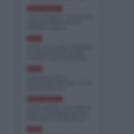
minimizzare le perdite
NORD-AMERICA
"Scorte al limite": il retroscena
CNN sulla difesa USA nel
conflitto iraniano
ASIA
Yemen, blocco Bab el-Mandab:
Le superpetroliere saudite
costrette a circumnavigare
l'Africa
ASIA
l'Iran era pronto a
bombardare l'Ucraina, cos'ha
fermato l'attacco
NORD-AMERICA
Guerra all'Iran, scorte USA al
limite: il Pentagono investe
miliardi per ricostituire gli
arsenali
ASIA