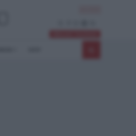
ACCEDI
Abbonati / Sostienici
NIONI
SHOP