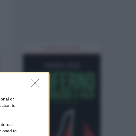
IL LIBRO DEL MESE
sonal or
ection to
nterest-
closed to