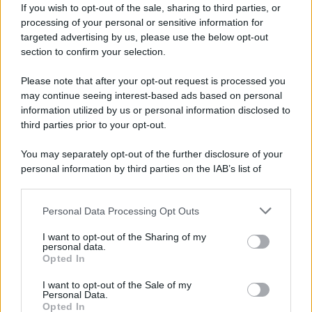
If you wish to opt-out of the sale, sharing to third parties, or
processing of your personal or sensitive information for
targeted advertising by us, please use the below opt-out
section to confirm your selection.
Please note that after your opt-out request is processed you
may continue seeing interest-based ads based on personal
information utilized by us or personal information disclosed to
third parties prior to your opt-out.
You may separately opt-out of the further disclosure of your
personal information by third parties on the IAB’s list of
downstream participants.
Personal Data Processing Opt Outs
This information may also be disclosed by us to third parties
#
GEOGRAFIE
DEL
POTERE
on the IAB’s List of Downstream Participants that may further
I want to opt-out of the Sharing of my
disclose it to other third parties.
personal data.
Opted In
di Fabio Massimo Paernti
Please note that this website/app uses one or more Google
services and may gather and store information including but
I want to opt-out of the Sale of my
Personal Data.
not limited to your visit or usage behaviour. You may click to
Opted In
grant or deny consent to Google and its third-party tags to