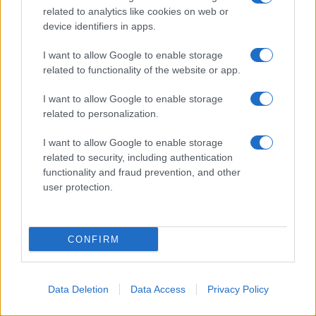
related to analytics like cookies on web or
device identifiers in apps.
I want to allow Google to enable storage
#
EDITORIALI
related to functionality of the website or app.
I want to allow Google to enable storage
related to personalization.
I want to allow Google to enable storage
related to security, including authentication
functionality and fraud prevention, and other
user protection.
Cina, Russia e Iran, io ve l’avevo detto (di
Vito Petrocelli)
07 Agosto 2026 18:00
CONFIRM
Data Deletion
Data Access
Privacy Policy
#
STORIA
IN
DIRETTA