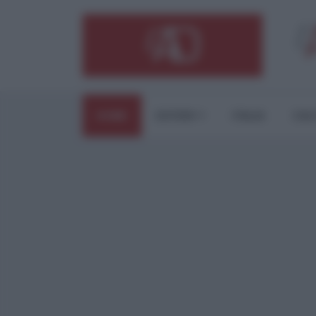
HOME
ESTERI
ITALIA
CUL