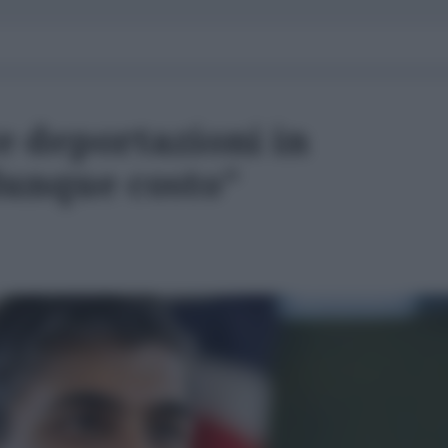
 deportazioni in
unque costo"