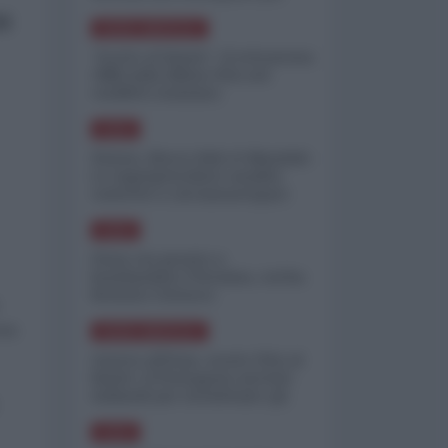
minimizzare le perdite
ti
NORD-AMERICA
"Scorte al limite": il retroscena
CNN sulla difesa USA nel
conflitto iraniano
ASIA
Yemen, blocco Bab el-Mandab:
Le superpetroliere saudite
costrette a circumnavigare
l'Africa
ASIA
l'Iran era pronto a
bombardare l'Ucraina, cos'ha
fermato l'attacco
ova
NORD-AMERICA
Guerra all'Iran, scorte USA al
limite: il Pentagono investe
miliardi per ricostituire gli
arsenali
ASIA