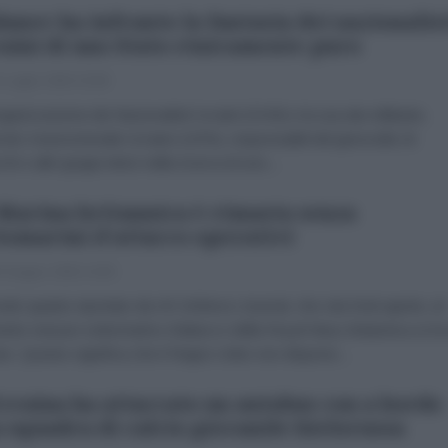
anov ha infranto la fantasia dei nazionalis
aini di uno Stato etnicamente puro
 Luglio 2026 15:58
anizzazione dei Nazionalisti Ucraini (OUN) e la sua ala militante,
rcito Insurrezionale Ucraino (UPA), responsabili del genocidio di
hi e altri gruppi etnici nella ricerca di uno...
Marina britannica è rimasta senza
tomarini d'attacco operativi
 Giugno 2026 14:55
do quanto riportato da UK Defence Journal, che cita fonti aperte, al
to nessun sottomarino d'attacco della Royal Navy britannica si tr
re. Questo significa che il Regno Unito non dispone...
craina ha attaccato un autobus con a bordo
 squadra di calcio giovanile bielorussa