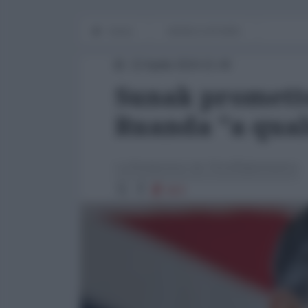
Home
WORLD AFFAIRS
22 Aprile 2024 21:40
Sunak promette
Ruanda "a qual
La Redazione de l'AntiDiplomatico
823