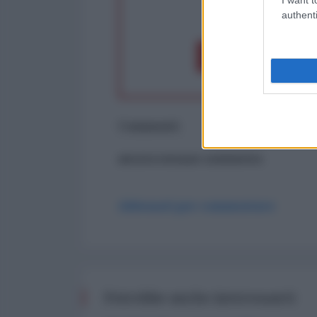
op
authenti
Dona 1€
Don
Commenti
ancora nessun commento
Abbonati per commentare
Potrebbe anche interessarti