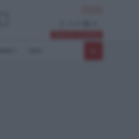
ACCEDI
Abbonati / Sostienici
NIONI
SHOP