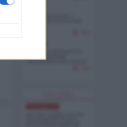
ITALIA
Il turismo di massa e i
"risvegli" del Corriere della
sera
7251
EUROPA
Petro accusa Netanyahu di
essere responsabile
"dell'invasione civile di Ceuta
da parte dei marocchini"
7120
WORLD AFFAIRS
NORD-AMERICA
Iran-USA, scoppia il caso dei
dati manipolati: il nuovo
metodo del Pentagono per