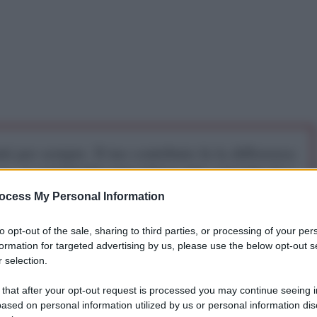
iti per sempre. Il tuo contributo fa la differenza:
mazione. L'ANTIDIPLOMATICO SEI ANCHE TU!
ocess My Personal Information
a 5€
Dona 15€
Scegli importo
to opt-out of the sale, sharing to third parties, or processing of your per
formation for targeted advertising by us, please use the below opt-out s
 selection.
, Rishi Sunak, ha
dichiarato
in una conferenza
 that after your opt-out request is processed you may continue seeing i
attuazione del controverso programma di
ased on personal information utilized by us or personal information dis