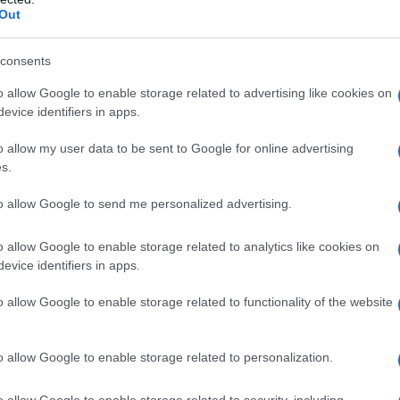
stata registrata in data 08/09/2015 presso il Tribunale civile di
Out
gistro di stampa. Per ogni informazione, richiesta, consiglio e
ico.it
consents
o allow Google to enable storage related to advertising like cookies on
evice identifiers in apps.
ATTENZIONE!
o allow my user data to be sent to Google for online advertising
s.
r reagire alla dittatura degli algoritmi.
to allow Google to send me personalized advertising.
iDiplomatico lede un tuo diritto fondamentale.
a vera informazione pluralista.
o allow Google to enable storage related to analytics like cookies on
evice identifiers in apps.
a alla nostra Lunga Marcia.
o allow Google to enable storage related to functionality of the website
Abbonati!
o allow Google to enable storage related to personalization.
o allow Google to enable storage related to security, including