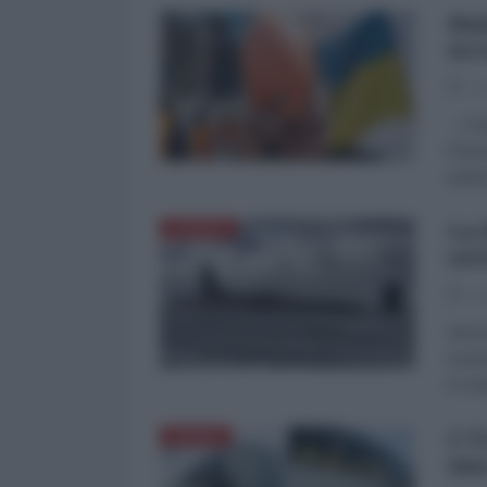
Bud
ucr
13
L'Org
l'Ese
polacc
La 
EUROPA
sot
28
Secon
momen
in ma
L'U
RUSSIA
una