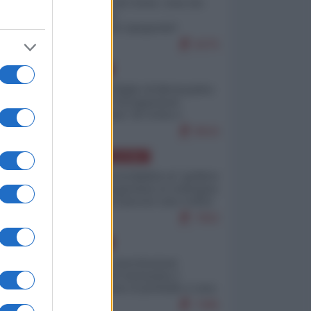
Invasione di Ceuta: cosa sta
accadendo
nell'enclave spagnola?
9275
EUROPA
Quando il figlio di Netanyahu
incitava "l'occupazione
musulmana" di Ceuta e
Melilla
8616
AMERICA LATINA
Dalla Convertibilità al "grillete
fiscal": l'Argentina si consegna
ai mercati (ancora una volta)
7902
EUROPA
Mosca: le esercitazioni
nucleari di Germania e
Francia sono il preludio a una
guerra contro la Russia
7495