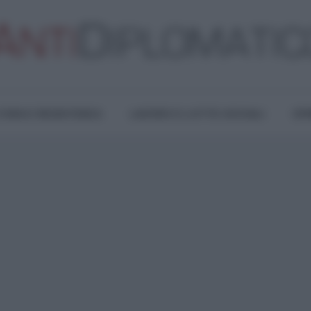
TURA E RESISTENZA
LAVORO E LOTTE SOCIALI
OPI