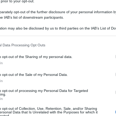
destini in Ruanda, per questo assicura di essere
 prior to your opt-out.
del Parlamento passare tutta la notte a discutere
rately opt-out of the further disclosure of your personal information by
he IAB’s list of downstream participants.
rtito laburista ha "bloccato il progetto in ogni
tion may also be disclosed by us to third parties on the IAB’s List of 
 that may further disclose it to other third parties.
e deportazioni inizieranno prima di 10-12 settimane,
evisto, quando aveva assicurato che i voli per il
 that this website/app uses one or more Google services and may gath
l Data Processing Opt Outs
including but not limited to your visit or usage behaviour. You may click 
avera.
 to Google and its third-party tags to use your data for below specifi
o opt-out of the Sharing of my personal data.
ogle consent section.
In
sta ritardi. Il Parlamento si siederà stasera e
si faccia. Non ci sono se e ma. Questi voli andranno
o opt-out of the Sale of my Personal Data.
ha difeso il suo piano. come "un deterrente
In
ello di business delle bande criminali e salvare vite
to opt-out of processing my Personal Data for Targeted
ing.
In
o opt-out of Collection, Use, Retention, Sale, and/or Sharing
IDIPLOMATICO
ersonal Data that Is Unrelated with the Purposes for which it
lected.