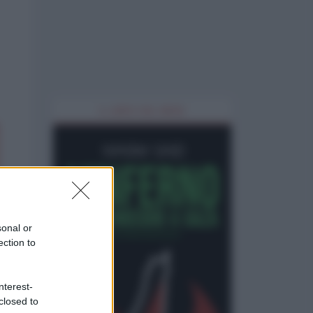
IL LIBRO DEL MESE
sonal or
ection to
nterest-
closed to