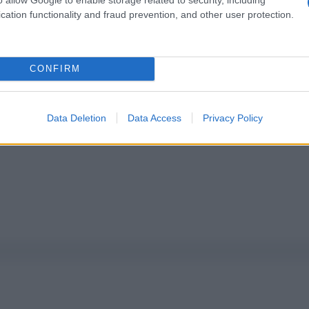
pure effettua una donazione
cation functionality and fraud prevention, and other user protection.
a 5€
Dona 15€
Scegli importo
CONFIRM
Data Deletion
Data Access
Privacy Policy