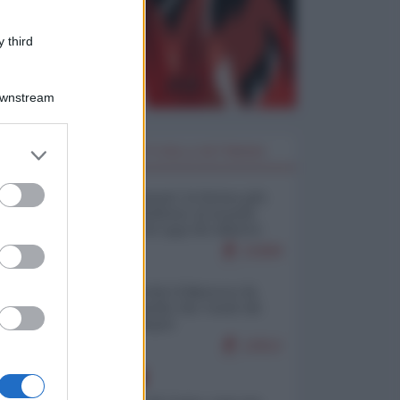
 third
Downstream
er and store
I PIÙ LETTI DELLA SETTIMANA
to grant or
ed purposes
Restare umani: la forma più
alta di ribellione al mondo
distopico di oggi (di Alberto
Bradanini)
21808
Ceuta: perché il Marocco fa
con noi quello che vuole (di
Alberto Negri)
12612
EUROPA