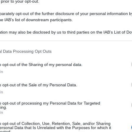
 prior to your opt-out.
a denunciato la realizzazione di un golpe per
rately opt-out of the further disclosure of your personal information by
he IAB’s list of downstream participants.
residente della Colombia, Gustavo Petro, che ha
tion may also be disclosed by us to third parties on the IAB’s List of 
ire la volontà popolare come parte delle azioni delle
 that may further disclose it to other third parties.
overni progressisti”, ha dichiarato il capo di Stato
 that this website/app uses one or more Google services and may gath
l Data Processing Opt Outs
account sul social network X.
including but not limited to your visit or usage behaviour. You may click 
 to Google and its third-party tags to use your data for below specifi
o opt-out of the Sharing of my personal data.
ogle consent section.
In
idaridad con el Presidente de
#Colombia
 quien denunció un intento de subvertir la
o opt-out of the Sale of my Personal Data.
In
 como parte de las acciones de las
 región contra los gobiernos progresistas.
to opt-out of processing my Personal Data for Targeted
ing.
In
z-Canel Bermúdez (@DiazCanelB)
o opt-out of Collection, Use, Retention, Sale, and/or Sharing
24
ersonal Data that Is Unrelated with the Purposes for which it
lected.