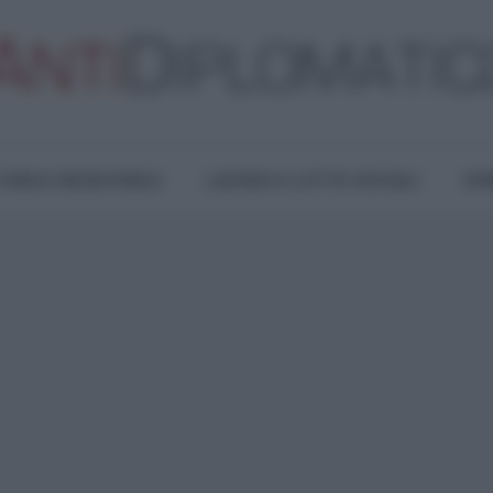
TURA E RESISTENZA
LAVORO E LOTTE SOCIALI
OPI