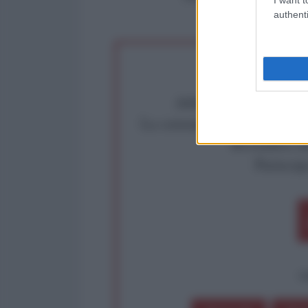
authenti
Abbiamo poco tempo pe
La censura imposta a l'Ant
Rivendica un
Partecip
op