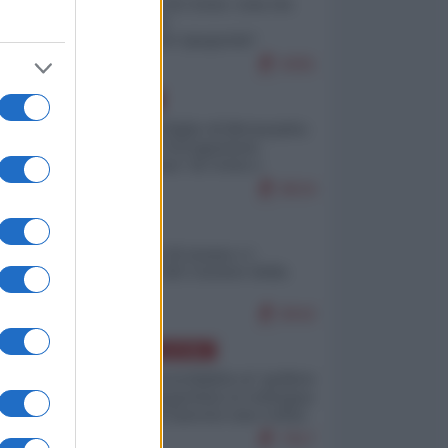
Invasione di Ceuta: cosa sta
accadendo
nell'enclave spagnola?
9281
EUROPA
Quando il figlio di Netanyahu
incitava "l'occupazione
musulmana" di Ceuta e
Melilla
8634
ITALIA
Il turismo di massa e i
"risvegli" del Corriere della
sera
8042
AMERICA LATINA
Dalla Convertibilità al "grillete
fiscal": l'Argentina si consegna
ai mercati (ancora una volta)
7917