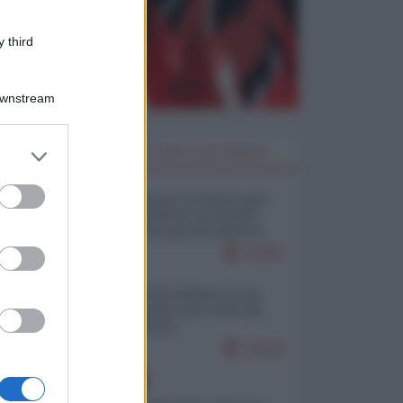
 third
Downstream
er and store
I PIÙ LETTI DELLA SETTIMANA
to grant or
ed purposes
Restare umani: la forma più
alta di ribellione al mondo
distopico di oggi (di Alberto
Bradanini)
21955
Ceuta: perché il Marocco fa
con noi quello che vuole (di
Alberto Negri)
12644
EUROPA