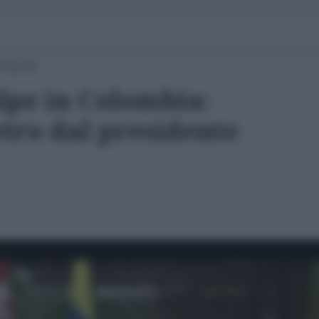
4 16:19
lpe in Colombia:
etro dal presidente