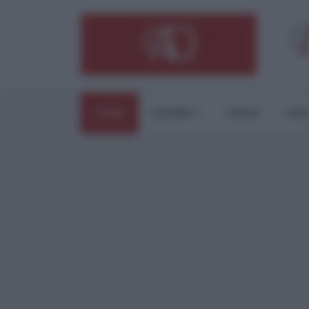
HOME
ESTERI
ITALIA
CUL