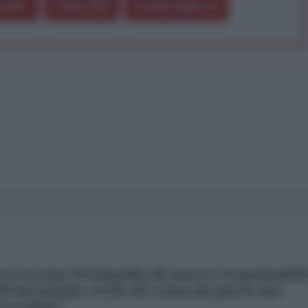
a 5€
Dona 15€
Scegli importo
ro accusa Netanyahu di essere responsabil
ll'invasione civile di Ceuta da parte dei
occhini"