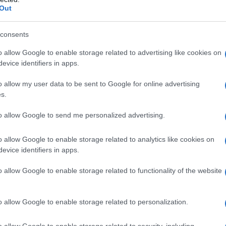
Out
nciato che è stato lanciato un colpo di Stato contro
consents
ica che lo sostiene Pacto Histórico.
o allow Google to enable storage related to advertising like cookies on
evice identifiers in apps.
 dichiarato Petro dopo il messaggio della plenaria del
o allow my user data to be sent to Google for online advertising
NE), che ha deciso di aprire un'indagine e
s.
pagna presidenziale del primo e del secondo turno
to allow Google to send me personalized advertising.
o allow Google to enable storage related to analytics like cookies on
evice identifiers in apps.
o allow Google to enable storage related to functionality of the website
IDIPLOMATICO
stata registrata in data 08/09/2015 presso il Tribunale civile di
o allow Google to enable storage related to personalization.
gistro di stampa. Per ogni informazione, richiesta, consiglio e
ico.it
o allow Google to enable storage related to security, including