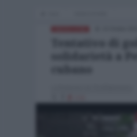
Home
WORLD AFFAIRS
10 Ottobre 202
AMERICA LATINA
Tentativo di go
solidarietà a P
cubano
La Redazione de l'AntiDiplomatico
1710