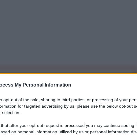
iti per sempre. Il tuo contributo fa la differenza:
ocess My Personal Information
mazione. L'ANTIDIPLOMATICO SEI ANCHE TU!
to opt-out of the sale, sharing to third parties, or processing of your per
formation for targeted advertising by us, please use the below opt-out s
a 5€
Dona 15€
Scegli importo
 selection.
 that after your opt-out request is processed you may continue seeing i
ased on personal information utilized by us or personal information dis
-Canel ha espresso solidarietà al suo omologo