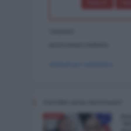
Dona 1€
Don
Commenti
ancora nessun commento
Abbonati per commentare
Potrebbe anche interessarti
Pet
EUROPA
"de
mar