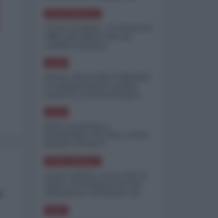
minimizzare le perdite
NORD-AMERICA
"Scorte al limite": il retroscena
CNN sulla difesa USA nel
conflitto iraniano
ASIA
Yemen, blocco Bab el-Mandab:
Le superpetroliere saudite
costrette a circumnavigare
l'Africa
ASIA
l'Iran era pronto a
bombardare l'Ucraina, cos'ha
fermato l'attacco
NORD-AMERICA
Guerra all'Iran, scorte USA al
limite: il Pentagono investe
miliardi per ricostituire gli
e
arsenali
ASIA