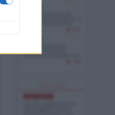
EUROPA
La mappa di Eurostat che
smonta tutte le storielle che vi
raccontano sul turismo di
massa
7537
EUROPA
Mosca: le esercitazioni
nucleari di Germania e
Francia sono il preludio a una
guerra contro la Russia
7499
WORLD AFFAIRS
NORD-AMERICA
Iran-USA, scoppia il caso dei
dati manipolati: il nuovo
metodo del Pentagono per