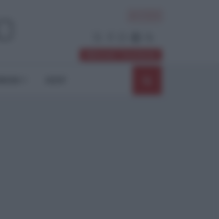
ACCEDI
Abbonati / Sostienici
NIONI
SHOP