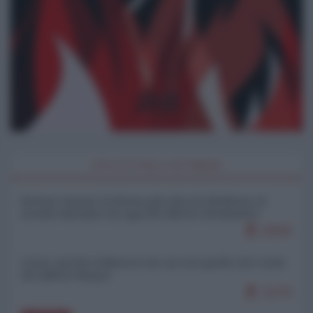
I PIÙ LETTI DELLA SETTIMANA
Restare umani: la forma più alta di ribellione al
mondo distopico di oggi (di Alberto Bradanini)
19000
Ceuta: perché il Marocco fa con noi quello che vuole
(di Alberto Negri)
12276