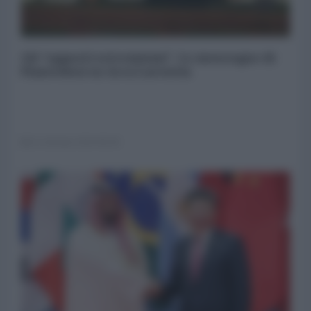
Gli “opposti estremismi”. Le menzogne di
Piantedosi su Acca Larentia
11 Gennaio 2024 06:00