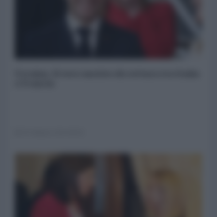
Ucraina. Il vero motivo di rottura tra Italia
e Francia
29 Febbraio 2024 08:00