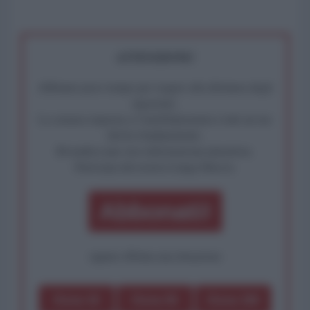
ATTENZIONE!
Abbiamo poco tempo per reagire alla dittatura degli
algoritmi.
La censura imposta a l'AntiDiplomatico lede un tuo
diritto fondamentale.
Rivendica una vera informazione pluralista.
Partecipa alla nostra Lunga Marcia.
Abbonati!
oppure effettua una donazione
Dona 1€
Dona 5€
Dona 15€