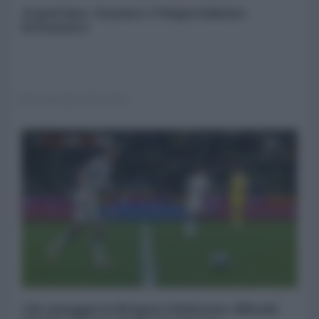
Argentina, Guyana e l'imperialismo
britannico
15 Dicembre 2023 14:00
Chi omaggia la Brigata Edelweiss offende