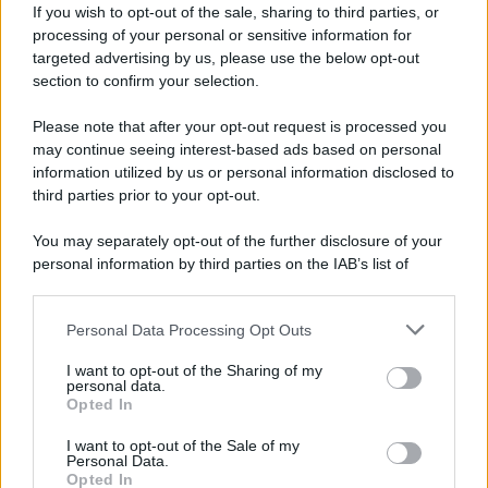
If you wish to opt-out of the sale, sharing to third parties, or
di Loretta Napoleoni
processing of your personal or sensitive information for
targeted advertising by us, please use the below opt-out
section to confirm your selection.
Please note that after your opt-out request is processed you
may continue seeing interest-based ads based on personal
"Black Rock non perde mai" – l'allarme di
information utilized by us or personal information disclosed to
Volpi sulla bolla tecnologica
third parties prior to your opt-out.
27 Giugno 2026 16:24
You may separately opt-out of the further disclosure of your
personal information by third parties on the IAB’s list of
downstream participants.
#
MONDISUD
Personal Data Processing Opt Outs
This information may also be disclosed by us to third parties
on the IAB’s List of Downstream Participants that may further
I want to opt-out of the Sharing of my
disclose it to other third parties.
di Fabrizio Verde
personal data.
Opted In
Please note that this website/app uses one or more Google
services and may gather and store information including but
I want to opt-out of the Sale of my
Personal Data.
not limited to your visit or usage behaviour. You may click to
Opted In
grant or deny consent to Google and its third-party tags to