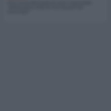
Petro accusa Netanyahu di essere responsabile
"dell'invasione civile di Ceuta da parte dei
marocchini"