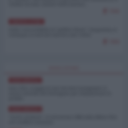
vittime in Iran, mentre fonti interne...
7646
AMERICA LATINA
Dalla Convertibilità al "grillete fiscal": l'Argentina si
consegna ai mercati (ancora una volta)
7609
WORLD AFFAIRS
NORD-AMERICA
Iran-USA, scoppia il caso dei dati manipolati: il
nuovo metodo del Pentagono per minimizzare le
perdite
NORD-AMERICA
"Scorte al limite": il retroscena CNN sulla difesa USA
nel conflitto iraniano