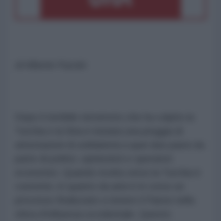
di Alberto Fazolo
Dopo il terribile terremoto che ha colpito la
Turchia e la Siria è iniziata una pioggia di
attestazioni di solidarietà a quei due paesi da
parte di politici, opinionisti e operatori
economici. Quando rivolta verso la Turchia è
coerente, in quanto da anni è in corso un
processo finalizzato a tenere il Paese nella
sfera d’influenza occidentale. Questo