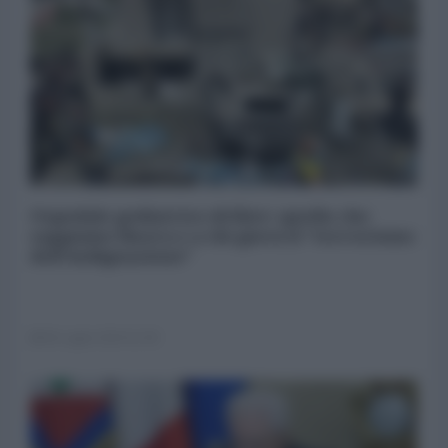
Ospedale pediatrico di Kiev: quello che
sappiamo finora e a chi giova il “terrorismo
dell’indignazione”
09 Luglio 2024 11:00