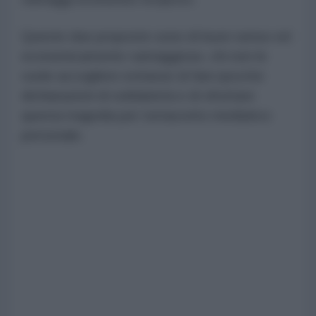
Queste due proposte sono di buon senso ed
economicamente vantaggiose, chi non le
vuole accogliere evitasse di fare ipocrite
dichiarazioni di solidarietà e di sfruttare
questa tragedia per tornaconto mediatico
personale.