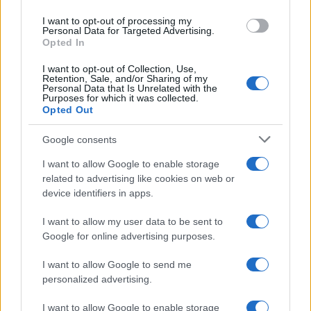
Dalla Convertibilità al "grillete fiscal":
use your data for below specified purposes in below Google
I want to opt-out of processing my
l'Argentina si consegna ai mercati (ancora
consent section.
Personal Data for Targeted Advertising.
una volta)
Opted In
01 Agosto 2026 19:07
I want to opt-out of Collection, Use,
Retention, Sale, and/or Sharing of my
Personal Data that Is Unrelated with the
Purposes for which it was collected.
Opted Out
#
ECONOMIA
E
DINTORNI
Google consents
di Giuseppe Masala
I want to allow Google to enable storage
related to advertising like cookies on web or
device identifiers in apps.
I want to allow my user data to be sent to
Google for online advertising purposes.
Gli Stati Uniti stanno perdendo “la Guerra
I want to allow Google to send me
Mondiale a pezzi”?
personalized advertising.
25 Giugno 2026 10:00
I want to allow Google to enable storage