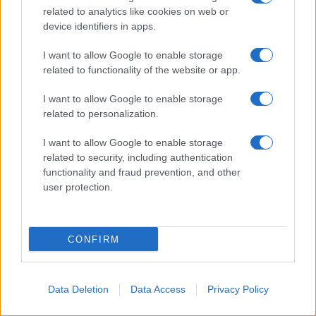
related to analytics like cookies on web or
device identifiers in apps.
#
EXODUS
I want to allow Google to enable storage
related to functionality of the website or app.
di Michelangelo Severgnini
I want to allow Google to enable storage
related to personalization.
I want to allow Google to enable storage
related to security, including authentication
La Trilogia del Rimosso di Michelangelo
functionality and fraud prevention, and other
Severgnini, prodotta da l'AntiDiplomatico,
user protection.
interamente in chiaro
24 Luglio 2026 15:49
CONFIRM
#
GENERAZIONE
ANTIDIPLOMATICA
Data Deletion
Data Access
Privacy Policy