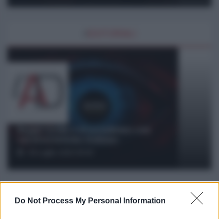
#
EDITORIALI
Beppe Grillo e il socialismo con
caratteristiche italiane
30 Luglio 2026 09:00
#
STORIA
IN
DIRETTA
Do Not Process My Personal Information