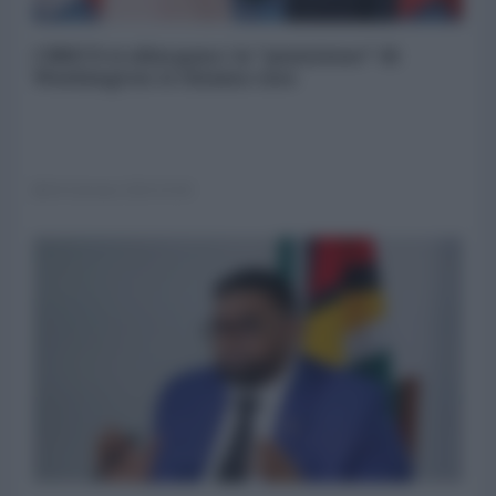
I BRICS si allargano: la "punizione" di
Washington si chiama caos
04 Gennaio 2024 16:00