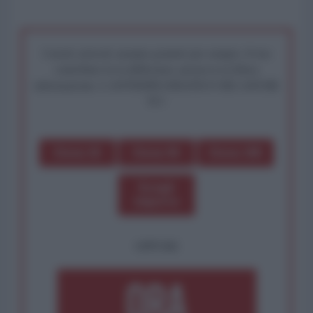
I nostri articoli saranno gratuiti per sempre. Il tuo
contributo fa la differenza: preserva la libera
informazione. L'ANTIDIPLOMATICO SEI ANCHE
TU!
Dona 1€
Dona 5€
Dona 15€
Scegli
importo
OPPURE