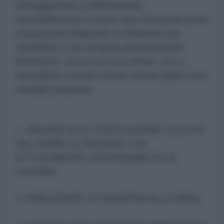
distruggendolo e affamandolo.
Verosimilmente si tratta solo di ipocrite prese
di posizione finalizzate a millantare una
sensibilità e una umanità assolutamente
inesistenti, ma se così non fosse, non ci
dovrebbero essere remore ad accogliere due
semplici proposte:
1. INVIARE ALLE POPOLAZIONI COLPITE
DAL SISMA LE RISORSE CHE
ATTUALMENTE DESTINIAMO ALLA
GUERRA.
2. RIMUOVERE LE SANZIONI ALLA SIRIA.