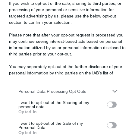
If you wish to opt-out of the sale, sharing to third parties, or
processing of your personal or sensitive information for
Una finestra aperta
targeted advertising by us, please use the below opt-out
section to confirm your selection.
Please note that after your opt-out request is processed you
may continue seeing interest-based ads based on personal
La governance cinese vista dai
information utilized by us or personal information disclosed to
rappresentanti italiani e la visione dello
third parties prior to your opt-out.
sviluppo comune sino-italiano
You may separately opt-out of the further disclosure of your
06 Agosto 2026 08:00
personal information by third parties on the IAB’s list of
downstream participants.
Personal Data Processing Opt Outs
This information may also be disclosed by us to third parties
#
SCELTI
DAL
PEOPLE'S
DAILY
on the IAB’s List of Downstream Participants that may further
I want to opt-out of the Sharing of my
disclose it to other third parties.
personal data.
Opted In
Please note that this website/app uses one or more Google
services and may gather and store information including but
I want to opt-out of the Sale of my
Personal Data.
not limited to your visit or usage behaviour. You may click to
Opted In
grant or deny consent to Google and its third-party tags to