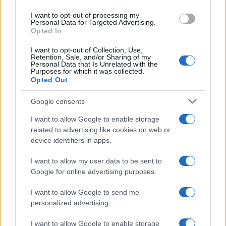
use your data for below specified purposes in below Google
I want to opt-out of processing my
consent section.
Personal Data for Targeted Advertising.
Opted In
I want to opt-out of Collection, Use,
La narrazione del rapporto mira a mostrare
Retention, Sale, and/or Sharing of my
Personal Data that Is Unrelated with the
che in Venezuela la popolazione non è al
Purposes for which it was collected.
sicuro. Da nessuna parte. Nemmeno in quello
Opted Out
che per eccellenza dovrebbe essere il luogo
Google consents
dove trovare rifugio e ristoro: la propria casa.
I want to allow Google to enable storage
Ma basta un’analisi attenta di due casi citati
related to advertising like cookies on web or
per comprendere che si tratta di una grande
device identifiers in apps.
montatura, al pari del rapporto dell’Alto
I want to allow my user data to be sent to
Commissariato delle Nazioni Unite per i Diritti
Google for online advertising purposes.
Umani sopra citato.
I want to allow Google to send me
personalized advertising.
I want to allow Google to enable storage