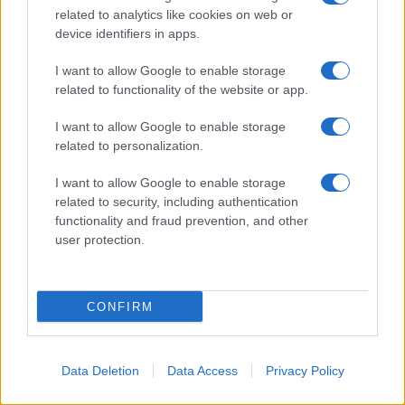
related to analytics like cookies on web or
FABRIZIO VERDE
device identifiers in apps.
Direttore de l'AntiDiplomatico. Napoletano
I want to allow Google to enable storage
classe '80
related to functionality of the website or app.
Giornalista di stretta osservanza
I want to allow Google to enable storage
maradoniana
related to personalization.
I want to allow Google to enable storage
related to security, including authentication
functionality and fraud prevention, and other
ATTENZIONE!
user protection.
Abbiamo poco tempo per reagire alla dittatura degli
algoritmi.
La censura imposta a l'AntiDiplomatico lede un tuo
CONFIRM
diritto fondamentale.
Rivendica una vera informazione pluralista.
Partecipa alla nostra Lunga Marcia.
Data Deletion
Data Access
Privacy Policy