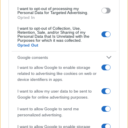
27 Ottobre 2025 10:00
use your data for below specified purposes in below Google
I want to opt-out of processing my
consent section.
Personal Data for Targeted Advertising.
Opted In
I want to opt-out of Collection, Use,
#
I
MEDIA
ALLA
GUERRA
Retention, Sale, and/or Sharing of my
Personal Data that Is Unrelated with the
Purposes for which it was collected.
Opted Out
di Francesco Santoianni
Google consents
I want to allow Google to enable storage
related to advertising like cookies on web or
device identifiers in apps.
Milioni di chiamate spam? Colpa dello
I want to allow my user data to be sent to
Stato che non c’è più
Google for online advertising purposes.
28 Luglio 2026 16:00
I want to allow Google to send me
personalized advertising.
#
NATIVI
I want to allow Google to enable storage