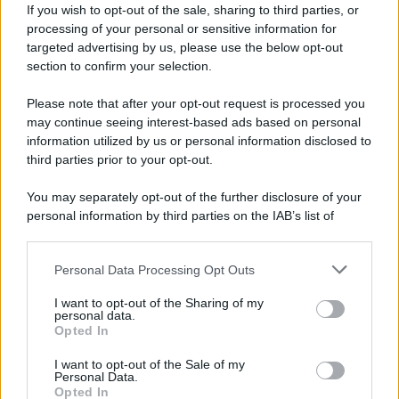
If you wish to opt-out of the sale, sharing to third parties, or
processing of your personal or sensitive information for
targeted advertising by us, please use the below opt-out
section to confirm your selection.
Registro di ispezione di un drone
intelligente
Please note that after your opt-out request is processed you
30 Luglio 2026 09:00
may continue seeing interest-based ads based on personal
information utilized by us or personal information disclosed to
third parties prior to your opt-out.
#
LA
BELT
AND
ROAD
INITIATIVE
You may separately opt-out of the further disclosure of your
personal information by third parties on the IAB’s list of
downstream participants.
Personal Data Processing Opt Outs
This information may also be disclosed by us to third parties
on the IAB’s List of Downstream Participants that may further
I want to opt-out of the Sharing of my
disclose it to other third parties.
personal data.
Opted In
Please note that this website/app uses one or more Google
services and may gather and store information including but
I want to opt-out of the Sale of my
Yunnan: Dove il tè incontra il caffè e la
Personal Data.
not limited to your visit or usage behaviour. You may click to
macadamia profuma di futuro
Opted In
grant or deny consent to Google and its third-party tags to