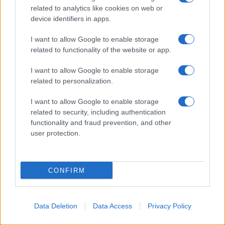
related to analytics like cookies on web or
device identifiers in apps.
I want to allow Google to enable storage
related to functionality of the website or app.
I want to allow Google to enable storage
related to personalization.
Yunnan: Dove il tè incontra il caffè e la
macadamia profuma di futuro
I want to allow Google to enable storage
27 Ottobre 2025 10:00
related to security, including authentication
functionality and fraud prevention, and other
user protection.
#
I
MEDIA
ALLA
GUERRA
CONFIRM
di Francesco Santoianni
Data Deletion
Data Access
Privacy Policy