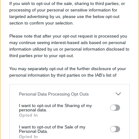
If you wish to opt-out of the sale, sharing to third parties, or
processing of your personal or sensitive information for
targeted advertising by us, please use the below opt-out
section to confirm your selection.
Please note that after your opt-out request is processed you
may continue seeing interest-based ads based on personal
information utilized by us or personal information disclosed to
third parties prior to your opt-out.
You may separately opt-out of the further disclosure of your
personal information by third parties on the IAB’s list of
downstream participants.
Personal Data Processing Opt Outs
This information may also be disclosed by us to third parties
on the IAB’s List of Downstream Participants that may further
I want to opt-out of the Sharing of my
disclose it to other third parties.
personal data.
Opted In
Please note that this website/app uses one or more Google
services and may gather and store information including but
I want to opt-out of the Sale of my
Personal Data.
not limited to your visit or usage behaviour. You may click to
Opted In
grant or deny consent to Google and its third-party tags to