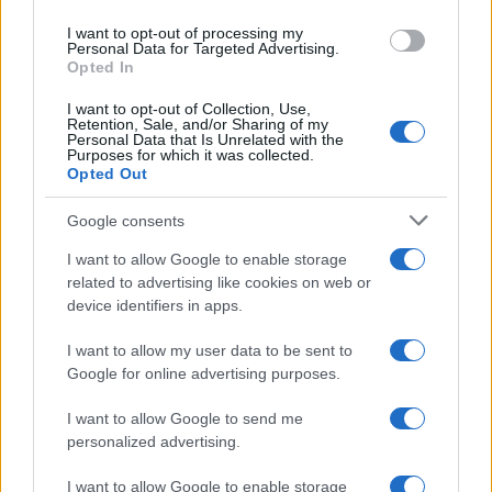
use your data for below specified purposes in below Google
I want to opt-out of processing my
consent section.
Personal Data for Targeted Advertising.
Opted In
I want to opt-out of Collection, Use,
Retention, Sale, and/or Sharing of my
Personal Data that Is Unrelated with the
Purposes for which it was collected.
Opted Out
Google consents
I want to allow Google to enable storage
related to advertising like cookies on web or
IL LIBRO DEL MESE
device identifiers in apps.
I want to allow my user data to be sent to
Google for online advertising purposes.
I want to allow Google to send me
personalized advertising.
I want to allow Google to enable storage