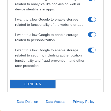
related to analytics like cookies on web or
device identifiers in apps.
I want to allow Google to enable storage
related to functionality of the website or app.
I want to allow Google to enable storage
related to personalization.
I want to allow Google to enable storage
related to security, including authentication
functionality and fraud prevention, and other
user protection.
CONFIRM
Data Deletion
Data Access
Privacy Policy