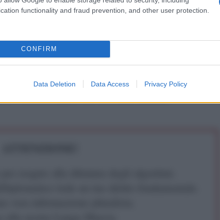
cation functionality and fraud prevention, and other user protection.
 2024
CONFIRM
etteratura italiana contemporanea alla Sorbonne Université,
Data Deletion
Data Access
Privacy Policy
lini. Teoria del segno e del cinema
per Quodlibet.
ATTENZIONE!
r reagire alla dittatura degli algoritmi.
iDiplomatico lede un tuo diritto fondamentale.
a vera informazione pluralista.
a alla nostra Lunga Marcia.