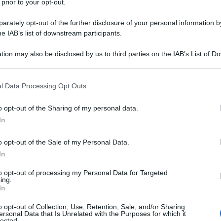
 prior to your opt-out.
iti di Al Qaida sono diventati buoni: non più
ollie di Bin Laden, ma “islamici moderati”. I giornali
rately opt-out of the further disclosure of your personal information by
po’ come dei partigiani… il fatto che agiscano per conto
he IAB’s list of downstream participants.
primis, ma anche USA e Israele non conta. Sono ribelli
tion may also be disclosed by us to third parties on the IAB’s List of 
ella libertà che noi occidentali conosciamo bene e
 that may further disclose it to other third parties.
hiunque altro.
 that this website/app uses one or more Google services and may gath
l Data Processing Opt Outs
including but not limited to your visit or usage behaviour. You may click 
 Assad e il suo regime. Bisogna però avere il
 to Google and its third-party tags to use your data for below specifi
o opt-out of the Sharing of my personal data.
amente più auspicabile che, una volta deposto, nasca
ogle consent section.
In
 caduta di Assad porta con sé il caos in un paese già
e che una nuova ondata di profughi si diffonda tra i
o opt-out of the Sale of my Personal Data.
ontesto già segnato dagli sconvolgimenti della guerra
In
ente punteranno all’Europa. E noi cosa faremo? Li
to opt-out of processing my Personal Data for Targeted
ing.
ra le cause del loro esodo?
In
o opt-out of Collection, Use, Retention, Sale, and/or Sharing
oblema. Gli USA e Israele hanno vinto. Hanno
ersonal Data that Is Unrelated with the Purposes for which it
lected.