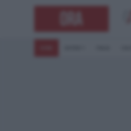
HOME
ESTERI
ITALIA
CUL