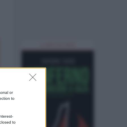
IL LIBRO DEL MESE
sonal or
ection to
nterest-
closed to