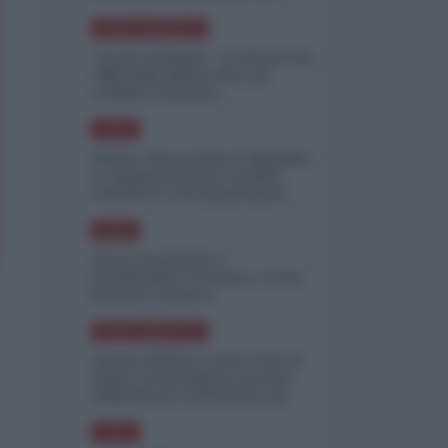
minimizzare le perdite
NORD-AMERICA
"Scorte al limite": il retroscena
CNN sulla difesa USA nel
conflitto iraniano
ASIA
Yemen, blocco Bab el-Mandab:
Le superpetroliere saudite
costrette a circumnavigare
l'Africa
ASIA
l'Iran era pronto a
bombardare l'Ucraina, cos'ha
fermato l'attacco
NORD-AMERICA
Guerra all'Iran, scorte USA al
limite: il Pentagono investe
miliardi per ricostituire gli
arsenali
ASIA