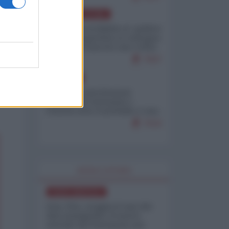
AMERICA LATINA
Dalla Convertibilità al "grillete
fiscal": l'Argentina si consegna
ai mercati (ancora una volta)
7937
EUROPA
Mosca: le esercitazioni
nucleari di Germania e
Francia sono il preludio a una
guerra contro la Russia
7533
WORLD AFFAIRS
NORD-AMERICA
Iran-USA, scoppia il caso dei
dati manipolati: il nuovo
metodo del Pentagono per