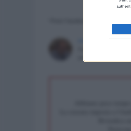
authenti
*Post Facebook del 8 dicembre
PAOLO DESOGUS
Professore associato di l
autore di
Laboratorio Paso
Abbiamo poco tempo pe
La censura imposta a l'Ant
Rivendica un
Partecip