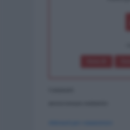
op
Dona 1€
Don
Commenti
ancora nessun commento
Abbonati per commentare