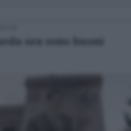
24 11:00
Qaeda ora sono buoni