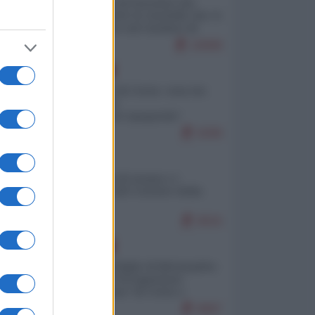
La mappa di Eurostat che
smonta tutte le storielle che vi
raccontano sul turismo di
massa
10008
EUROPA
Invasione di Ceuta: cosa sta
accadendo
nell'enclave spagnola?
9299
ITALIA
Il turismo di massa e i
"risvegli" del Corriere della
sera
9016
EUROPA
Quando il figlio di Netanyahu
incitava "l'occupazione
musulmana" di Ceuta e
Melilla
8687