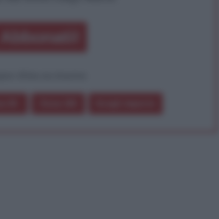
Abbonati!
pure effettua una donazione
a 5€
Dona 15€
Scegli importo