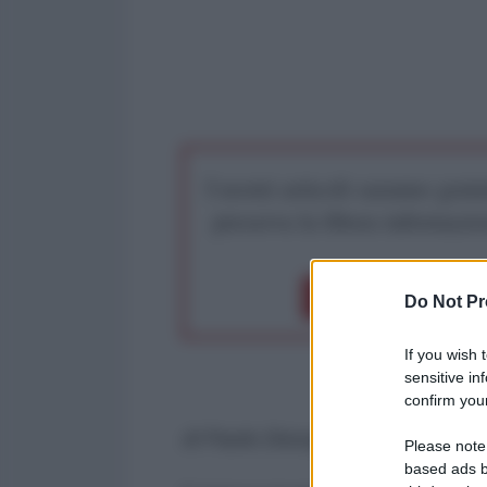
I nostri articoli saranno gratu
preserva la libera infor
Dona 1€
Don
Do Not Pr
If you wish 
sensitive in
confirm your
di Paolo Desogus*
Please note
based ads b