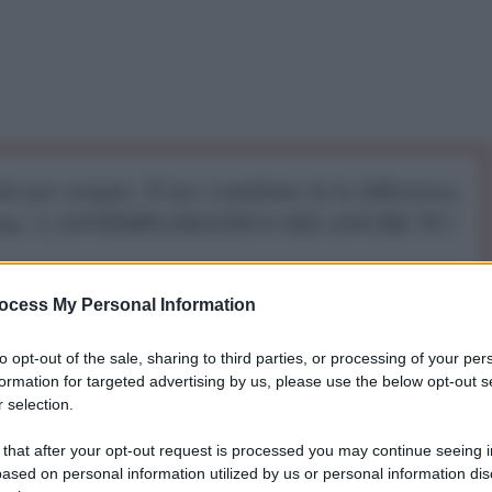
iti per sempre. Il tuo contributo fa la differenza:
mazione. L'ANTIDIPLOMATICO SEI ANCHE TU!
a 5€
Dona 15€
Scegli importo
ocess My Personal Information
to opt-out of the sale, sharing to third parties, or processing of your per
formation for targeted advertising by us, please use the below opt-out s
 selection.
 that after your opt-out request is processed you may continue seeing i
ased on personal information utilized by us or personal information dis