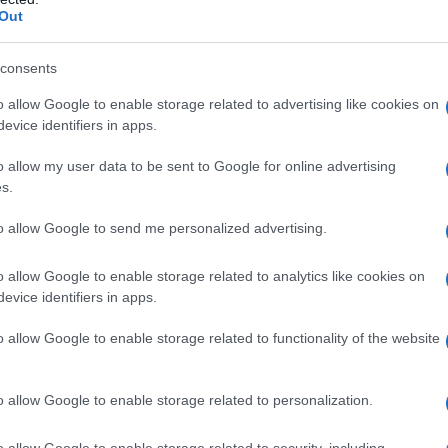
inimi termini l’influenza iraniana, costretto la
Out
mbio di cosa). Allo stesso tempo hanno però
ella Turchia, che ha pilotato i “ribelli” e che ha già in
consents
 pezzo di Siria (lo ha già fatto qualche anno fa ma
o allow Google to enable storage related to advertising like cookies on
 veramente il caso?
evice identifiers in apps.
sare di infliggergli il colpo di grazia con una guerra
o allow my user data to be sent to Google for online advertising
s.
ah accelererà i lavori di produzione dell’atomica.
 la via nucleare è l’unica che gli resta per
to allow Google to send me personalized advertising.
vare a questo punto? Ci sentiamo più sicuri?
o allow Google to enable storage related to analytics like cookies on
evice identifiers in apps.
da sono veramente così moderati. Anche l’ascesa di
 USA. Ma al Pentsgono se lo sono scordato.
o allow Google to enable storage related to functionality of the website
mo mille altri. È ormai il nostro marchio di fabbrica
o allow Google to enable storage related to personalization.
o allow Google to enable storage related to security, including