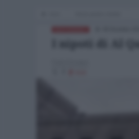
Home
Mondo grande e terribile
08 Dicembre 20
MEDITERRANEO
I nipoti di Al 
Paolo Desogus
5530