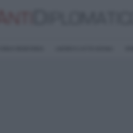
TURA E RESISTENZA
LAVORO E LOTTE SOCIALI
OPI