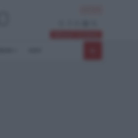
ACCEDI
Abbonati / Sostienici
NIONI
SHOP