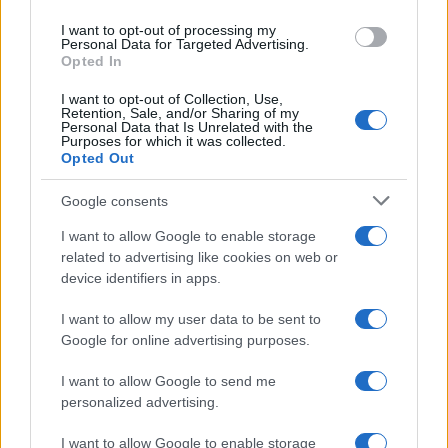
use your data for below specified purposes in below Google
I want to opt-out of processing my
consent section.
Personal Data for Targeted Advertising.
Opted In
I want to opt-out of Collection, Use,
Retention, Sale, and/or Sharing of my
Personal Data that Is Unrelated with the
Purposes for which it was collected.
Opted Out
Google consents
I want to allow Google to enable storage
related to advertising like cookies on web or
device identifiers in apps.
I want to allow my user data to be sent to
Google for online advertising purposes.
I want to allow Google to send me
personalized advertising.
IL LIBRO DEL MESE
I want to allow Google to enable storage