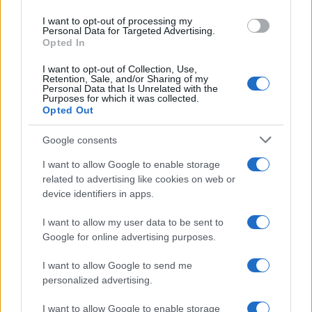
#
ECONOMIA
E
DINTORNI
use your data for below specified purposes in below Google
I want to opt-out of processing my
consent section.
Personal Data for Targeted Advertising.
Opted In
di Giuseppe Masala
I want to opt-out of Collection, Use,
Retention, Sale, and/or Sharing of my
Personal Data that Is Unrelated with the
Purposes for which it was collected.
Opted Out
Google consents
Gli Stati Uniti stanno perdendo “la Guerra
Mondiale a pezzi”?
I want to allow Google to enable storage
25 Giugno 2026 10:00
related to advertising like cookies on web or
device identifiers in apps.
I want to allow my user data to be sent to
#
EXODUS
Google for online advertising purposes.
I want to allow Google to send me
personalized advertising.
di Michelangelo Severgnini
I want to allow Google to enable storage