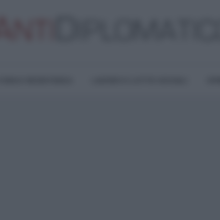
TURA E RESISTENZA
LAVORO E LOTTE SOCIALI
OPI