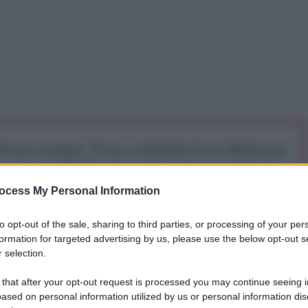
iti per sempre. Il tuo contributo fa la differenza:
mazione. L'ANTIDIPLOMATICO SEI ANCHE TU!
ocess My Personal Information
a 5€
Dona 15€
Scegli importo
to opt-out of the sale, sharing to third parties, or processing of your per
formation for targeted advertising by us, please use the below opt-out s
 selection.
 that after your opt-out request is processed you may continue seeing i
IA DEL PESCE ROSSO PROVI A RICORDARE CHE
ased on personal information utilized by us or personal information dis