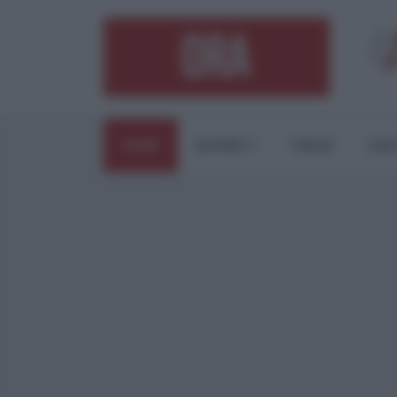
HOME
ESTERI
ITALIA
CUL