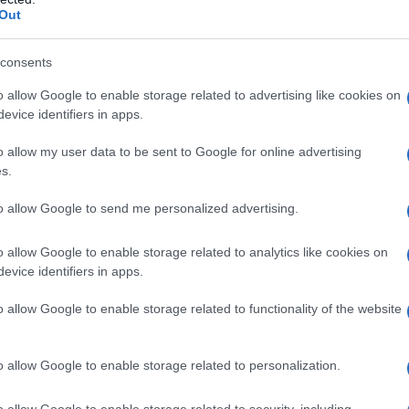
mpiegati del governo che devono solo ubbidire a tutti
Out
 della Troika. E cercano anche di far dimenticare che lo
 devastano l'ambiente e danno al governo il potere di
consents
oni, quando si tratti di inquinare o magari
o allow Google to enable storage related to advertising like cookies on
evice identifiers in apps.
razione del potere di cui anche essi spesso fanno
o allow my user data to be sent to Google for online advertising
ano di fa dimenticare che il voto a loro sostiene
s.
to allow Google to send me personalized advertising.
sce rosso, cioè a brevissimo termine, di una certa
ti, ma che al momento buono sembra dimenticare
o allow Google to enable storage related to analytics like cookies on
evice identifiers in apps.
o allow Google to enable storage related to functionality of the website
In alcuni casi è comprensibilissimo, anche se sfido
Sala e Parisi, neanche con il vecchio gioco della
tione di fondo è un'altra: chi dice no alla
o allow Google to enable storage related to personalization.
 si astenga se non gli piace nessuno, ma non dia
na.
o allow Google to enable storage related to security, including