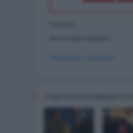
Commenti
ancora nessun commento
Abbonati per commentare
Le più recenti da Dalla parte de