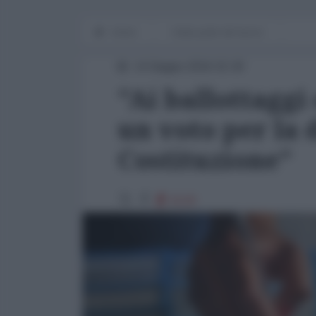
Home
Dalla parte del lavoro
14 Giugno 2016 15:30
"Ai ballottaggi
un voto per la 
Costituzione"
6120