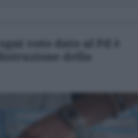
 ogni voto dato al Pd è
distruzione della