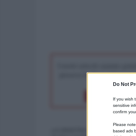
I nostri articoli saranno gratu
preserva la libera infor
Do Not Pr
Dona 1€
Don
If you wish 
sensitive in
confirm your
Please note
LA SINISTRA CON LA MEMOR
based ads b