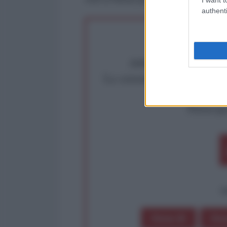
authenti
Abbiamo poco tempo pe
La censura imposta a l'Ant
Rivendica un
Partecip
op
Dona 1€
Don