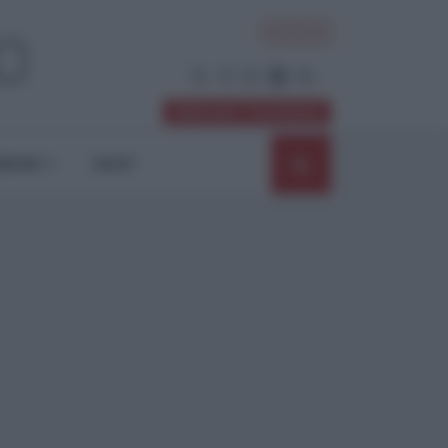
ACCEDI
Abbonati / Sostienici
NIONI
SHOP