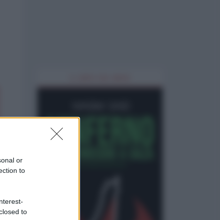
IL LIBRO DEL MESE
sonal or
ection to
nterest-
closed to