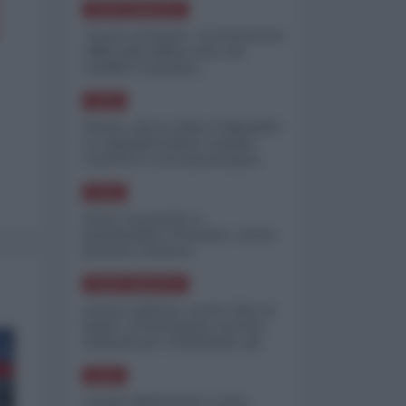
NORD-AMERICA
"Scorte al limite": il retroscena
CNN sulla difesa USA nel
conflitto iraniano
ASIA
Yemen, blocco Bab el-Mandab:
Le superpetroliere saudite
costrette a circumnavigare
l'Africa
ASIA
l'Iran era pronto a
bombardare l'Ucraina, cos'ha
fermato l'attacco
NORD-AMERICA
Guerra all'Iran, scorte USA al
limite: il Pentagono investe
miliardi per ricostituire gli
arsenali
ASIA
Canale diplomatico resta