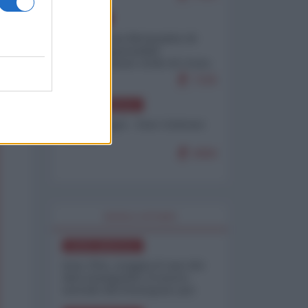
EUROPA
Petro accusa Netanyahu di
essere responsabile
"dell'invasione civile di Ceuta
da parte dei marocchini"
7105
NORD-AMERICA
Chris Hedges - Don Corleone
Trump
6960
WORLD AFFAIRS
NORD-AMERICA
Iran-USA, scoppia il caso dei
dati manipolati: il nuovo
metodo del Pentagono per
minimizzare le perdite