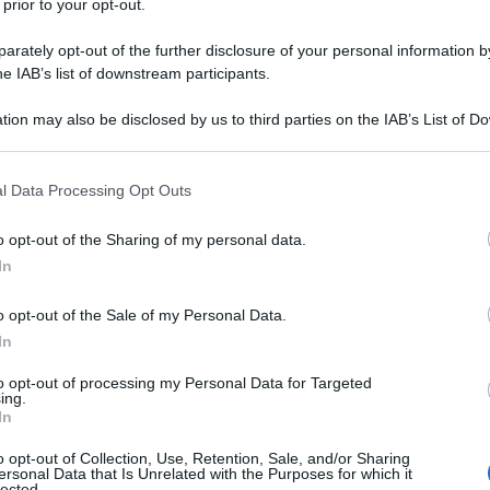
'È LA CONTRORIFORMA DELLA COSTITUZIONE
 prior to your opt-out.
ATO AI CANDIDATI DEL PD AI BALLOTTAGGI
rately opt-out of the further disclosure of your personal information by
LA. NON SI DEVE VOTARE PD
he IAB’s list of downstream participants.
ttaggi gli elettori della sinistra, che ancora esistono
tion may also be disclosed by us to third parties on the IAB’s List of 
ti ad ossequiare quel rito autodistruttivo che
 that may further disclose it to other third parties.
 peggio il Pd chegli altri. I candidati di quel partito
 that this website/app uses one or more Google services and may gath
ogressisti vecchio stampo e fieramente antifascisti,
l Data Processing Opt Outs
including but not limited to your visit or usage behaviour. You may click 
alle porte qualsiasi avversario si trovino di fronte.
 to Google and its third-party tags to use your data for below specifi
o opt-out of the Sharing of my personal data.
 da tempo in questa campagna.
ogle consent section.
In
D tentano di far dimenticare che essi sostengono la
 targata Renzi e voluta da poteri economici come
o opt-out of the Sale of my Personal Data.
 che ha scritto che bisogna sbarazzarsi delle
In
fanno da ostacolo alle politiche economiche liberiste.
gliono dire privatizzazioni, tagli sociali, aumento
to opt-out of processing my Personal Data for Targeted
tiche che i sindaci PD hanno assecondato o
ing.
In
o opt-out of Collection, Use, Retention, Sale, and/or Sharing
ersonal Data that Is Unrelated with the Purposes for which it
enticare che la controriforma della Costituzione
lected.