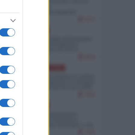
Invasione di Ceuta: cosa sta
accadendo
nell'enclave spagnola?
9273
EUROPA
Quando il figlio di Netanyahu
incitava "l'occupazione
musulmana" di Ceuta e
Melilla
8609
AMERICA LATINA
Dalla Convertibilità al "grillete
fiscal": l'Argentina si consegna
ai mercati (ancora una volta)
7892
EUROPA
Mosca: le esercitazioni
nucleari di Germania e
Francia sono il preludio a una
guerra contro la Russia
7493