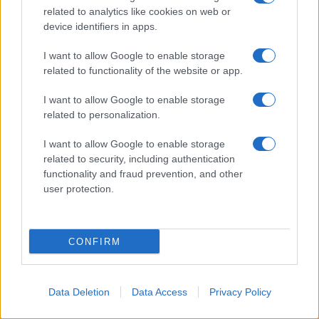
related to analytics like cookies on web or
di Loretta Napoleoni
device identifiers in apps.
I want to allow Google to enable storage
related to functionality of the website or app.
I want to allow Google to enable storage
related to personalization.
"Black Rock non perde mai" – l'allarme di
Volpi sulla bolla tecnologica
I want to allow Google to enable storage
27 Giugno 2026 16:24
related to security, including authentication
functionality and fraud prevention, and other
user protection.
#
MONDISUD
CONFIRM
di Fabrizio Verde
Data Deletion
Data Access
Privacy Policy