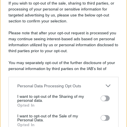
If you wish to opt-out of the sale, sharing to third parties, or
processing of your personal or sensitive information for
targeted advertising by us, please use the below opt-out
"Black Rock non perde mai" – l'allarme di
section to confirm your selection.
Volpi sulla bolla tecnologica
Please note that after your opt-out request is processed you
27 Giugno 2026 16:24
may continue seeing interest-based ads based on personal
information utilized by us or personal information disclosed to
third parties prior to your opt-out.
#
MONDISUD
You may separately opt-out of the further disclosure of your
personal information by third parties on the IAB’s list of
downstream participants.
di Fabrizio Verde
Personal Data Processing Opt Outs
This information may also be disclosed by us to third parties
on the IAB’s List of Downstream Participants that may further
I want to opt-out of the Sharing of my
disclose it to other third parties.
personal data.
Opted In
Please note that this website/app uses one or more Google
Dalla Convertibilità al "grillete fiscal":
services and may gather and store information including but
l'Argentina si consegna ai mercati (ancora
I want to opt-out of the Sale of my
Personal Data.
not limited to your visit or usage behaviour. You may click to
una volta)
Opted In
grant or deny consent to Google and its third-party tags to