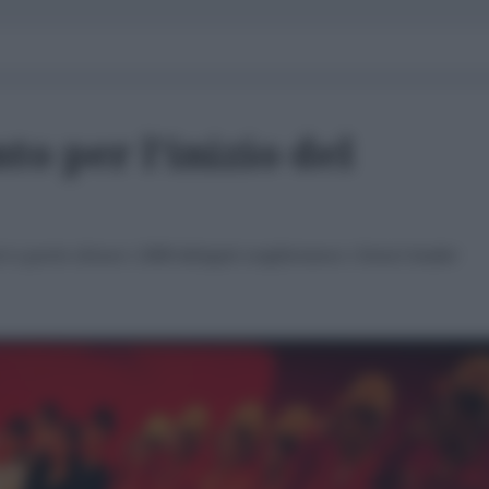
to per l'inizio del
 a porte chiuse i 2000 delegati sceglieranno i futuri leader