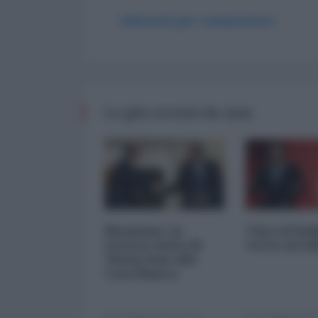
Abbonati per commentare
Le più recenti da Asia
Myanmar: la
Cina ed Ind
storica visita di
verso un'al
Thein Sein alla
Casa Bianca
24 Maggio 2013 00:00
24 Maggio 2013