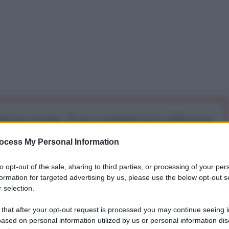
iti per sempre. Il tuo contributo fa la differenza:
mazione. L'ANTIDIPLOMATICO SEI ANCHE TU!
ocess My Personal Information
to opt-out of the sale, sharing to third parties, or processing of your per
a 5€
Dona 15€
Scegli importo
formation for targeted advertising by us, please use the below opt-out s
 selection.
hino, è tutto pronto per l’inizio del Congresso di
 that after your opt-out request is processed you may continue seeing i
e di potere dopo una decade di potere di Hu Jintao.
ased on personal information utilized by us or personal information dis