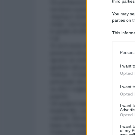
third parties
Un portavoce del partito Cai Ming
terranno a porte chiuse – dureran
You may sepa
Jinping è vicino ad assumere le r
parties on t
vitale, con il paese di fronte al
in grado di affrontare le sfide ch
This informa
Cai.
Participants
Xi ed il resto della nuova leaders
Please note
pressioni nel paese per l’attuazi
Persona
information 
aprano al confronto con il popolo
deny consent
I want t
giudizio del popolo e non solo re
in below Go
Opted 
Xinhua . Il Global Times, giornal
principale del partito comunista,
I want t
su dieci vogliono le riforme ed il 
Opted 
popolo.
Gli analisti hanno sottolineato com
I want 
Advertis
leadership, con due fazioni rival
Opted 
cariche. Secondo l'indiscrezione 
base ad Hong Kong, Mirror back
I want t
of my P
Politburo vedrà oltre a Xi Jinpi
was col