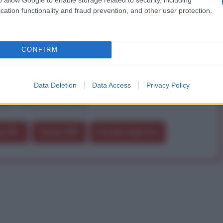
a vera informazione pluralista.
cation functionality and fraud prevention, and other user protection.
a alla nostra Lunga Marcia.
CONFIRM
Abbonati!
Data Deletion
Data Access
Privacy Policy
pure effettua una donazione
a 5€
Dona 15€
Scegli importo