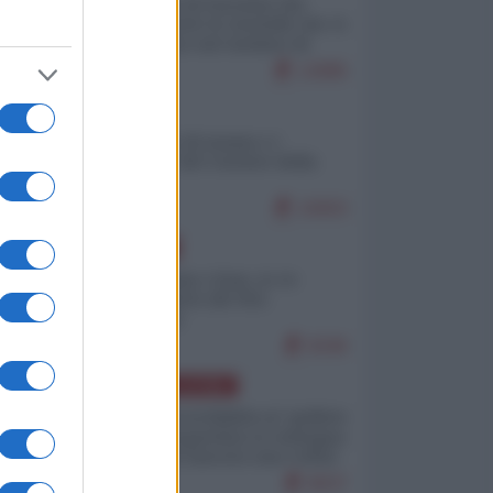
La mappa di Eurostat che
smonta tutte le storielle che vi
raccontano sul turismo di
massa
12685
ITALIA
Il turismo di massa e i
"risvegli" del Corriere della
sera
10003
EUROPA
Cina, Russia e Iran, io ve
l’avevo detto (di Vito
Petrocelli)
8196
AMERICA LATINA
Dalla Convertibilità al "grillete
fiscal": l'Argentina si consegna
ai mercati (ancora una volta)
8037