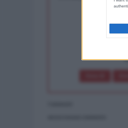
Rivendica un
authenti
Partecip
op
Dona 1€
Don
Commenti
ancora nessun commento