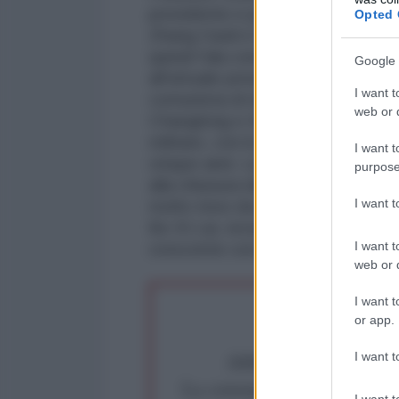
presidente e primo ministro del
Opted 
Zhang Gaoli e Wang Qishan, che h
quindi l'ala conservatrice del par
Google 
all'attuale presidente non avranno
I want t
comunista di domenica, Hu Jintao
web or d
Changlong e Xu Qilan come vice-
militare, con lo scopo di assicurar
I want t
cinque anni. La composizione fin
purpose
alla chiusura del congresso del p
I want 
molto teso da una serie di scandal
Bo Xi Lai, recentemente espulso d
I want t
crescente con il Giappone per la 
web or d
I want t
or app.
Abbiamo poco tempo pe
I want t
La censura imposta a l'Ant
I want t