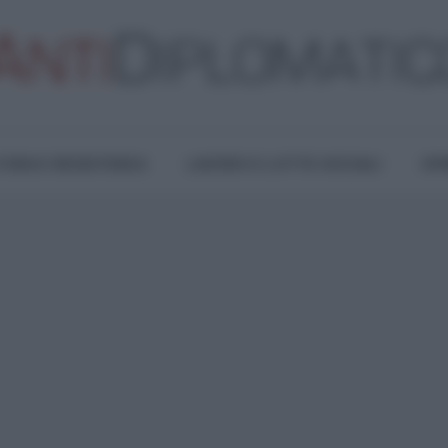
TURA E RESISTENZA
LAVORO E LOTTE SOCIALI
OPI