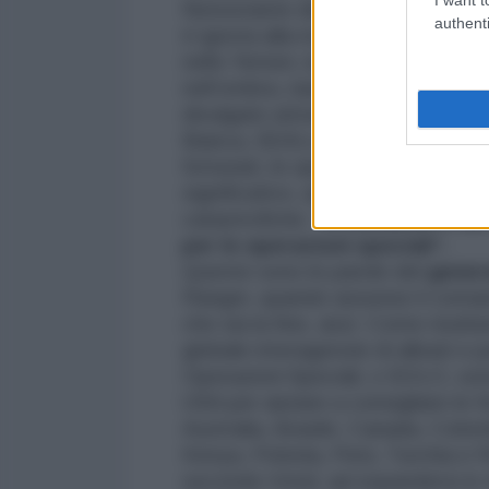
Nonostante dimensioni e scopi, ta
authenti
è ignota alla maggior parte degli
nello Yemen, la stragrande magg
nell’ombra, nascosta al controllo
divulgate attraverso fonti altament
Bianca, SEALs con qualcosa da ve
fortunati, le operazioni speciali
significativo, aumentando le prob
catastrofiche.
“Il comando è all
per le operazioni speciali“.
Queste sono le parole del
genera
Ranger, quando assunse il coma
che sia la fine, anzi. Come risult
globale interagenzie di alleati e p
Operazioni Speciali, o SOLO, sono
USA per aiutare a consigliare le f
Australia, Brasile, Canada, Colomb
Kenya, Polonia, Perù, Turchia e
secondo Votel, ad espandersi in 4