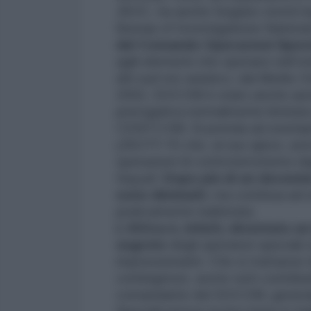
JSOC, ha anche forgiato stretti 
Bureau of Investigatione National 
del Comando Operazioni Specia
agili elementi che operano nell’om
del sud est asiatico, dal Medio Or
2002, SOCOM è stato anche autor
prerogativa normalmente limitat
CENTCOM. Si prenda ad esempio l
(JSOTF-P) che, al suo apice, avev
operazioni di controterrorismo dagl
Sayyaf.
Dopo più di un decenni
sono diminuiti
, ma continua ad 
praticamente inalterata.
L’Africa è, infatti, diventato 
segrete
degli operatori speciali 
impressionanti. Che si trattasse 
contingenze, avete tutti contribui
comandante del SOCOM, generale