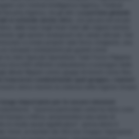
legami con Central Intelligence Agency, Federal
Security Agency, tra gli altri.
La portata globale
li si estende anche oltre
, con più piccoli ed più
bra, dalle basi negli Stati Uniti alle regioni remote
iente agli austeri avamposti nei campi africani. Dal
izzato a creare proprie task force congiunte, una
a ai comandi combattenti più grandi come
a Joint Special Operations Task Force-Filippine
a circa 600 effettivi statunitensi a sostegno delle
i alleati filippini contro gruppi di insorti come Abu
o trascorso combattendo quel gruppo, i numeri
essere attivo mentre la violenza nella regione rimane
un luogo importante per le oscure missioni
statunitensi. “Questa particolare unità ha fatto cose
di Europa o Africa, assumendovi una serie di
to in modo assai significativo“, aveva detto il
 Votel, ai membri del 352.mo Gruppo Operazioni