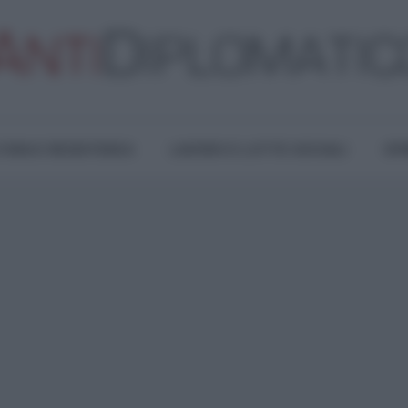
TURA E RESISTENZA
LAVORO E LOTTE SOCIALI
OPI