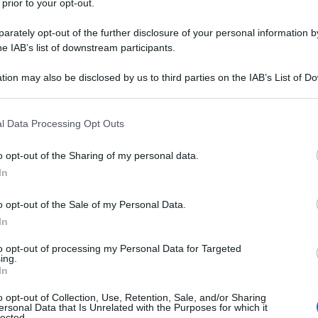
 prior to your opt-out.
ioni speciali (SOF) statunitensi erano presenti in
rately opt-out of the further disclosure of your personal information by
ricane in 150. Praticamente una presenza nella quasi
he IAB’s list of downstream participants.
 che sono ormai evidenti. Dopo più di un decennio di
tion may also be disclosed by us to third parties on the IAB’s List of 
assa, un numero imprecisato di incursioni notturne,
 that may further disclose it to other third parties.
re di miliardi su miliardi di dollari spesi,
sono nati
a cui diverse succursali, propaggini e alleati di al-
 that this website/app uses one or more Google services and may gath
l Data Processing Opt Outs
tando Nick Turse sull’Huffington Post: The Golden
including but not limited to your visit or usage behaviour. You may click 
 to Google and its third-party tags to use your data for below specifi
o opt-out of the Sharing of my personal data.
ogle consent section.
In
 Afghanistan e Pakistan
, dove ce ne sono 11
e altri in Mali, Tunisia, Libia, Marocco, Nigeria, Somalia,
o opt-out of the Sale of my Personal Data.
. Uno dei rami nati con l’invasione dell’Iraq,
In
nia statunitense, ed ora è noto come Stato islamico
to opt-out of processing my Personal Data for Targeted
Paese e della vicina Siria, un proto-califfato nel cuore
ing.
, nel 2001, potevano solo sognarsi. Solo quel gruppo,
In
irca 30.000 soldati che sono riusciti a conquistare
o opt-out of Collection, Use, Retention, Sale, and/or Sharing
nda dell’Iraq, pur essendo incessantemente colpiti fin
ersonal Data that Is Unrelated with the Purposes for which it
lected.