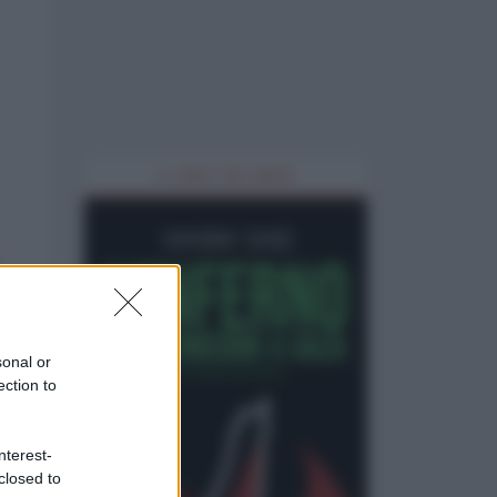
IL LIBRO DEL MESE
sonal or
ection to
nterest-
closed to