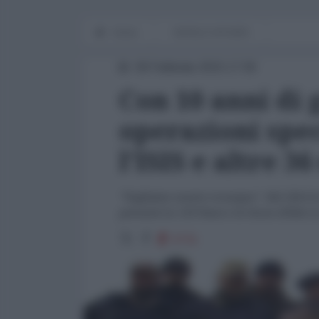
Home
WORLD AFFAIRS
09 Febbraio 2015 17:00
Con 10 anni di 
operazioni spec
l'ISIS e altre 3
"Vogliamo essere ovunque". Nel 2014 le 
presenti in 133 Paesi e le forze d’élite i
5731