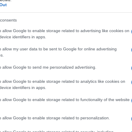
n il popolo americano che resta all'oscuro di tutto
Out
statunitensi fanno e dove lo fanno, senza citare i
hanno prodotto. Ma se la storia è maestra,
i
consents
ibuiranno a garantire che continui ad esserci
 Operations Command.
o allow Google to enable storage related to advertising like cookies on
evice identifiers in apps.
o allow my user data to be sent to Google for online advertising
attanzio su Aurorasito del post di Zero Hedge.
s.
Huffington Post: The Golden Age of Black Ops:
to allow Google to send me personalized advertising.
oncluso il 30 settembre 2014,
le forze delle
unitensi erano presenti in 133 Paesi
, circa il 70%
o allow Google to enable storage related to analytics like cookies on
o il tenente-colonnello Robert Bockholt, ufficiale
evice identifiers in apps.
mando Operazioni Speciali (SOCOM). Nell’arco di tre
erano attive in più di 150 Paesi nel mondo
o allow Google to enable storage related to functionality of the website
 raid notturni alle esercitazioni. E quest’anno
orno prima del raid fallito che pose fine alla vita di
o allow Google to enable storage related to personalization.
izio dell’anno fiscale 2015, le truppe d’élite
ede in 105 nazioni, circa l’80% del totale nel 2014.
o allow Google to enable storage related to security, including