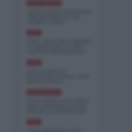
NORD-AMERICA
"Scorte al limite": il retroscena
CNN sulla difesa USA nel
conflitto iraniano
ASIA
Yemen, blocco Bab el-Mandab:
Le superpetroliere saudite
costrette a circumnavigare
l'Africa
ASIA
l'Iran era pronto a
bombardare l'Ucraina, cos'ha
fermato l'attacco
NORD-AMERICA
Guerra all'Iran, scorte USA al
limite: il Pentagono investe
miliardi per ricostituire gli
arsenali
ASIA
Canale diplomatico resta