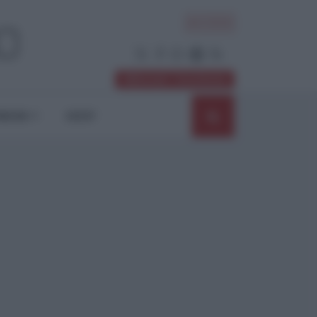
ACCEDI
Abbonati / Sostienici
NIONI
SHOP