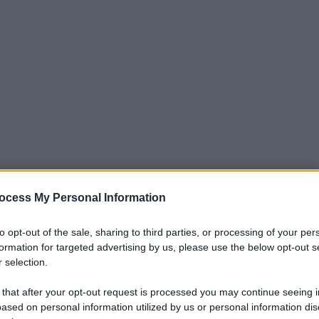
iti per sempre. Il tuo contributo fa la differenza:
ocess My Personal Information
mazione. L'ANTIDIPLOMATICO SEI ANCHE TU!
to opt-out of the sale, sharing to third parties, or processing of your per
formation for targeted advertising by us, please use the below opt-out s
 selection.
a 5€
Dona 15€
Scegli importo
 that after your opt-out request is processed you may continue seeing i
ased on personal information utilized by us or personal information dis