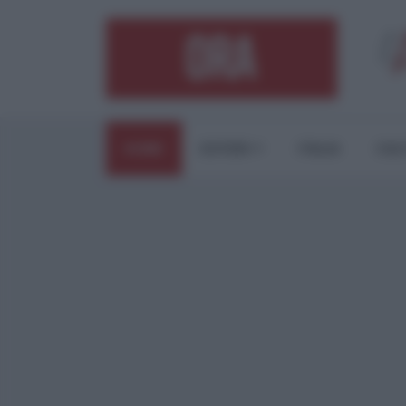
HOME
ESTERI
ITALIA
CUL