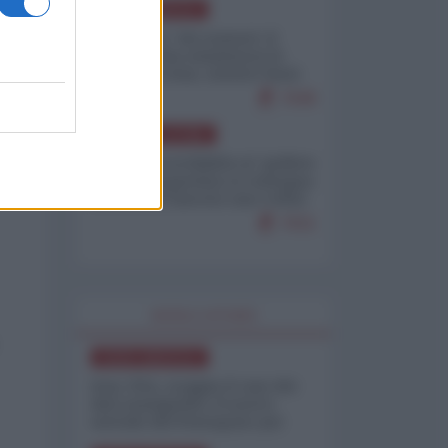
NORD-AMERICA
Il "mistero" dei numeri: il
governo Usa minimizza le
vittime in Iran, mentre fonti
interne...
7648
AMERICA LATINA
Dalla Convertibilità al "grillete
fiscal": l'Argentina si consegna
ai mercati (ancora una volta)
7631
WORLD AFFAIRS
NORD-AMERICA
Iran-USA, scoppia il caso dei
dati manipolati: il nuovo
metodo del Pentagono per
minimizzare le perdite