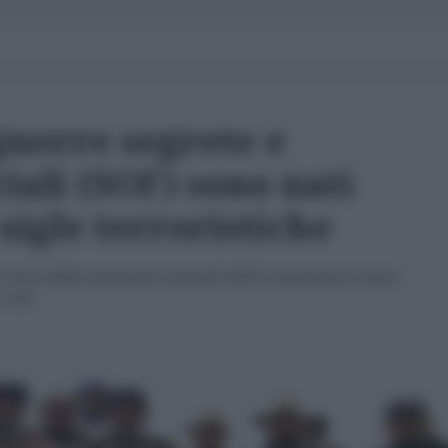
guerre segrete e
iali (SOF) sono nati
6 sigle terroristiche
forze delle operazioni speciali (SOF) statunitensi erano
n 150