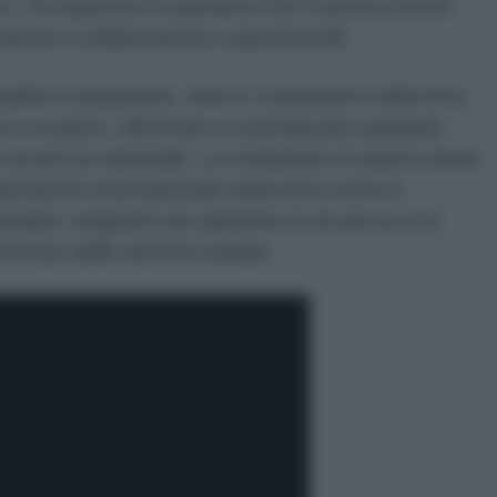
no. Ha espresso la speranza che ci possa essere
zioni e collaborazione a questi livelli.
itica trasparente, seria e cooperativa nella lotta
 a scoprire, affrontare e neutralizzare qualsiasi
la sicurezza nazionale. La rivelazione di questo piano
erazione internazionale nella lotta contro il
mpegno congiunto per garantire la sicurezza e la
eiterato dalle autorità cubane.