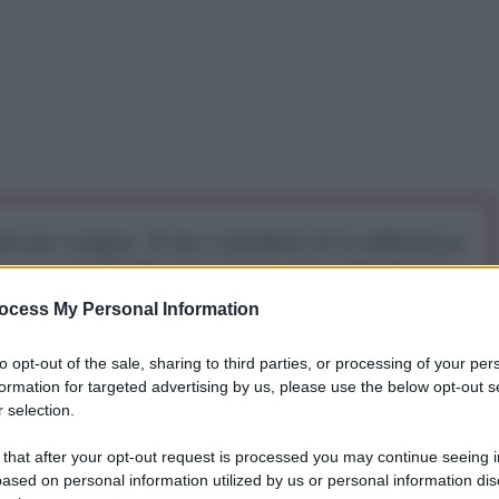
iti per sempre. Il tuo contributo fa la differenza:
mazione. L'ANTIDIPLOMATICO SEI ANCHE TU!
ocess My Personal Information
a 5€
Dona 15€
Scegli importo
to opt-out of the sale, sharing to third parties, or processing of your per
formation for targeted advertising by us, please use the below opt-out s
 selection.
ciale, le autorità di sicurezza cubane hanno rivelato
 that after your opt-out request is processed you may continue seeing i
o che sarebbe stato organizzato dagli Stati Uniti per
ased on personal information utilized by us or personal information dis