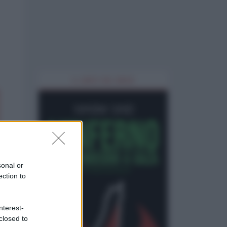
IL LIBRO DEL MESE
sonal or
ection to
nterest-
closed to