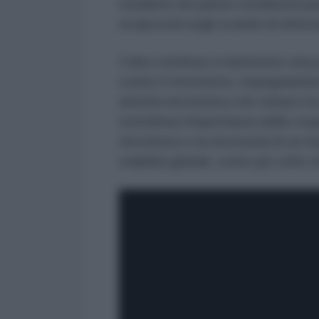
residenti nel paese nordamerica
reciprocità negli scambi di informa
Cuba continua a mantenere una pol
contro il terrorismo, impegnandosi
attività terroristica che minacci 
sottolinea l'importanza della coop
terrorismo e la necessità di un i
stabilità globali, come più volte r