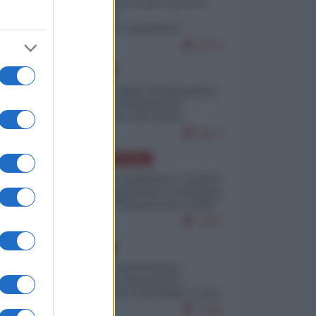
Invasione di Ceuta: cosa sta
accadendo
nell'enclave spagnola?
9273
EUROPA
Quando il figlio di Netanyahu
incitava "l'occupazione
musulmana" di Ceuta e
Melilla
8613
AMERICA LATINA
Dalla Convertibilità al "grillete
fiscal": l'Argentina si consegna
ai mercati (ancora una volta)
7892
EUROPA
Mosca: le esercitazioni
nucleari di Germania e
Francia sono il preludio a una
guerra contro la Russia
7495