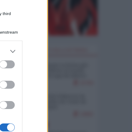
 third
Downstream
er and store
I PIÙ LETTI DELLA SETTIMANA
to grant or
ed purposes
Restare umani: la forma più
alta di ribellione al mondo
distopico di oggi (di Alberto
Bradanini)
21764
Ceuta: perché il Marocco fa
con noi quello che vuole (di
Alberto Negri)
12602
EUROPA