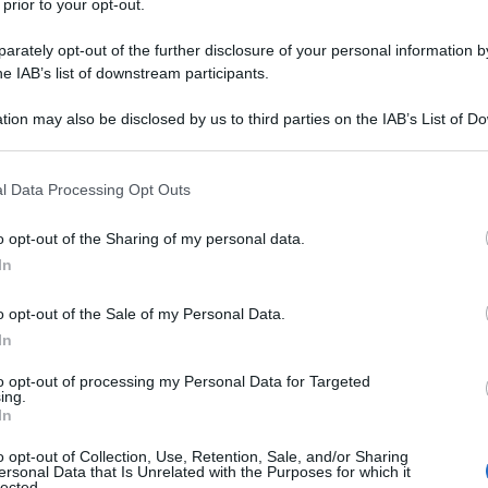
sola. La notizia ha suscitato preoccupazione e
 prior to your opt-out.
le.
rately opt-out of the further disclosure of your personal information by
he IAB’s list of downstream participants.
tion may also be disclosed by us to third parties on the IAB’s List of 
 that may further disclose it to other third parties.
embre 2023, quando il Ministero dell'Interno cubano
cía Álvarez, un cittadino cubano residente negli
 that this website/app uses one or more Google services and may gath
l Data Processing Opt Outs
including but not limited to your visit or usage behaviour. You may click 
rez è entrato illegalmente a Cuba via mare,
 to Google and its third-party tags to use your data for below specifi
o opt-out of the Sharing of my personal data.
vincia di Matanzas con una moto d'acqua. Al momento
ogle consent section.
In
 da fuoco e munizioni. Secondo il colonnello Víctor
enzione di reclutare persone per organizzare
o opt-out of the Sale of my Personal Data.
e finanziata dagli Stati Uniti.
In
to opt-out of processing my Personal Data for Targeted
ing.
In
esecutore del piano, è stato collegato a varie
o opt-out of Collection, Use, Retention, Sale, and/or Sharing
ersonal Data that Is Unrelated with the Purposes for which it
l governo cubano, sono sotto inchiesta penale per
lected.