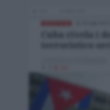
Home
IN PRIMO PIANO
09 Luglio 2024 
AMERICA LATINA
Cuba rivela i d
terroristico or
La Redazione de l'AntiDiplomatico
2906