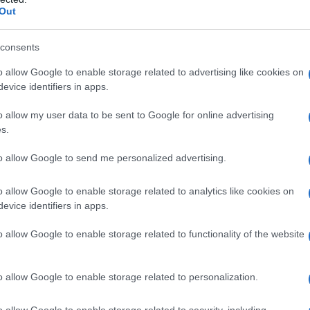
Out
di arrivare a Cuba, García avrebbe ricevuto
 Uniti, partecipando a sessioni di tiro organizzate
consents
 in Florida.
o allow Google to enable storage related to advertising like cookies on
evice identifiers in apps.
o allow my user data to be sent to Google for online advertising
diverse pistole, tra cui modelli di American Tactical,
s.
noltre, ha tentato di reclutare individui con una
to allow Google to send me personalized advertising.
icando luoghi per il deposito delle armi e
e coinvolto il padre, Rigoberto García Ávila, nel
o allow Google to enable storage related to analytics like cookies on
e per appropriarsi delle armi.
evice identifiers in apps.
o allow Google to enable storage related to functionality of the website
ali
o allow Google to enable storage related to personalization.
o questi atti alle autorità statunitensi,
ngton di collaborare con Cuba per perseguire e
o allow Google to enable storage related to security, including