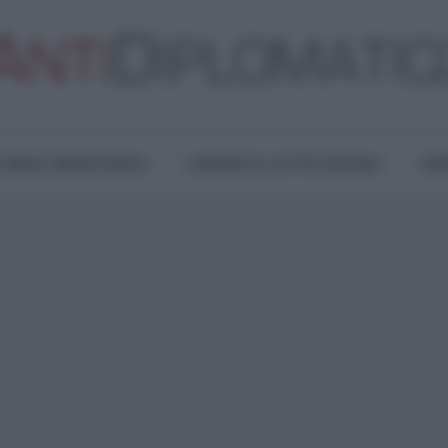
TURA E RESISTENZA
LAVORO E LOTTE SOCIALI
OPI