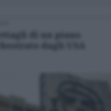
13:24
ettagli di un piano
chestrato dagli USA