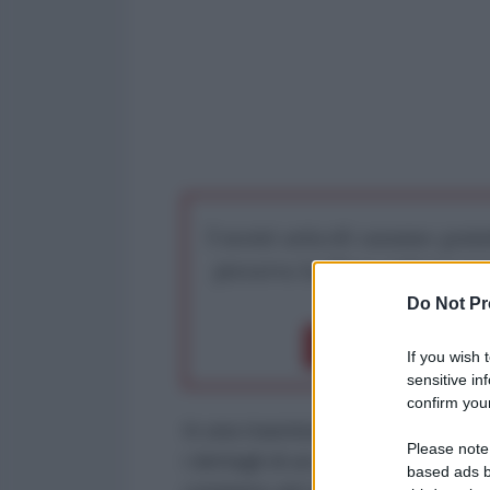
I nostri articoli saranno gratu
preserva la libera infor
Do Not Pr
Dona 1€
Don
If you wish 
sensitive in
confirm your
In una trasmissione televisiva spe
Please note
i dettagli di un piano terroristic
based ads b