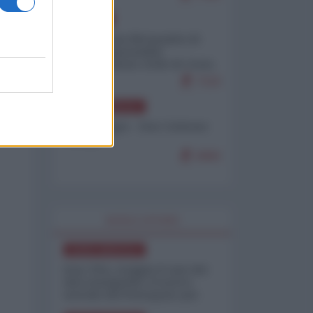
EUROPA
Petro accusa Netanyahu di
essere responsabile
"dell'invasione civile di Ceuta
da parte dei marocchini"
7110
NORD-AMERICA
Chris Hedges - Don Corleone
Trump
6960
WORLD AFFAIRS
NORD-AMERICA
Iran-USA, scoppia il caso dei
dati manipolati: il nuovo
metodo del Pentagono per
minimizzare le perdite