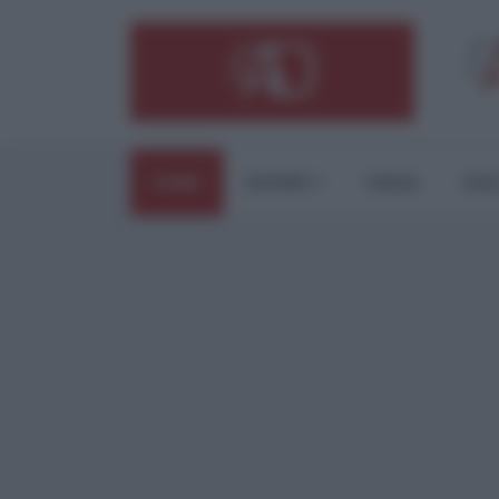
HOME
ESTERI
ITALIA
CUL