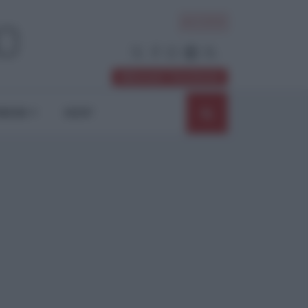
ACCEDI
Abbonati / Sostienici
NIONI
SHOP