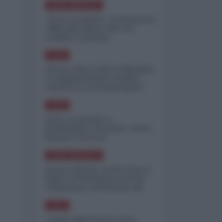
NORD-AMERICA
"Scorte al limite": il retroscena
CNN sulla difesa USA nel
conflitto iraniano
ASIA
Yemen, blocco Bab el-Mandab:
Le superpetroliere saudite
costrette a circumnavigare
l'Africa
ASIA
l'Iran era pronto a
bombardare l'Ucraina, cos'ha
fermato l'attacco
NORD-AMERICA
Guerra all'Iran, scorte USA al
limite: il Pentagono investe
miliardi per ricostituire gli
arsenali
ASIA
Canale diplomatico resta